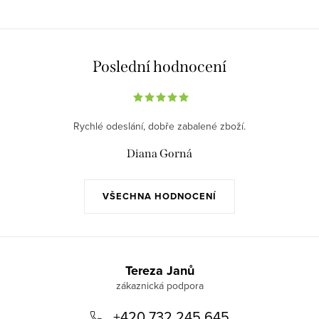
Poslední hodnocení
Rychlé odeslání, dobře zabalené zboží.
Diana Gorná
VŠECHNA HODNOCENÍ
Z
á
Tereza Janů
p
+420 732 245 645
a