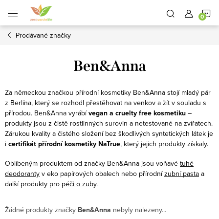
Přejít
N
na
obsah
Prodávané značky
K
Ben&Anna
Za německou značkou přírodní kosmetiky Ben&Anna stojí mladý pár
z Berlína, který se rozhodl přestěhovat na venkov a žít v souladu s
přírodou. Ben&Anna vyrábí
vegan a cruelty free kosmetiku
–
produkty jsou z čistě rostlinných surovin a netestované na zvířatech.
Zárukou kvality a čistého složení bez škodlivých syntetických látek je
i
certifikát přírodní kosmetiky NaTrue
, který jejich produkty získaly.
Oblíbeným produktem od značky Ben&Anna jsou voňavé
tuhé
deodoranty
v eko papírových obalech nebo přírodní
zubní pasta
a
další produkty pro
péči o zuby
.
Žádné produkty značky
Ben&Anna
nebyly nalezeny...