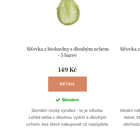
Síťovka z biobavlny s dlouhým uchem
Síťovka 
- 5 barev
149 Kč
DETAIL
Skladem
Geniální český vynález - to je síťovka.
Ideální n
Lehká taška s dlouhou výdrží a dlouhým
tašek, k
uchem, bez které nakupovat už nepůjdete.
obchodu
Ideální náhrada jednorázových igelitových
výdrží?
tašek, které si...