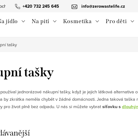
bchodní podmínky
+420 732 245 645
Ochrana osobních údajů
info@zerowastelife.cz
Odstoupení od 
a jídlo
Na pití
Kosmetika
Pro děti
pní tašky
pní tašky
oužíval jednorázové nákupní tašky, když je jejich látková alternativa o
ka by zkrátka neměla chybět v žádné domácnosti. Jedna taková taška
y pro život plně bez odpadu. U nás si můžete vybrat
síťovku s
dlouhý
dávanější