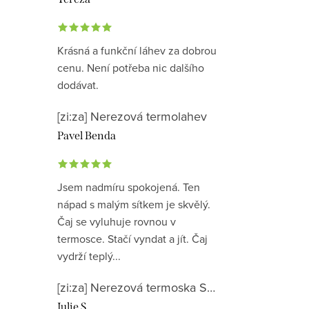
Krásná a funkční láhev za dobrou
cenu. Není potřeba nic dalšího
dodávat.
[zi:za] Nerezová termolahev
Pavel Benda
Jsem nadmíru spokojená. Ten
nápad s malým sítkem je skvělý.
Čaj se vyluhuje rovnou v
termosce. Stačí vyndat a jít. Čaj
vydrží teplý...
[zi:za] Nerezová termoska SLIM - růžová
Julie S.