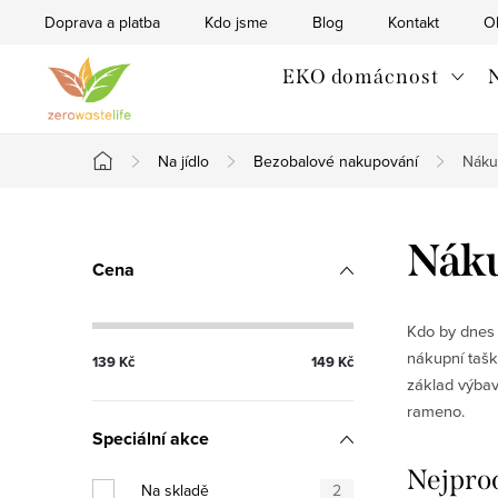
Přejít
Doprava a platba
Kdo jsme
Blog
Kontakt
O
na
obsah
EKO domácnost
N
Na jídlo
Bezobalové nakupování
Náku
Domů
P
Náku
Cena
o
s
Kdo by dnes p
nákupní taš
139
Kč
149
Kč
t
základ výbav
rameno.
r
Speciální akce
a
Nejpro
Na skladě
2