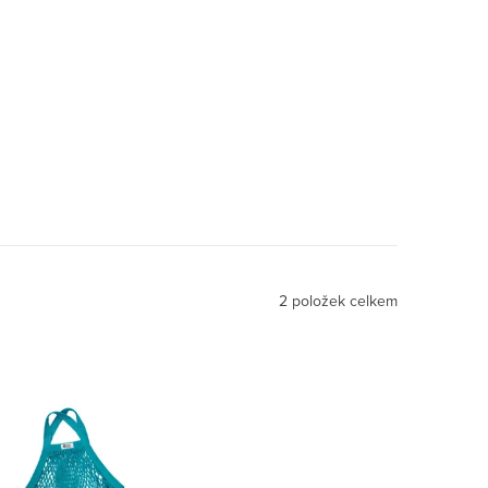
m -
2
položek celkem