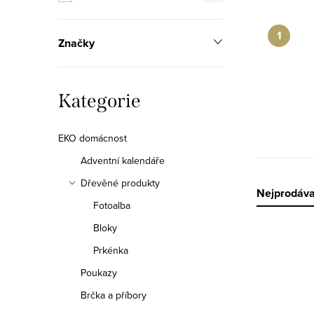
n
n
Značky
í
p
Přeskočit
Kategorie
a
kategorie
EKO domácnost
n
Adventní kalendáře
e
Dřevěné produkty
Ř
Nejprodáva
l
Fotoalba
a
Bloky
V
z
Prkénka
ý
Poukazy
e
Brčka a příbory
p
n