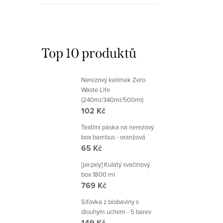
y
v
ý
Top 10 produktů
p
i
Nerezový kelímek Zero
s
Waste Life
(240ml/340ml/500ml)
u
102 Kč
Textilní páska na nerezový
box bambus - oranžová
65 Kč
[pa:pey] Kulatý svačinový
box 1800 ml
769 Kč
Síťovka z biobavlny s
dlouhým uchem - 5 barev
149 Kč