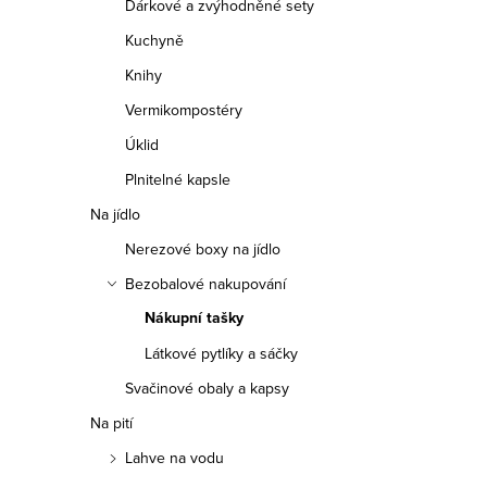
Dárkové a zvýhodněné sety
i
í
Kuchyně
s
p
Knihy
p
r
Vermikompostéry
r
Úklid
o
Plnitelné kapsle
o
d
Na jídlo
d
u
Nerezové boxy na jídlo
u
k
Bezobalové nakupování
k
Nákupní tašky
t
t
Látkové pytlíky a sáčky
ů
Svačinové obaly a kapsy
ů
Na pití
Lahve na vodu