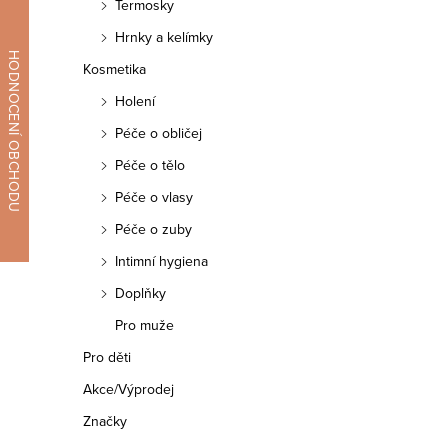
Termosky
Hrnky a kelímky
Kosmetika
O
Holení
v
Péče o obličej
l
Péče o tělo
á
Péče o vlasy
d
Péče o zuby
a
Intimní hygiena
c
Doplňky
í
Pro muže
p
Pro děti
r
Akce/Výprodej
v
Značky
k