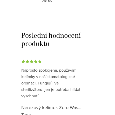
75 Kč
Poslední hodnocení
produktů
Naprosto spokojena, používám
kelímky v naší stomatologické
ordinaci. Fungují i ve
sterilizátoru, jen je potřeba hlídat
vyschnutí,...
Nerezový kelímek Zero Waste Life (240ml/340ml/500ml)
Tereza