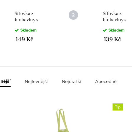
Síťovka z
Síťovka z
biobavlny s
biobavlny s
dlouhým uchem -
krátkým uche
Skladem
Skladem
5 barev
5 barev
149 Kč
139 Kč
nější
Nejlevnější
Nejdražší
Abecedně
Tip