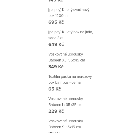
[pa:pey] Kulatý svačinový
box 1200 ml
695 Kč
[pa:pey] Kulatý box na jídlo,
sada 3ks
649 Kč
Voskované ubrousky
Babeen XL: 55x45 cm
349 Kč
Textilní páska na nerezový
box bambus - černá
65 Kč
Voskované ubrousky
Babeen L: 35x35 cm
229 Kč
Voskované ubrousky
Babeen S: 15x15 cm