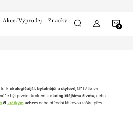
smlouvy
Reklamační řád
Cookies
Akce/Výprodej
Značky
NÁKU
KOŠÍ
 tolik
ekologičtější, bytelnější a stylovější
? Látková
 může být prvním krokem k
ekologičtějšímu životu
, nebo
m
či
krátkým
uchem
nebo přírodní látkovou tašku přes