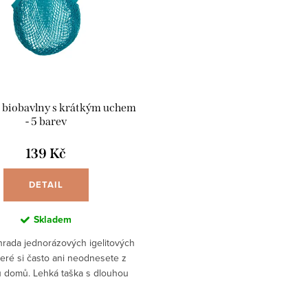
z biobavlny s krátkým uchem
- 5 barev
139 Kč
DETAIL
Skladem
áhrada jednorázových igelitových
teré si často ani neodnesete z
 domů. Lehká taška s dlouhou
 Právě jste nalezli tu pravou -
síťovku z...