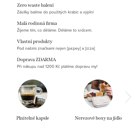
i
Zero waste balení
Zásilky balíme do použitých krabic a výplní
v
Malá rodinná firma
o
Žijeme tím, co děláme. Děláme to srdcem.
t
Vlastní produkty
b
Pod našimi značkami nejen [pa:pey] a [zi:za]
e
Doprava ZDARMA
Při nákupu nad 1200 Kč platíme dopravu my!
z
o
d
p
a
Plnitelné kapsle
Nerezové boxy na jídlo
d