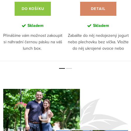
k
DO KOŠÍKU
DETAIL
é
d
Skladem
Skladem
Přinášíme vám možnost zakoupit
Zabalíte do něj nedojezený jogurt
o
si náhradní černou pásku na váš
nebo plechovku bez víčka. Vložte
m
lunch box.
do něj ukrojené ovoce nebo
třeba půlku cibule, aby neuschla.
á
Vhodné ale také na dudlík nebo
zabalení používané...
c
n
o
s
t
i