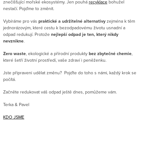
znečišťující mořské ekosystémy. Jen pouhá
recyklace
bohužel
nestačí. Pojďme to změnit.
Vybíráme pro vás
praktické a udržitelné alternativy
zejména k těm
jednorázovým, které cestu k bezodpadovému životu usnadní a
odpad redukují. Protože
nejlepší odpad je ten, který nikdy
nevznikne
.
Zero waste
, ekologické a přírodní produkty
bez zbytečné chemie
,
které šetří životní prostředí, vaše zdraví i peněženku.
Jste připraveni udělat změnu? Pojďte do toho s námi, každý krok se
počítá.
Začněte redukovat váš odpad ještě dnes, pomůžeme vám.
Terka & Pavel
KDO JSME