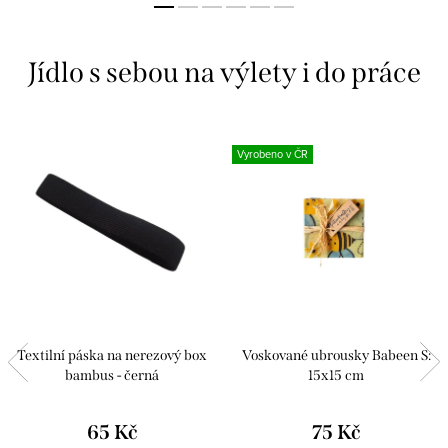
u
-
Jídlo s sebou na výlety i do práce
M
ě
Vyrobeno v ČR
n
í
m
e
č
Textilní páska na nerezový box
Voskované ubrousky Babeen S:
e
bambus - černá
15x15 cm
s
65 Kč
75 Kč