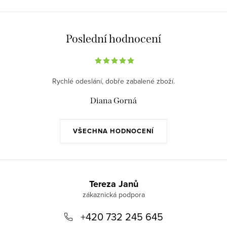
Poslední hodnocení
Rychlé odeslání, dobře zabalené zboží.
Diana Gorná
VŠECHNA HODNOCENÍ
Z
á
Tereza Janů
p
+420 732 245 645
a