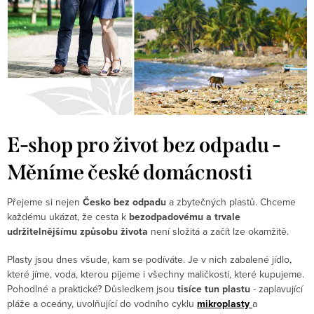
E-shop pro život bez odpadu -
Měníme české domácnosti
Přejeme si nejen
Česko bez odpadu
a zbytečných plastů. Chceme
každému ukázat, že cesta k
bezodpadovému a trvale
udržitelnějšímu způsobu života
není složitá a začít lze okamžitě.
Plasty jsou dnes všude, kam se podíváte. Je v nich zabalené jídlo,
které jíme, voda, kterou pijeme i všechny maličkosti, které kupujeme.
Pohodlné a praktické? Důsledkem jsou
tisíce tun plastu
- zaplavující
pláže a oceány, uvolňující do vodního cyklu
mikroplasty
a