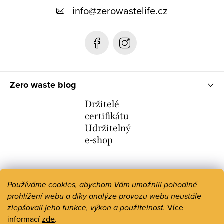
t
info
@
zerowastelife.cz
í
Zero waste blog
Držitelé
certifikátu
Udržitelný
e-shop
Používáme cookies, abychom Vám umožnili pohodlné
prohlížení webu a díky analýze provozu webu neustále
zlepšovali jeho funkce, výkon a použitelnost.
Více
informací
zde
.