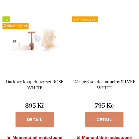
oblíbíte. Má 2 praktické přihrádky
životu bez odpadu, tahle sada je
a celkový objem 900 ml. Teplý čaj
základ, který vám nesmí chybět.
po...
Termolahev...
Tip
Zvýhodněný set
Zvýhodněný set
Dárkový koupelnový set ROSE
Dárkový set do koupelny SILVER
WHITE
WHITE
895 Kč
795 Kč
DETAIL
DETAIL
Momentálně nedostupné
Momentálně nedostupné