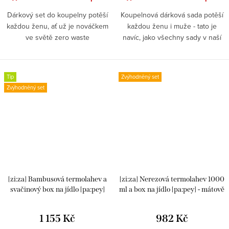
Dárkový set do koupelny potěší
Koupelnová dárková sada potěší
každou ženu, ať už je nováčkem
každou ženu i muže - tato je
ve světě zero waste
navíc, jako všechny sady v naší
nebo dlouholetým veteránem
nabídce, ekologická, bez plastu a
života bez odpadu. Sada
bez nebezpečných chemikálií.
obsahuje mimo jiné kovovou
Ekologicky...
Tip
Zvýhodněný set
žiletku v barvě...
Zvýhodněný set
[zi:za] Bambusová termolahev a
[zi:za] Nerezová termolahev 1000
svačinový box na jídlo [pa:pey]
ml a box na jídlo [pa:pey] - mátově
zelený
1 155 Kč
982 Kč