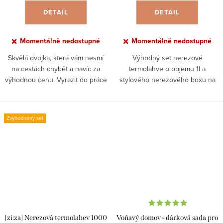
DETAIL
DETAIL
Momentálně nedostupné
Momentálně nedostupné
Skvělá dvojka, která vám nesmí
Výhodný set nerezové
na cestách chybět a navíc za
termolahve o objemu 1l a
výhodnou cenu. Vyrazit do práce
stylového nerezového boxu na
či na výlet bez horké kávy a
jídlo s bambusovým víkem v
obědu s sebou? Už nikdy!
příjemné mátově zelené. Dárky
už vymýšlet nemusíte, udělali
Zvýhodněný set
jsme to za vás!...
[zi:za] Nerezová termolahev 1000
Voňavý domov - dárková sada pro