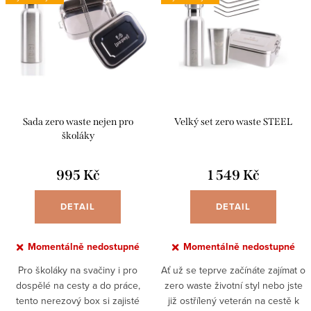
í
p
p
i
r
s
o
p
d
r
u
Sada zero waste nejen pro
Velký set zero waste STEEL
o
k
školáky
d
t
u
995 Kč
1 549 Kč
ů
k
DETAIL
DETAIL
t
ů
Momentálně nedostupné
Momentálně nedostupné
Pro školáky na svačiny i pro
Ať už se teprve začínáte zajímat o
dospělé na cesty a do práce,
zero waste životní styl nebo jste
tento nerezový box si zajisté
již ostřílený veterán na cestě k