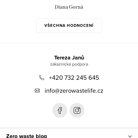
s
Diana Gorná
u
VŠECHNA HODNOCENÍ
Z
á
Tereza Janů
p
+420 732 245 645
a
t
info
@
zerowastelife.cz
í
Zero waste blog