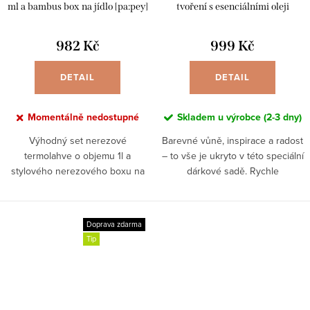
ml a bambus box na jídlo [pa:pey]
tvoření s esenciálními oleji
982 Kč
999 Kč
DETAIL
DETAIL
Momentálně nedostupné
Skladem u výrobce (2-3 dny)
Výhodný set nerezové
Barevné vůně, inspirace a radost
termolahve o objemu 1l a
– to vše je ukryto v této speciální
stylového nerezového boxu na
dárkové sadě. Rychle
jídlo s bambusovým víkem a
a jednoduše s ní
těsněním. Lámete si hlavu, co
objevíte kouzelný svět
darovat lidem, kteří chtějí začít se
aromaterapie a...
Doprava zdarma
zero...
Tip