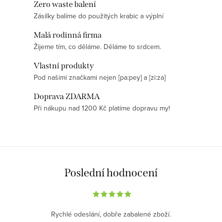
O
Zero waste balení
Zásilky balíme do použitých krabic a výplní
v
l
Malá rodinná firma
á
Žijeme tím, co děláme. Děláme to srdcem.
d
Vlastní produkty
a
Pod našimi značkami nejen [pa:pey] a [zi:za]
c
í
Doprava ZDARMA
p
Při nákupu nad 1200 Kč platíme dopravu my!
r
v
k
y
v
Poslední hodnocení
ý
p
i
Rychlé odeslání, dobře zabalené zboží.