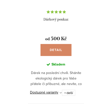
Dárkový poukaz
500 Kč
od
DETAIL
Skladem
Dárek na poslední chvíli. Sháníte
ekologický dárek pro Vaše
přátele či příbuzné, ale nevíte, co
vybrat? Kupte jim poukázku v
Dostupné varianty
+ další
hodnotě 500Kč, 750Kč, 1000Kč,
nebo 1500Kč! Budou si...