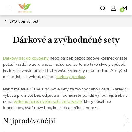
Přejít
N
na
obsah
EKO domácnost
K
Dárkové a zvýhodněné sety
Dárkový set do koupelny
nebo balíček bezodpadové kosmetiky jistě
potěší každého zero waste nadšence. Je to ale také skvělý způsob,
jak k zero waste přivést třeba vaše kamarády nebo rodinu. A když si
nejste jisti, co vybrat, máme i
dárkový poukaz
.
Nabízíme také různé svačinové sety za zvýhodněnou cenu. Základní
výbavu pro život bez odpadu si tak můžete pořídit výhodněji, třeba v
rámci
velkého nerezového setu zero waste
, který obsahuje
termolahev, svačinový box, kelímek a brčka z nerezu.
Nejprodávanější