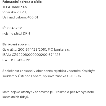
Fakturační adresa a sídlo:
TEPA Trade s.r.o.
Vinařská 736/8,
Ústí nad Labem, 400 01
IČ: 08407371
nejsme plátci DPH
Bankovní spojení:
číslo účtu: 2001674428/2010, FIO banka a.s.
IBAN: CZ9220100000002001674428
SWIFT: FIOBCZPP
Společnost zapsaná v obchodním rejstříku vedeném Krajským
soudem v Ústí nad Labem, spisová značka C 40696
Máte nějaké otázky? Zodpovíme je. Prosíme o pečlivé vyplnění
kontaktních údajů.