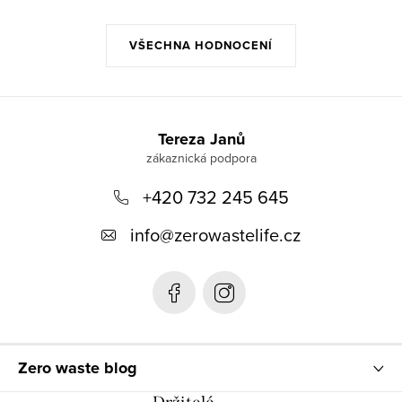
VŠECHNA HODNOCENÍ
Z
á
Tereza Janů
p
+420 732 245 645
a
t
info
@
zerowastelife.cz
í
Zero waste blog