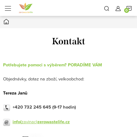
Přejít
N
na
obsah
Domů
K
Kontakt
Potřebujete pomoci s výběrem? PORADÍME VÁM
Objednávky, dotaz na zboží, velkoobchod:
Tereza Janů
+420 732 245 645 (9-17 hodin)
info(
zavinac)
zerowastelife.cz