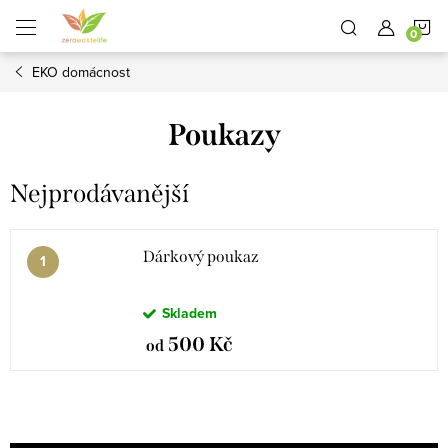
Přejít
N
na
obsah
EKO domácnost
K
Poukazy
Nejprodávanější
Dárkový poukaz
Skladem
500 Kč
od