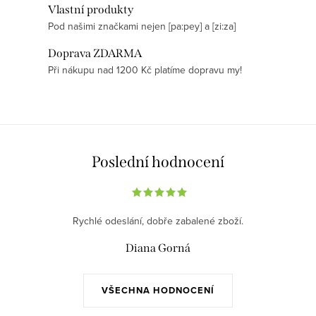
Vlastní produkty
a
Pod našimi značkami nejen [pa:pey] a [zi:za]
c
í
Doprava ZDARMA
p
Při nákupu nad 1200 Kč platíme dopravu my!
r
v
k
y
v
Poslední hodnocení
ý
p
i
Rychlé odeslání, dobře zabalené zboží.
s
Diana Gorná
u
VŠECHNA HODNOCENÍ