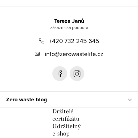
Z
á
Tereza Janů
p
+420 732 245 645
a
t
info
@
zerowastelife.cz
í
Zero waste blog
Držitelé
certifikátu
Udržitelný
e-shop