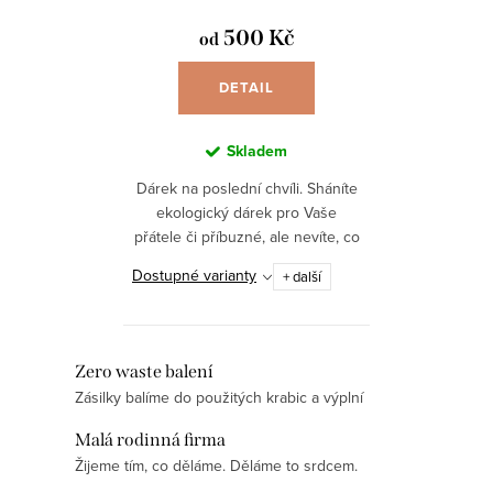
d
t
u
500 Kč
od
ů
k
DETAIL
t
ů
Skladem
Dárek na poslední chvíli. Sháníte
ekologický dárek pro Vaše
přátele či příbuzné, ale nevíte, co
vybrat? Kupte jim poukázku v
Dostupné varianty
+ další
hodnotě 500Kč, 750Kč, 1000Kč,
nebo 1500Kč! Budou si...
O
Zero waste balení
Zásilky balíme do použitých krabic a výplní
v
l
Malá rodinná firma
á
Žijeme tím, co děláme. Děláme to srdcem.
d