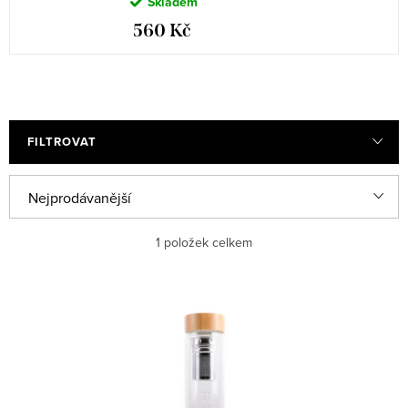
Skladem
560 Kč
FILTROVAT
Ř
Nejprodávanější
a
Nejlevnější
1
položek celkem
z
e
Nejdražší
V
n
ý
Abecedně
í
p
p
i
r