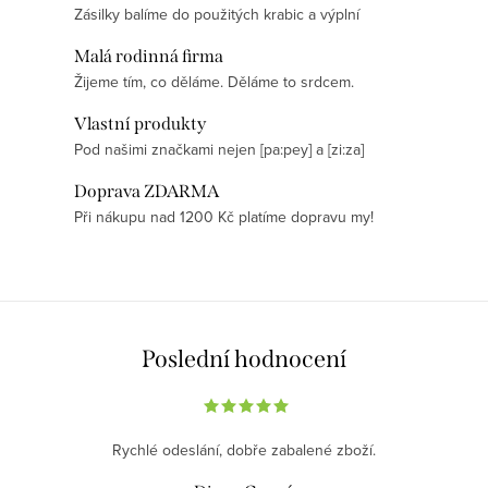
Zásilky balíme do použitých krabic a výplní
v
l
Malá rodinná firma
á
Žijeme tím, co děláme. Děláme to srdcem.
d
Vlastní produkty
a
Pod našimi značkami nejen [pa:pey] a [zi:za]
c
í
Doprava ZDARMA
p
Při nákupu nad 1200 Kč platíme dopravu my!
r
v
k
y
v
Poslední hodnocení
ý
p
i
Rychlé odeslání, dobře zabalené zboží.
s