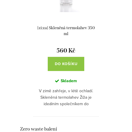
s
o
p
d
r
u
[zi:za] Skleněná termolahev 350
o
k
ml
d
t
u
560 Kč
ů
k
DO KOŠÍKU
t
ů
Skladem
V zimě zahřeje, v létě ochladí.
Skleněná termolahev Žíža je
ideálním společníkem do
každého ročního období.
Vyměňte plastové lahve které
nejen znečištují naše životní
O
Zero waste balení
prostředí,...