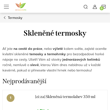
Přejít
N
na
obsah
Termosky
K
Skleněné termosky
Ať jste
na cestě do práce
, nebo
výletě
kolem světa, zajisté oceníte
kvlaitní skleněné
temosky
a
termohrnky
pro bezodpadové horké
nápoje na cesty. Ušetří Vám až stovky
jednorázových kelímků
ročně, nemluvě o
slevě
, kterou Vám dnes nabídnou už v každé
kavárně, pokud si přinesete vlastní hrnek nebo termosku!
Nejprodávanější
[zi:za] Skleněná termolahev 350 ml