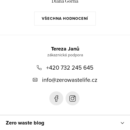
Diana Gorná
u
VŠECHNA HODNOCENÍ
Z
á
Tereza Janů
p
+420 732 245 645
a
t
info
@
zerowastelife.cz
í
Zero waste blog