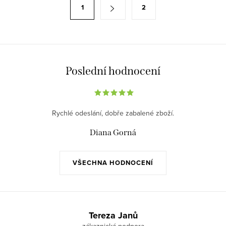
á
S
1
2
d
t
a
r
c
á
í
n
p
k
Poslední hodnocení
r
o
v
v
k
á
Rychlé odeslání, dobře zabalené zboží.
y
n
v
Diana Gorná
í
ý
p
VŠECHNA HODNOCENÍ
i
s
u
Z
á
Tereza Janů