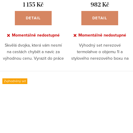
1 155 Kč
982 Kč
DETAIL
DETAIL
Momentálně nedostupné
Momentálně nedostupné
Skvělá dvojka, která vám nesmí
Výhodný set nerezové
na cestách chybět a navíc za
termolahve o objemu 1l a
výhodnou cenu. Vyrazit do práce
stylového nerezového boxu na
či na výlet bez horké kávy a
jídlo s bambusovým víkem v
obědu s sebou? Už nikdy!
příjemné mátově zelené. Dárky
už vymýšlet nemusíte, udělali
Zvýhodněný set
jsme to za vás!...