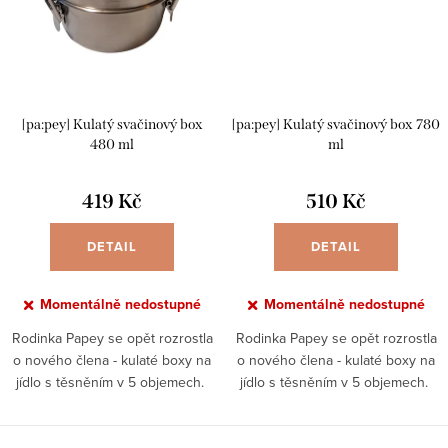
[pa:pey] Kulatý svačinový box
[pa:pey] Kulatý svačinový box 780
480 ml
ml
419 Kč
510 Kč
DETAIL
DETAIL
Momentálně nedostupné
Momentálně nedostupné
Rodinka Papey se opět rozrostla
Rodinka Papey se opět rozrostla
o nového člena - kulaté boxy na
o nového člena - kulaté boxy na
jídlo s těsněním v 5 objemech.
jídlo s těsněním v 5 objemech.
Objem 480 ml Kvalitní nerezová
Objem 780 ml Kvalitní nerezová
ocel Silikonové těsnění
ocel Silikonové těsnění
nepropustí ani...
nepropustí ani...