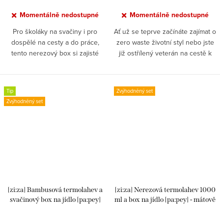
Momentálně nedostupné
Momentálně nedostupné
Pro školáky na svačiny i pro
Ať už se teprve začínáte zajímat o
dospělé na cesty a do práce,
zero waste životní styl nebo jste
tento nerezový box si zajisté
již ostřílený veterán na cestě k
oblíbíte. Má 2 praktické přihrádky
životu bez odpadu, tahle sada je
a celkový objem 900 ml. Teplý čaj
základ, který vám nesmí chybět.
po...
Termolahev...
Tip
Zvýhodněný set
Zvýhodněný set
[zi:za] Bambusová termolahev a
[zi:za] Nerezová termolahev 1000
svačinový box na jídlo [pa:pey]
ml a box na jídlo [pa:pey] - mátově
zelený