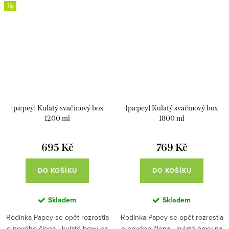
Tip
[pa:pey] Kulatý svačinový box
[pa:pey] Kulatý svačinový box
1200 ml
1800 ml
695 Kč
769 Kč
DO KOŠÍKU
DO KOŠÍKU
Skladem
Skladem
Rodinka Papey se opět rozrostla
Rodinka Papey se opět rozrostla
o nového člena - kulaté boxy na
o nového člena - kulaté boxy na