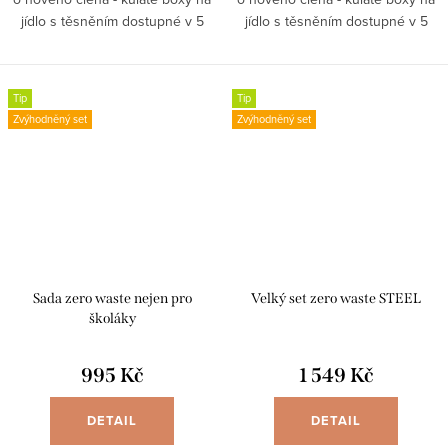
jídlo s těsněním dostupné v 5
jídlo s těsněním dostupné v 5
objemech. Objem 1200 ml
objemech. Objem 1800 ml
Kvalitní nerezová ocel Silikonové
Kvalitní nerezová ocel Silikonové
těsnění...
těsnění...
Tip
Tip
Zvýhodněný set
Zvýhodněný set
Sada zero waste nejen pro
Velký set zero waste STEEL
školáky
995 Kč
1 549 Kč
DETAIL
DETAIL