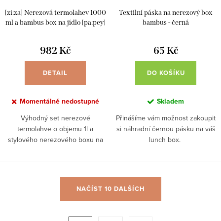
[zi:za] Nerezová termolahev 1000
Textilní páska na nerezový box
ml a bambus box na jídlo [pa:pey]
bambus - černá
982 Kč
65 Kč
DETAIL
DO KOŠÍKU
Momentálně nedostupné
Skladem
Výhodný set nerezové
Přinášíme vám možnost zakoupit
termolahve o objemu 1l a
si náhradní černou pásku na váš
stylového nerezového boxu na
lunch box.
jídlo s bambusovým víkem a
těsněním. Lámete si hlavu, co
darovat lidem, kteří chtějí začít se
O
zero...
NAČÍST 10 DALŠÍCH
v
l