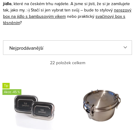
jídlo
, které na českém trhu najdete. A jsme si jisti, že si je zamilujete
tak, jako my. :-) Stačí si jen vybrat ten svůj – bude to stylový
nerezový
box na jídlo s bambusovým víkem
nebo praktický
svačinový box s
těsněním
?
Ř
Nejprodávanější
a
Nejlevnější
22
položek celkem
z
e
Nejdražší
V
n
Tip
ý
Abecedně
-45 %
í
p
p
i
r
s
o
p
d