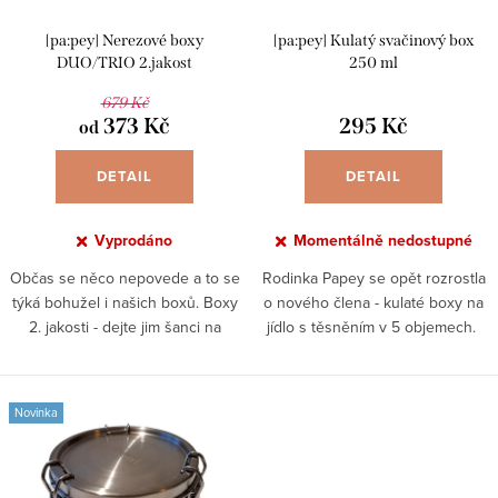
r
u
[pa:pey] Nerezové boxy
[pa:pey] Kulatý svačinový box
o
k
DUO/TRIO 2.jakost
250 ml
d
t
679 Kč
u
373 Kč
295 Kč
od
ů
k
DETAIL
DETAIL
t
ů
Vyprodáno
Momentálně nedostupné
Občas se něco nepovede a to se
Rodinka Papey se opět rozrostla
týká bohužel i našich boxů. Boxy
o nového člena - kulaté boxy na
2. jakosti - dejte jim šanci na
jídlo s těsněním v 5 objemech.
využití. Na skladě máme několik
Objem 250 ml Kvalitní nerezová
boxů, které nezvládly cestu k
ocel Silikonové těsnění
nám, mají...
nepropustí ani...
Novinka