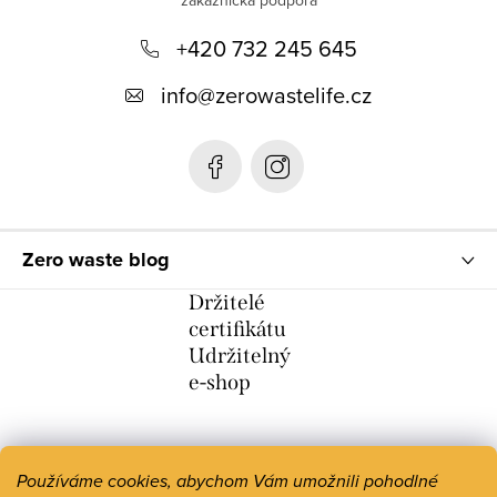
p
+420 732 245 645
a
t
info
@
zerowastelife.cz
í
Zero waste blog
Držitelé
certifikátu
Udržitelný
e-shop
Používáme cookies, abychom Vám umožnili pohodlné