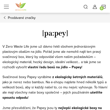
Přejít
N
na
obsah
Prodávané značky
K
[pa:pey]
V Zero Waste Life jsme už dávno řekli sbohem jednorázovým
plastovým obalům na jídlo. Pořád jsme ale nemohli najít ten pravý
svačinový box, který by odpovídal všem našim požadavkům –
ekologický materiál, hezký design, ideální velikost… a tak jsme se
rozhodli vytvořit
vlastní řadu boxů na jídlo – Papey
!
Svačinové boxy Papey vyrábíme
z ekologicky šetrných materiálů
,
jako je nerez nebo bambus. Na e-shopu najdete hned několik typů a
velikostí boxů, aby si každý našel to, co mu nejvíc vyhovuje. To hlavní
ale mají všechny naše boxy společné – jejich používáním
ušetříte
spoustu odpadu
!
Jsme přesvědčeni, že Papey jsou ty
nejlepší ekologické boxy na