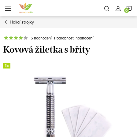
Přejít
N
na
obsah
Holicí strojky
K
5 hodnocení
Podrobnosti hodnocení
Kovová žiletka s břity
Tip