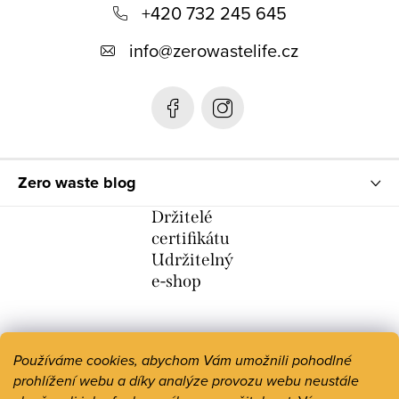
+420 732 245 645
a
t
info
@
zerowastelife.cz
í
Zero waste blog
Držitelé
certifikátu
Udržitelný
e-shop
Používáme cookies, abychom Vám umožnili pohodlné
prohlížení webu a díky analýze provozu webu neustále