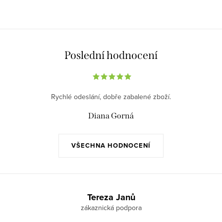
Poslední hodnocení
Rychlé odeslání, dobře zabalené zboží.
Diana Gorná
VŠECHNA HODNOCENÍ
Z
á
Tereza Janů
p