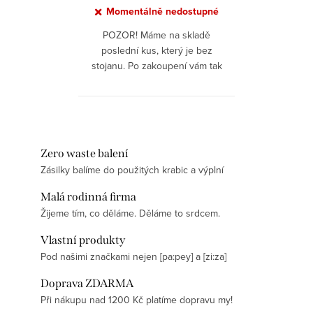
Momentálně nedostupné
POZOR! Máme na skladě
poslední kus, který je bez
stojanu. Po zakoupení vám tak
dorazí pouze samotný strojek. Po
vyprodání tohoto posledního
kusu nebude žiletka již nadále k...
Zero waste balení
Zásilky balíme do použitých krabic a výplní
Malá rodinná firma
Žijeme tím, co děláme. Děláme to srdcem.
Vlastní produkty
Pod našimi značkami nejen [pa:pey] a [zi:za]
Doprava ZDARMA
Při nákupu nad 1200 Kč platíme dopravu my!