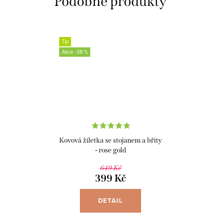
Tip
-38 %
Kovová žiletka se stojanem a břity
- rose gold
649 Kč
399 Kč
DETAIL