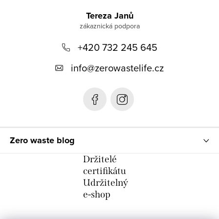
Z
á
Tereza Janů
p
+420 732 245 645
a
t
info
@
zerowastelife.cz
í
Zero waste blog
Držitelé
certifikátu
Udržitelný
e-shop