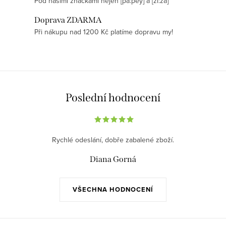
Pod našimi značkami nejen [pa:pey] a [zi:za]
c
í
Doprava ZDARMA
p
Při nákupu nad 1200 Kč platíme dopravu my!
r
v
k
y
v
Poslední hodnocení
ý
p
i
Rychlé odeslání, dobře zabalené zboží.
s
Diana Gorná
u
VŠECHNA HODNOCENÍ