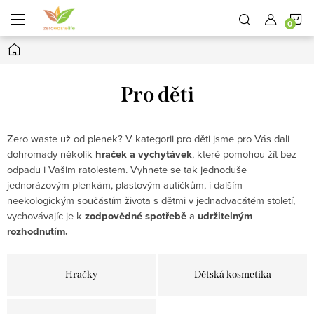
Přejít
N
na
obsah
Domů
K
Pro děti
Zero waste už od plenek? V kategorii pro děti jsme pro Vás dali
dohromady několik
hraček a vychytávek
, které pomohou žít bez
odpadu i Vašim ratolestem. Vyhnete se tak jednoduše
jednorázovým plenkám, plastovým autíčkům, i dalším
neekologickým součástím života s dětmi v jednadvacátém století,
vychovávajíc je k
zodpovědné spotřebě
a
udržitelným
rozhodnutím.
Hračky
Dětská kosmetika