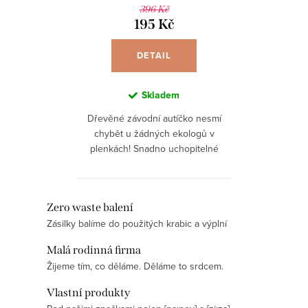
396 Kč
195 Kč
DETAIL
Skladem
Dřevěné závodní autíčko nesmí
chybět u žádných ekologů v
plenkách! Snadno uchopitelné
pro menší děti, kachna, králík i
kuře se postarají o pořádnou
závodní zábavu.
O
Zero waste balení
Zásilky balíme do použitých krabic a výplní
v
l
Malá rodinná firma
á
Žijeme tím, co děláme. Děláme to srdcem.
d
Vlastní produkty
a