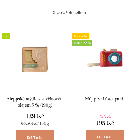
a
Nejlevnější
3
položek celkem
z
e
Nejdražší
V
n
Tip
Výprodej
ý
Abecedně
-53 %
í
p
p
i
r
s
o
p
d
r
u
Aleppské mýdlo s vavřínovým
Můj první fotoaparát
o
k
olejem 5 % (190g)
d
129 Kč
t
420 Kč
u
195 Kč
Měrná
64,50 Kč / 100 g
ů
cena:
k
DETAIL
DETAIL