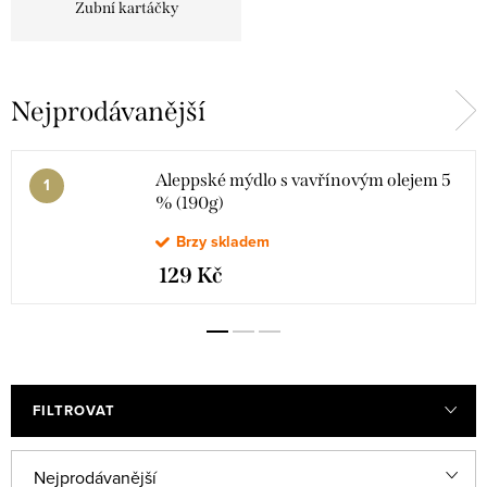
Zubní kartáčky
Nejprodávanější
Aleppské mýdlo s vavřínovým olejem 5
% (190g)
Brzy skladem
129 Kč
FILTROVAT
Ř
Nejprodávanější