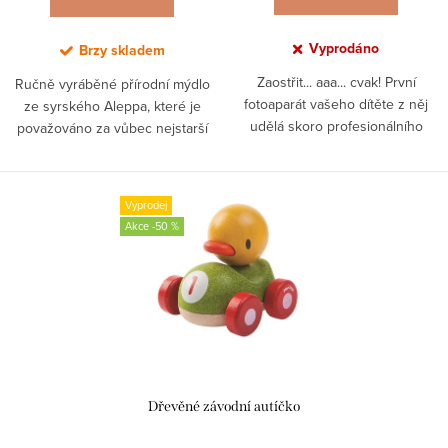
t
ů
Vyprodáno
Brzy skladem
Zaostřit... aaa... cvak! První
Ručně vyráběné přírodní mýdlo
fotoaparát vašeho dítěte z něj
ze syrského Aleppa, které je
udělá skoro profesionálního
považováno za vůbec nejstarší
fotografa. Čočka obsahuje
pevné mýdlo na světě. Přirozeně
kaleidoskop, který se postará o ty
pěstí, hojí a hloubkově hydratuje.
nejzajímavější snímky!
Výprodej
-50 %
Dřevěné závodní autíčko