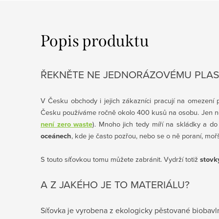
Popis produktu
ŘEKNĚTE NE JEDNORÁZOVÉMU PLA
V Česku obchody i jejich zákazníci pracují na omezení
Česku používáme ročně okolo 400 kusů na osobu. Jen někt
není zero waste
). Mnoho jich tedy míří na skládky a do
oceánech
, kde je často pozřou, nebo se o ně poraní, mořš
S touto síťovkou
tomu
můžete zabránit.
Vydrží totiž
stovky
A Z JAKÉHO JE TO MATERIÁLU?
Síťovka je vyrobena z ekologicky pěstované biobavl