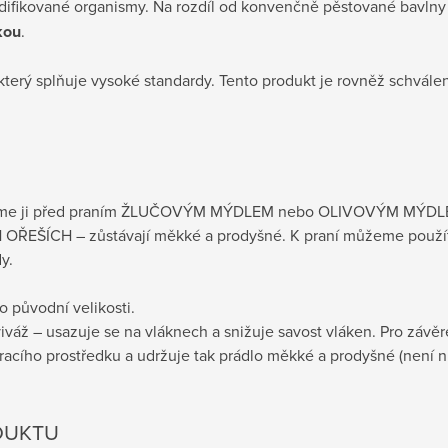
modifikované organismy. Na rozdíl od konvenčně pěstované bavlny
kou
.
 který splňuje vysoké standardy. Tento produkt je rovněž schvá
me ji před praním
ŽLUČOVÝM MÝDLEM
nebo
OLIVOVÝM MÝDL
 OŘEŠÍCH
– zůstávají měkké a prodyšné. K praní můžeme použít
y.
do původní velikosti.
iváž – usazuje se na vláknech a snižuje savost vláken. Pro záv
pracího prostředku a udržuje tak prádlo měkké a prodyšné (není
DUKTU