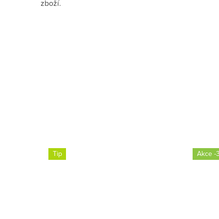
zboží.
Tip
-