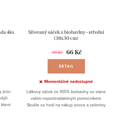
ada 4ks
Síťovaný sáček z biobavlny - střední
(38x30 cm)
66 Kč
95 Kč
DETAIL
Momentálně nedostupné
y jsou
Látkový sáček ze 100% biobavlny se stane
vější
vašim nepostradatelným pomocníkem.
 které
Skvěle se hodí na nákup ovoce a zeleniny
 oceány.
a ušetříte tak spoustu jednorázových
...
igelitových sáčků.