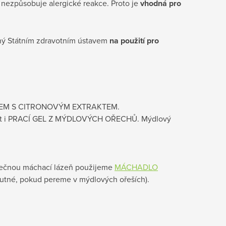
 nezpůsobuje alergické reakce. Proto je
vhodná pro
lený Státním zdravotním ústavem
na použití pro
EM S CITRONOVÝM EXTRAKTEM.
 i
PRACÍ GEL Z MÝDLOVÝCH OŘECHŮ. Mýdlový
ěrečnou máchací lázeň použijeme
MÁCHADLO
 nutné, pokud pereme v mýdlových ořeších).