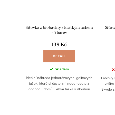
Síťovka z biobavlny s krátkým uchem
Síťov
- 5 barev
139 Kč
DETAIL
Skladem
Ideální náhrada jednorázových igelitových
Látkový 
tašek, které si často ani neodnesete z
vašim
obchodu domů. Lehká taška s dlouhou
Skvěle s
výdrží? Právě jste nalezli tu pravou -
a uše
síťovku z...