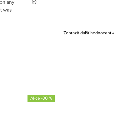
ion any
😉
it was
.
Zobrazit další hodnocení
-30 %