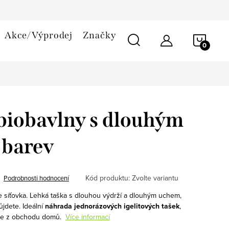
smlouvy
Reklamační řád
Cookies
Akce/Výprodej
Značky
NÁKU
KOŠÍ
 biobavlny s dlouhým
 barev
Kód produktu:
Zvolte variantu
Podrobnosti hodnocení
je síťovka. Lehká taška s dlouhou výdrží a dlouhým uchem,
jdete. Ideální
náhrada jednorázových igelitových tašek
,
ete z obchodu domů.
Více informací