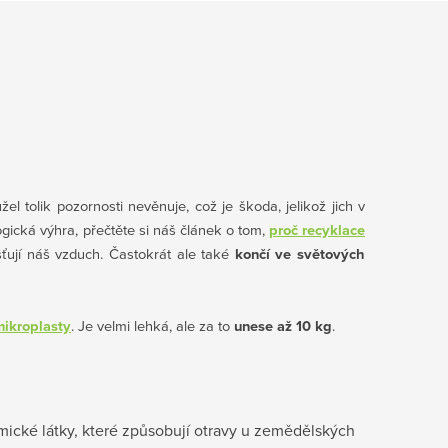
el tolik pozornosti nevěnuje, což je škoda, jelikož jich v
ická výhra, přečtěte si náš článek o tom,
proč recyklace
šťují náš vzduch. Častokrát ale také
končí ve světových
mikroplasty
. Je velmi lehká, ale za to
unese až 10 kg
.
emické látky, které způsobují otravy u zemědělských