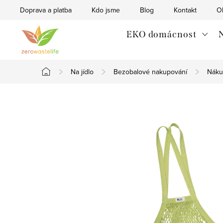
Přejít
Doprava a platba
Kdo jsme
Blog
Kontakt
O
na
obsah
EKO domácnost
N
Na jídlo
Bezobalové nakupování
Náku
Domů