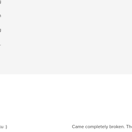
g
m
g
.
u :)
Came completely broken. Th