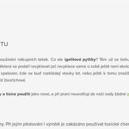
STU
 používání nákupních tašek. Co ale
igelitové pytlíky
? Těm už se bohuž
eré se podaří recyklovat (ač recyklace sama o sobě ještě není ekolog
 spaloven, kde se buď rozkládají stovky let, nebo ještě k tomu zneči
tí živočichové.
 a tisíce použití
jako nové, a při praní neuvolňují do naší vody žádné
ny.
Při jejím pěstování i výrobě je zakázáno používat toxické ch