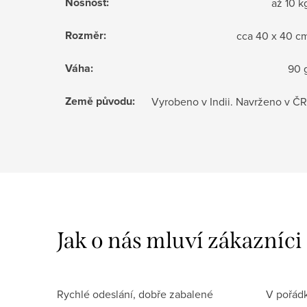
Nosnost
:
až 10 k
Rozměr
:
cca 40 x 40 c
Váha
:
90 
Země původu
:
Vyrobeno v Indii. Navrženo v ČR
Rychlé odeslání, dobře zabalené
V pořádk