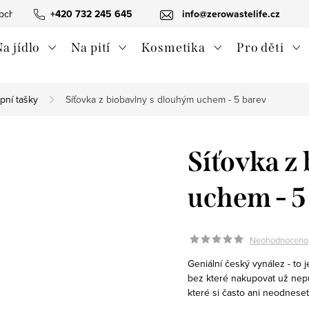
bchodní podmínky
+420 732 245 645
Ochrana osobních údajů
info@zerowastelife.cz
Odstoupení od 
a jídlo
Na pití
Kosmetika
Pro děti
pní tašky
Síťovka z biobavlny s dlouhým uchem - 5 barev
Síťovka z
uchem - 5
Neohodnoceno
Geniální český vynález - to 
bez které nakupovat už nepů
které si často ani neodnes