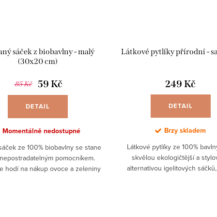
aný sáček z biobavlny - malý
Látkové pytlíky přírodní - s
(30x20 cm)
59 Kč
249 Kč
85 Kč
DETAIL
DETAIL
Brzy skladem
Momentálně nedostupné
Látkové pytlíky ze 100% bavln
sáček ze 100% biobavlny se stane
skvělou ekologičtější a stylo
 nepostradatelným pomocníkem.
alternativou igelitových sáčků,
e hodí na nákup ovoce a zeleniny
zatěžují naši přírodu, ovzduší i
tříte tak spoustu jednorázových
Život bez plastu je dnes na
igelitových sáčků.