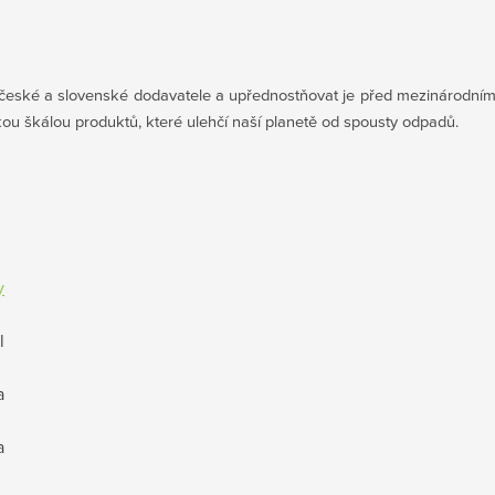
české a slovenské dodavatele a upřednostňovat je před mezinárodním
okou škálou produktů, které ulehčí naší planetě od spousty odpadů.
y
l
a
a