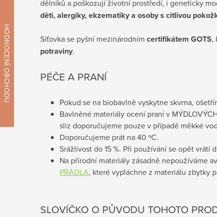
dělníků a poškozují životní prostředí, i geneticky 
děti, alergiky, ekzematiky a osoby s citlivou pokož
Síťovka se pyšní mezinárodním
certifikátem GOTS
,
potraviny
.
PÉČE A PRANÍ
Pokud se na biobavlně vyskytne skvrna, ošetří
Bavlněné materiály ocení praní v
MÝDLOVÝCH
sliz doporučujeme pouze v případě měkké vod
Doporučujeme prát na 40 ºC.
Srážlivost do 15 %. Při používání se opět vrátí 
Na přírodní materiály zásadně nepoužíváme av
PRÁDLA
, které vypláchne z materiálu zbytky 
SLOVÍČKO O PŮVODU TOHOTO PRO