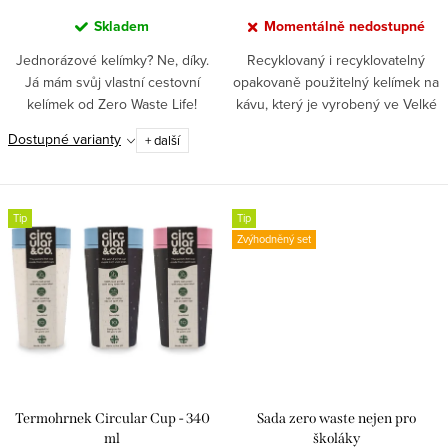
ů
Skladem
Momentálně nedostupné
Jednorázové kelímky? Ne, díky.
Recyklovaný i recyklovatelný
Já mám svůj vlastní cestovní
opakovaně použitelný kelímek na
kelímek od Zero Waste Life!
kávu, který je vyrobený ve Velké
Vyhněte se neekologickým a
Británii z jednorázových
Dostupné varianty
+ další
mnohdy i nerecyklovatelným
papírových kelímků. Circular Cup
jednorázovým kelímkům s touto...
neteče, nepálí a...
Tip
Tip
Zvýhodněný set
Termohrnek Circular Cup - 340
Sada zero waste nejen pro
ml
školáky