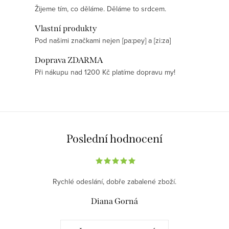
p
k
Žijeme tím, co děláme. Děláme to srdcem.
r
o
Vlastní produkty
v
v
Pod našimi značkami nejen [pa:pey] a [zi:za]
k
á
y
Doprava ZDARMA
n
v
Při nákupu nad 1200 Kč platíme dopravu my!
í
ý
p
i
s
Poslední hodnocení
u
Rychlé odeslání, dobře zabalené zboží.
Diana Gorná