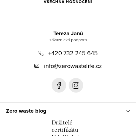
VŠECHNA HODNOCENÍ
Z
á
Tereza Janů
p
+420 732 245 645
a
t
info
@
zerowastelife.cz
í
Zero waste blog
Držitelé
certifikátu