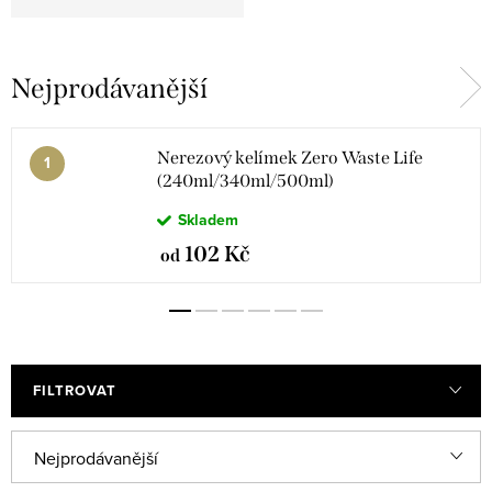
Nejprodávanější
Nerezový kelímek Zero Waste Life
(240ml/340ml/500ml)
Skladem
102 Kč
od
FILTROVAT
Ř
Nejprodávanější
a