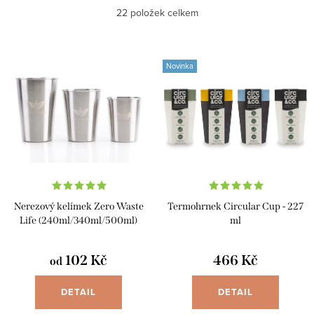
Nejlevnější
22
položek celkem
z
e
Nejdražší
V
n
Novinka
ý
Abecedně
í
p
p
i
r
s
o
p
d
r
u
Nerezový kelímek Zero Waste
Termohrnek Circular Cup - 227
o
k
Life (240ml/340ml/500ml)
ml
d
t
u
102 Kč
466 Kč
od
ů
k
DETAIL
DETAIL
t