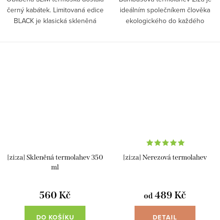
černý kabátek. Limitovaná edice
ideálním společníkem člověka
BLACK je klasická skleněná
ekologického do každého
termoska, která se stane
ročního období, která udrží Váš
nepostradatelným parťákem na
nápoj při požadované teplotě po
cestách, ideální na kafe s
celý den. Vyměňte plastové...
sebou....
[zi:za] Skleněná termolahev 350
[zi:za] Nerezová termolahev
ml
560 Kč
489 Kč
od
DO KOŠÍKU
DETAIL