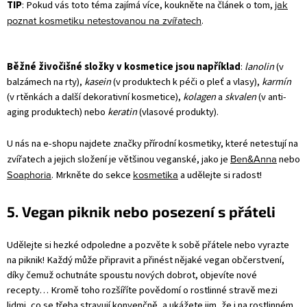
jak
TIP
: Pokud vás toto téma zajímá více, koukněte na článek o tom,
poznat kosmetiku netestovanou na zvířatech
.
Běžné živočišné složky v kosmetice jsou například
:
lanolin
(v
balzámech na rty),
kasein
(v produktech k péči o pleť a vlasy),
karmín
(v rtěnkách a další dekorativní kosmetice),
kolagen
a
skvalen
(v anti-
aging produktech) nebo
keratin
(vlasové produkty).
U nás na e-shopu najdete značky přírodní kosmetiky, které netestují na
Ben&Anna
zvířatech a jejich složení je většinou veganské, jako je
nebo
Soaphoria
kosmetika
. Mrkněte do sekce
a udělejte si radost!
5. Vegan piknik nebo posezení s přáteli
Udělejte si hezké odpoledne a pozvěte k sobě přátele nebo vyrazte
na piknik! Každý může připravit a přinést nějaké vegan občerstvení,
díky čemuž ochutnáte spoustu nových dobrot, objevíte nové
recepty… Kromě toho rozšíříte povědomí o rostlinné stravě mezi
lidmi, co se třeba stravují konvenčně, a ukážete jim, že i na rostlinném