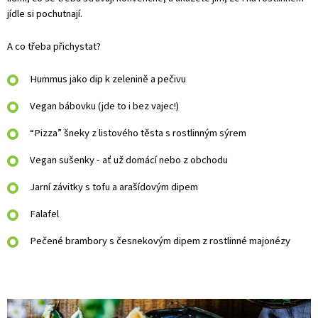
jídle si pochutnají.
A co třeba přichystat?
Hummus jako dip k zelenině a pečivu
Vegan bábovku (jde to i bez vajec!)
“Pizza” šneky z listového těsta s rostlinným sýrem
Vegan sušenky - ať už domácí nebo z obchodu
Jarní závitky s tofu a arašídovým dipem
Falafel
Pečené brambory s česnekovým dipem z rostlinné majonézy