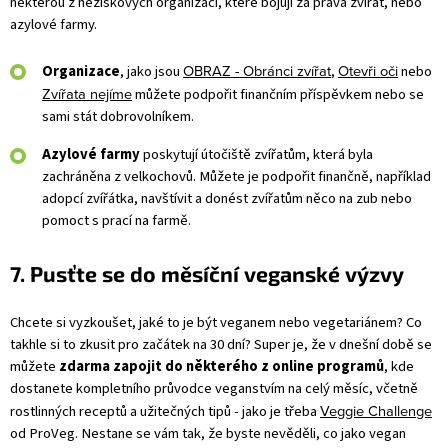
některou z neziskových organizací, které bojují za práva zvířat, nebo
azylové farmy.
OBRAZ - Obránci zvířat
Otevři oči
Organizace
, jako jsou
,
nebo
Zvířata nejíme
můžete podpořit finančním příspěvkem nebo se
sami stát dobrovolníkem.
Azylové farmy
poskytují útočiště zvířatům, která byla
zachráněna z velkochovů. Můžete je podpořit finančně, například
adopcí zvířátka, navštívit a donést zvířatům něco na zub nebo
pomoct s prací na farmě.
7. Pusťte se do měsíční veganské výzvy
Chcete si vyzkoušet, jaké to je být veganem nebo vegetariánem? Co
takhle si to zkusit pro začátek na 30 dní? Super je, že v dnešní době se
můžete
zdarma zapojit do některého z online programů
, kde
dostanete kompletního průvodce veganstvím na celý měsíc, včetně
Veggie Challenge
rostlinných receptů a užitečných tipů - jako je třeba
od ProVeg.
Nestane se vám tak, že byste nevěděli, co jako vegan