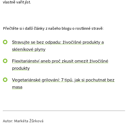
vlastně vařit jíst.
Přečtěte si i další články z našeho blogu o rostlinné stravě:
Stravujte se bez odpadu: živočišné produkty a
skleníkové plyny
Flexitariánství aneb proč zkusit omezit živočišné
produkty
Vegetariánské grilování: 7 tipů, jak si pochutnat bez
masa
Autor: Markéta Žůrková