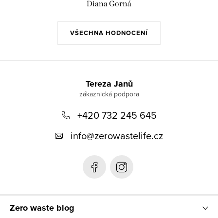
Diana Gorná
VŠECHNA HODNOCENÍ
Z
á
Tereza Janů
p
+420 732 245 645
a
t
info
@
zerowastelife.cz
í
Zero waste blog