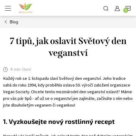
Přejít
N
na
obsah
Blog
K
7 tipů, jak oslavit Světový den
veganství
4 min čtení
Každý rok se 1. listopadu slaví Světový den veganství. Jeho tradice
sahá do roku 1994, kdy proběhla oslava 50. výročí založení organizace
Vegan Society. Chcete tento mezinárodní den veganství oslavit? Máme
pro vás pár tipů - ať už se o veganství jen zajímáte, začínáte s ním nebo
jste dlouholetým veganem či vegankou!
1. Vyzkoušejte nový rostlinný recept