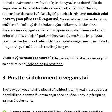
Pokud se vám nechce vařit, dopřejte si a vyrazte na dobré jídlo do
veganské restaurace! Nemáte ve vašem okolí žádnou? Nevadí,
rostlinně se dá najíst i v "klasických" podnicích. Některé
mezinárodní
pokrmy jsou přirozeně veganské
. Například v inidcké restauraci si
můžete dát čočkový dhal s kokosovým mlékem, v italské pizzu
marinara nebo špagety aglio olio, v japonské sushi plněné avokádem
nebo okurkou, v thajské pad thai (bez vajec)... možností je spousta!
Dokonce i ve fast food řetězcích dnes najdete vegan menu, například v
Burger Kingu si můžete dát rostlinný burger.
Praktický seznam restaurací
, kde vaří aspoň nějaké veganské jídlo
Tady se najím rostlinně
.
najdete taky na
3. Pusťte si dokument o veganství
Světový den veganství je ideální příležitost k tomu rozšířit si obzory a
dozvědět se o tomto životním stylu něco nového. Tady je pár tipů na
zajímavé dokumenty: