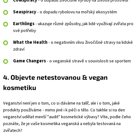
Cowspiracy
-
o dopadu živočišné výroby na životní prostředí
Seaspiracy
- o dopadu rybolovu na mořský ekosystém
Earthlings
- ukazuje různé způsoby, jak lidé využívají zvířata pro
své potřeby
What the Health
- o negativním vlivu živočišné stravy na lidské
zdraví
Game Changers
- o veganské stravě v souvislosti se sportem
4. Objevte netestovanou & vegan
kosmetiku
Veganství není jen o tom, co si dáváme na talíř, ale i o tom, jaké
produkty používáme - mimo jiné i k péči o tělo. Co takhle si na den
veganství udělat menší "audit" kosmetické výbavy? Víte, podle čeho
poznáte, že je vaše kosmetika veganská a nebyla testovaná na
zvířatech?