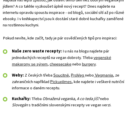
Napadá vás lepší způsob, jak oslavit tento den než dobrým veganským
jídlem? A co takhle vyzkoušet úplně nový recept? Dnes najdete na
internetu opravdu spoustu inspirace - od blogů, sociální sítí až po různé
ebooky. I v knihkupectví jsou k dostání staré dobré kuchařky zaměřené
na rostlinnou kuchyni.
Pokud nevíte, kde začít, tady je pár osvědčených tipů pro inspiraci:
Naše zero waste recepty:
I u nás na blogu najdete pár
veganské
jednoduchých receptů na vegan dobroty. Třeba
makarony se sýrem
cheesecake
burgery
,
nebo
.
Soucitně
ProVeg
Vegmania
Weby:
Z českých třeba
,
nebo
, ze
Pickuplimes
zahraničních například
, kde najdete i veškeré nutriční
informace o daném receptu.
Kuchařky:
Třeba
Obnažená veganka
,
A co teda jíš?
nebo
Slovegán
s tradičními slovenskými recepty ve vegan verzi
.