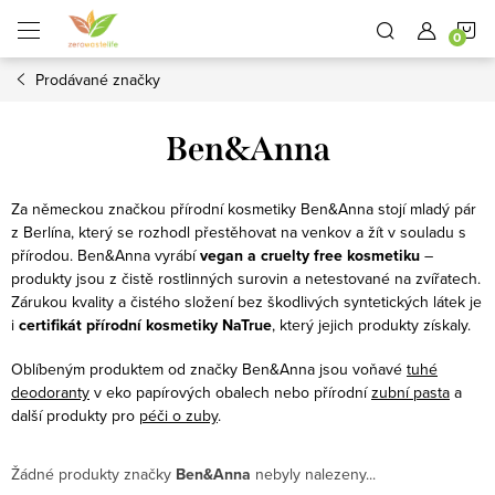
Přejít
N
na
obsah
Prodávané značky
K
Ben&Anna
Za německou značkou přírodní kosmetiky Ben&Anna stojí mladý pár
z Berlína, který se rozhodl přestěhovat na venkov a žít v souladu s
přírodou. Ben&Anna vyrábí
vegan a cruelty free kosmetiku
–
produkty jsou z čistě rostlinných surovin a netestované na zvířatech.
Zárukou kvality a čistého složení bez škodlivých syntetických látek je
i
certifikát přírodní kosmetiky NaTrue
, který jejich produkty získaly.
Oblíbeným produktem od značky Ben&Anna jsou voňavé
tuhé
deodoranty
v eko papírových obalech nebo přírodní
zubní pasta
a
další produkty pro
péči o zuby
.
Žádné produkty značky
Ben&Anna
nebyly nalezeny...