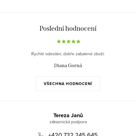
Poslední hodnocení
Rychlé odeslání, dobře zabalené zboží.
Diana Gorná
VŠECHNA HODNOCENÍ
Z
á
Tereza Janů
p
+420 732 245 645
a