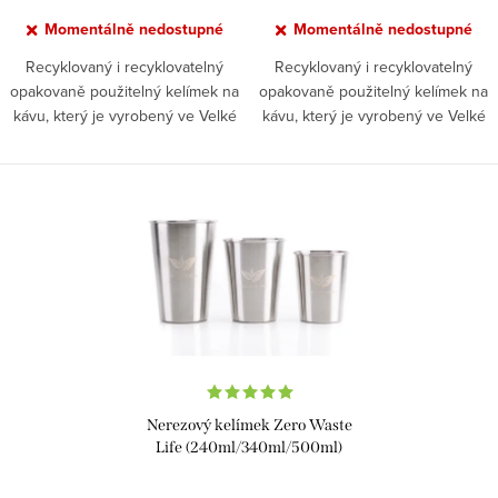
ů
Momentálně nedostupné
Momentálně nedostupné
Recyklovaný i recyklovatelný
Recyklovaný i recyklovatelný
opakovaně použitelný kelímek na
opakovaně použitelný kelímek na
kávu, který je vyrobený ve Velké
kávu, který je vyrobený ve Velké
Británii z jednorázových
Británii z jednorázových
papírových kelímků. Circular Cup
papírových kelímků. Circular Cup
neteče, nepálí a...
neteče, nepálí a...
Nerezový kelímek Zero Waste
Life (240ml/340ml/500ml)