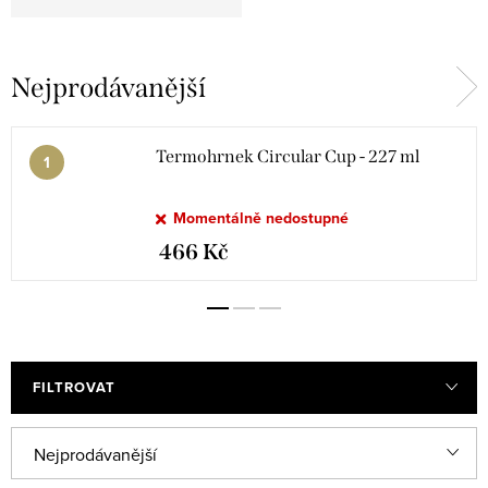
Nejprodávanější
Termohrnek Circular Cup - 227 ml
Momentálně nedostupné
466 Kč
FILTROVAT
Ř
Nejprodávanější
a