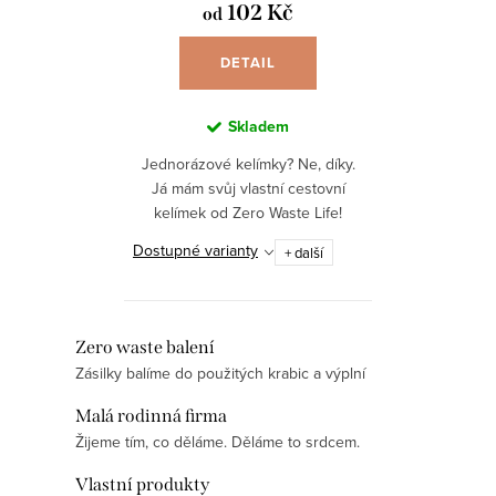
102 Kč
od
DETAIL
Skladem
Jednorázové kelímky? Ne, díky.
Já mám svůj vlastní cestovní
kelímek od Zero Waste Life!
Vyhněte se neekologickým a
Dostupné varianty
+ další
mnohdy i nerecyklovatelným
jednorázovým kelímkům s touto...
O
Zero waste balení
Zásilky balíme do použitých krabic a výplní
v
l
Malá rodinná firma
á
Žijeme tím, co děláme. Děláme to srdcem.
d
Vlastní produkty
a