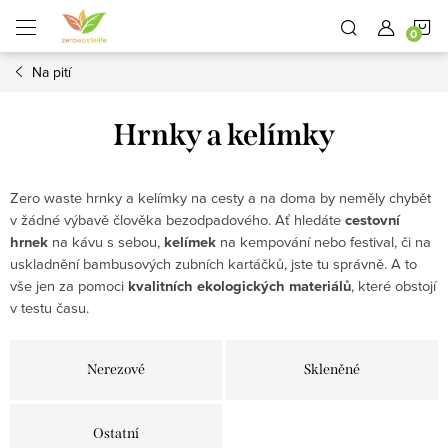
Přejít
N
na
obsah
Na pití
K
Hrnky a kelímky
Zero waste hrnky a kelímky na cesty a na doma by neměly chybět
v žádné výbavě člověka bezodpadového. Ať hledáte
cestovní
hrnek
na kávu s sebou,
kelímek
na kempování nebo festival, či na
uskladnění bambusových zubních kartáčků, jste tu správně. A to
vše jen za pomoci
kvalitních ekologických
materiálů
, které obstojí
v testu času.
Nerezové
Skleněné
Ostatní