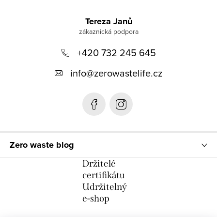
Z
á
Tereza Janů
p
+420 732 245 645
a
t
info
@
zerowastelife.cz
í
Zero waste blog
Držitelé
certifikátu
Udržitelný
e-shop