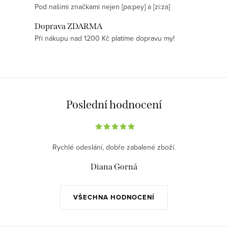
Pod našimi značkami nejen [pa:pey] a [zi:za]
c
í
Doprava ZDARMA
p
Při nákupu nad 1200 Kč platíme dopravu my!
r
v
k
y
v
Poslední hodnocení
ý
p
i
Rychlé odeslání, dobře zabalené zboží.
s
Diana Gorná
u
VŠECHNA HODNOCENÍ