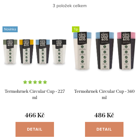
Nejlevnější
3
položek celkem
z
e
Nejdražší
V
n
Novinka
Tip
ý
Abecedně
í
p
p
i
r
s
o
p
d
r
u
Termohrnek Circular Cup - 227
Termohrnek Circular Cup - 340
o
k
ml
ml
d
t
u
466 Kč
486 Kč
ů
k
DETAIL
DETAIL
t