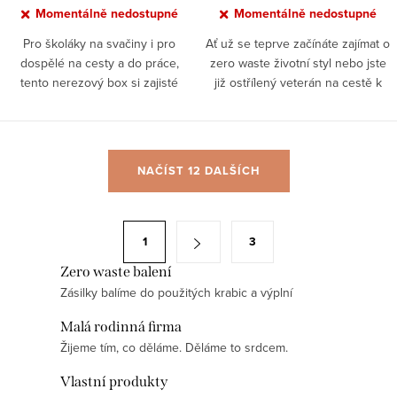
Momentálně nedostupné
Momentálně nedostupné
Pro školáky na svačiny i pro
Ať už se teprve začínáte zajímat o
dospělé na cesty a do práce,
zero waste životní styl nebo jste
tento nerezový box si zajisté
již ostřílený veterán na cestě k
oblíbíte. Má 2 praktické přihrádky
životu bez odpadu, tahle sada je
a celkový objem 900 ml. Teplý čaj
základ, který vám nesmí chybět.
po...
Termolahev...
O
NAČÍST 12 DALŠÍCH
v
l
á
S
1
3
d
t
a
Zero waste balení
r
Zásilky balíme do použitých krabic a výplní
c
á
í
n
Malá rodinná firma
p
k
Žijeme tím, co děláme. Děláme to srdcem.
r
o
Vlastní produkty
v