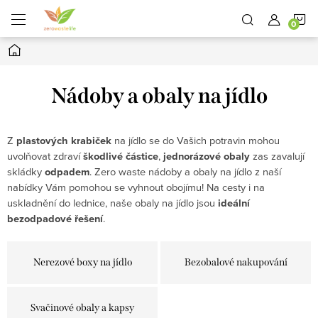
Přejít
N
na
obsah
Domů
K
Nádoby a obaly na jídlo
Z
plastových krabiček
na jídlo se do Vašich potravin mohou
uvolňovat zdraví
škodlivé částice
,
jednorázové obaly
zas zavalují
skládky
odpadem
. Zero waste nádoby a obaly na jídlo z naší
nabídky Vám pomohou se vyhnout obojímu! Na cesty i na
uskladnění do lednice, naše obaly na jídlo jsou
ideální
bezodpadové řešení
.
Nerezové boxy na jídlo
Bezobalové nakupování
Svačinové obaly a kapsy