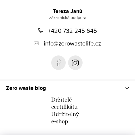
Z
á
Tereza Janů
p
+420 732 245 645
a
t
info
@
zerowastelife.cz
í
Zero waste blog
Držitelé
certifikátu
Udržitelný
e-shop