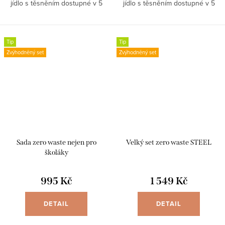
jídlo s těsněním dostupné v 5
jídlo s těsněním dostupné v 5
objemech. Objem 1200 ml
objemech. Objem 1800 ml
Kvalitní nerezová ocel Silikonové
Kvalitní nerezová ocel Silikonové
těsnění...
těsnění...
Tip
Tip
Zvýhodněný set
Zvýhodněný set
Sada zero waste nejen pro
Velký set zero waste STEEL
školáky
995 Kč
1 549 Kč
DETAIL
DETAIL