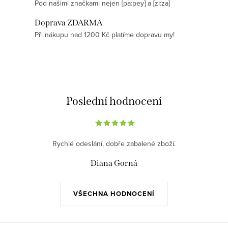
v
Pod našimi značkami nejen [pa:pey] a [zi:za]
k
á
y
Doprava ZDARMA
n
v
Při nákupu nad 1200 Kč platíme dopravu my!
í
ý
p
i
s
Poslední hodnocení
u
Rychlé odeslání, dobře zabalené zboží.
Diana Gorná
VŠECHNA HODNOCENÍ