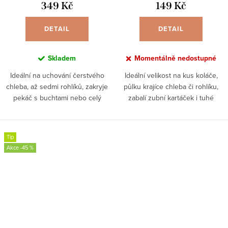
349 Kč
149 Kč
DETAIL
DETAIL
Skladem
Momentálně nedostupné
Ideální na uchování čerstvého
Ideální velikost na kus koláče,
chleba, až sedmi rohlíků, zakryje
půlku krajíce chleba či rohlíku,
pekáč s buchtami nebo celý
zabalí zubní kartáček i tuhé
plech. ✓ vlastní značka ✓ vlastní
mýdlo. ✓ vlastní značka ✓ vlastní
design látky ✓ vyrobeno v ČR
design látky ✓ vyrobeno v ČR
Kdo by...
Kdo by používal...
Tip
-45 %