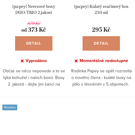
[pa:pey] Nerezové boxy
[pa:pey] Kulatý svačinový box
DUO/TRIO 2.jakost
250 ml
679 Kč
373 Kč
295 Kč
od
DETAIL
DETAIL
Vyprodáno
Momentálně nedostupné
Občas se něco nepovede a to se
Rodinka Papey se opět rozrostla
týká bohužel i našich boxů. Boxy
o nového člena - kulaté boxy na
2. jakosti - dejte jim šanci na
jídlo s těsněním v 5 objemech.
využití. Na skladě máme několik
Objem 250 ml Kvalitní nerezová
boxů, které nezvládly cestu k
ocel Silikonové těsnění
nám, mají...
nepropustí ani...
Novinka