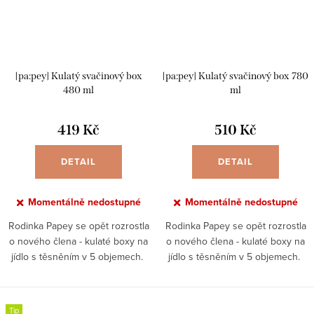
[pa:pey] Kulatý svačinový box
[pa:pey] Kulatý svačinový box 780
480 ml
ml
419 Kč
510 Kč
DETAIL
DETAIL
Momentálně nedostupné
Momentálně nedostupné
Rodinka Papey se opět rozrostla
Rodinka Papey se opět rozrostla
o nového člena - kulaté boxy na
o nového člena - kulaté boxy na
jídlo s těsněním v 5 objemech.
jídlo s těsněním v 5 objemech.
Objem 480 ml Kvalitní nerezová
Objem 780 ml Kvalitní nerezová
ocel Silikonové těsnění
ocel Silikonové těsnění
nepropustí ani...
nepropustí ani...
Tip