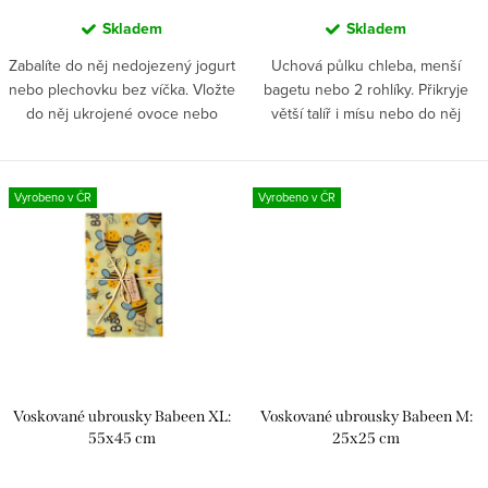
ů
Skladem
Skladem
Zabalíte do něj nedojezený jogurt
Uchová půlku chleba, menší
nebo plechovku bez víčka. Vložte
bagetu nebo 2 rohlíky. Přikryje
do něj ukrojené ovoce nebo
větší talíř i mísu nebo do něj
třeba půlku cibule, aby neuschla.
schováte velký kus sýra.
Vhodné ale také na dudlík nebo
Poskládejte si z něj také vlastní
zabalení používané...
misku na cokoliv budete...
Vyrobeno v ČR
Vyrobeno v ČR
Voskované ubrousky Babeen XL:
Voskované ubrousky Babeen M:
55x45 cm
25x25 cm