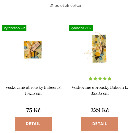
Nejlevnější
31
položek celkem
z
e
Nejdražší
V
n
Vyrobeno v ČR
Vyrobeno v ČR
ý
Abecedně
í
p
p
i
r
s
o
p
d
r
u
Voskované ubrousky Babeen S:
Voskované ubrousky Babeen L:
o
k
15x15 cm
35x35 cm
d
t
u
75 Kč
229 Kč
ů
k
DETAIL
DETAIL
t