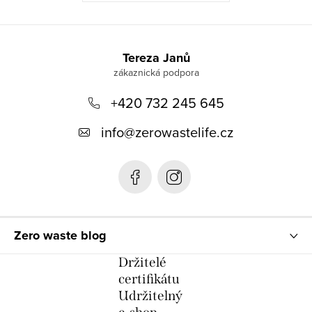
Z
á
Tereza Janů
p
+420 732 245 645
a
t
info
@
zerowastelife.cz
í
Zero waste blog
Držitelé
certifikátu
Udržitelný