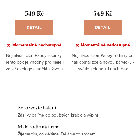
549 Kč
549 Kč
DETAIL
DETAIL
Momentálně nedostupné
Momentálně nedostupné
Nejmladší člen Papey rodinky.
Nejmladší člen Papey rodinky od
Tento box je vhodný pro malé i
nás dostal zcela novou barvičku -
velké ekology a udělá z života
světle zelenou. Lunch box
bez plastu hračku! Už dost bylo
vyrobený z kvalitní nerezové
plastových pytlíků a krabiček,
oceli vlastní značky Papey s
nahraďte je raději...
bambusovým víkem a...
Zero waste balení
Zásilky balíme do použitých krabic a výplní
Malá rodinná firma
Žijeme tím, co děláme. Děláme to srdcem.