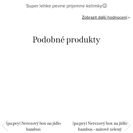
Super lehke pevne prijemne kelimky😉
Zobrazit další hodnocení
[pa:pey] Nerezový box na jídlo
[pa:pey] Nerezový box na jídlo
bambus
bambus - mátově zelený