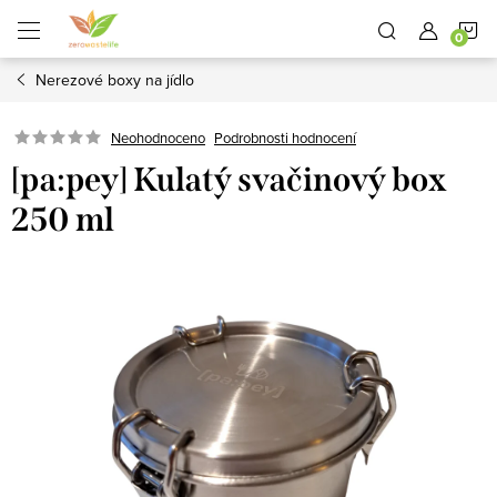
Přejít
N
na
obsah
Nerezové boxy na jídlo
K
Neohodnoceno
Podrobnosti hodnocení
[pa:pey] Kulatý svačinový box
250 ml