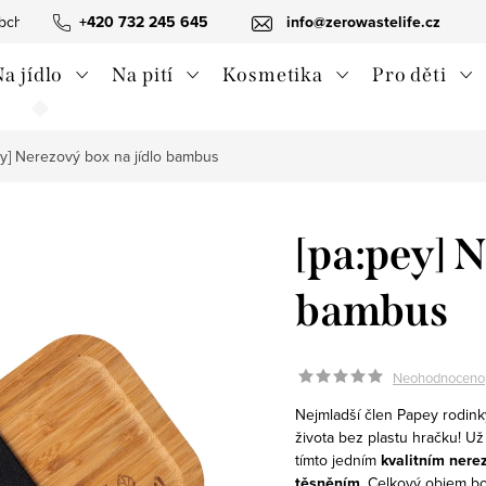
bchodní podmínky
+420 732 245 645
Ochrana osobních údajů
info@zerowastelife.cz
Odstoupení od 
a jídlo
Na pití
Kosmetika
Pro děti
ey] Nerezový box na jídlo bambus
[pa:pey] 
bambus
Neohodnoceno
Nejmladší člen Papey rodink
života bez plastu hračku! Už 
tímto jedním
kvalitním ner
těsněním
. Celkový objem bo