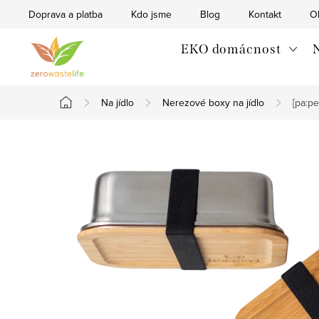
Přejít
Doprava a platba
Kdo jsme
Blog
Kontakt
O
na
obsah
EKO domácnost
N
Na jídlo
Nerezové boxy na jídlo
[pa:p
Domů