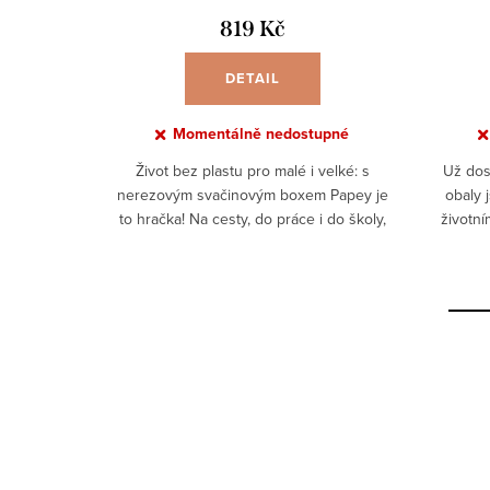
819 Kč
DETAIL
upné
Momentálně nedostupné
ostla o
Život bez plastu pro malé i velké: s
Už dost
 jídlo s
nerezovým svačinovým boxem Papey je
obaly
em 480 ml
to hračka! Na cesty, do práce i do školy,
životní
vé těsnění
tento box na jídlo bude vaším věrným
se s n
zero waste společníkem....