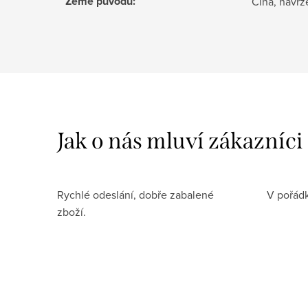
Země původu
:
Čína, navr
Rychlé odeslání, dobře zabalené
V pořádk
zboží.