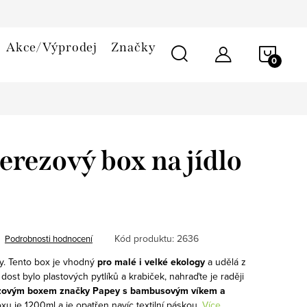
smlouvy
Reklamační řád
Cookies
Akce/Výprodej
Značky
NÁKU
KOŠÍ
Nerezový box na jídlo
Kód produktu:
2636
Podrobnosti hodnocení
y. Tento box je vhodný
pro malé i velké ekology
a udělá z
dost bylo plastových pytlíků a krabiček, nahraďte je raději
ezovým boxem značky Papey s bambusovým víkem a
xu je 1200ml a je opatřen navíc textilní páskou.
Více