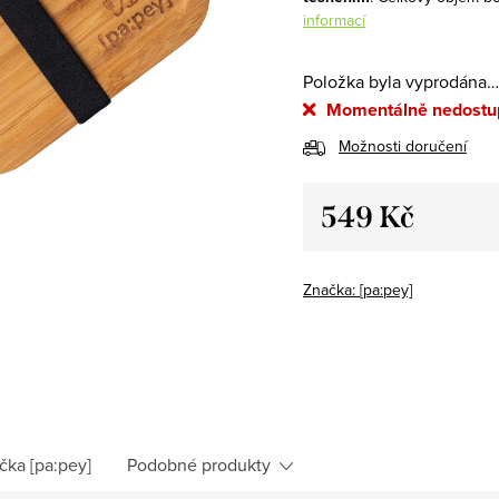
informací
Položka byla vyprodána…
Momentálně nedostu
Možnosti doručení
549 Kč
Měrná
cena:
Značka:
[pa:pey]
čka
[pa:pey]
Podobné produkty