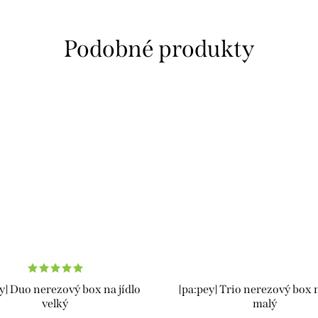
y] Duo nerezový box na jídlo
[pa:pey] Trio nerezový box n
velký
malý