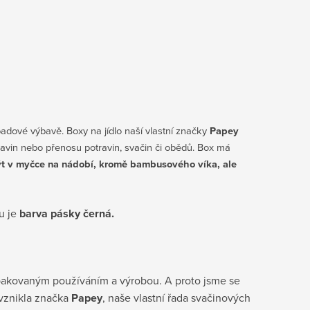
dové výbavě. Boxy na jídlo naší vlastní značky
Papey
avin nebo přenosu potravin, svačin či obědů. Box má
t v myčce na nádobí, kromě bambusového víka, ale
u je
barva pásky černá.
 opakovaným používáním a výrobou. A proto jsme se
 vznikla značka
Papey
, naše vlastní řada svačinových