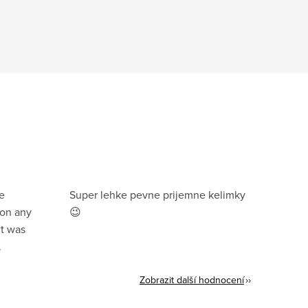
e
Super lehke pevne prijemne kelimky
ion any
😉
it was
.
Zobrazit další hodnocení