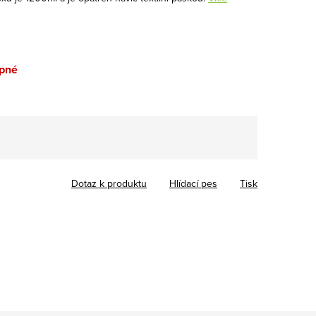
pné
Dotaz k produktu
Hlídací pes
Tisk