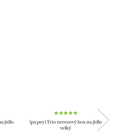
a jídlo
[pa:pey] Trio nerezový box na jídlo
[pa:pey
velký