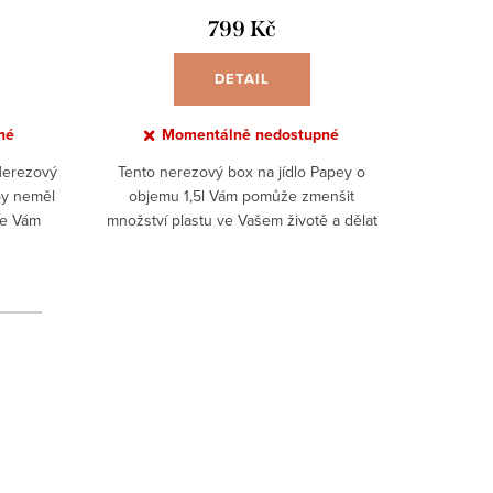
799 Kč
DETAIL
né
Momentálně nedostupné
Nerezový
Tento nerezový box na jídlo Papey o
Tento b
by neměl
objemu 1,5l Vám pomůže zmenšit
ekolog
že Vám
množství plastu ve Vašem životě a dělat
hračku! U
krabičkám
ze světa ekologičtější, čistší místo! Tento
krabiček,
box naší vlastní značky...