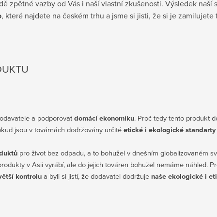
 zpětné vazby od Vás i naší vlastní zkušenosti. Výsledek naší 
o
, které najdete na českém trhu a jsme si jisti, že si je zamilujete 
DUKTU
 dodavatele a podporovat
domácí ekonomiku
. Proč tedy tento produkt 
okud jsou v továrnách dodržovány určité
etické i ekologické standarty
oduktů
pro život bez odpadu, a to bohužel v dnešním globalizovaném s
dukty v Asii vyrábí, ale do jejich továren bohužel nemáme náhled. Pro
větší kontrolu
a byli si jistí, že dodavatel dodržuje
naše ekologické i et