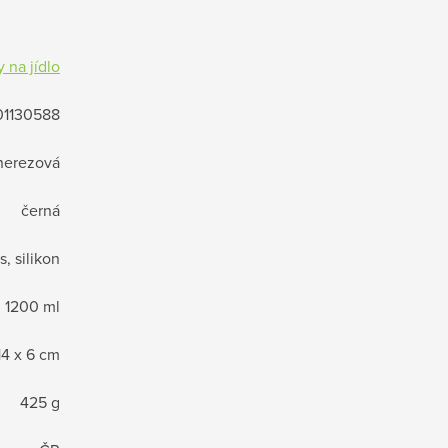
 na jídlo
01130588
nerezová
černá
, silikon
1200 ml
14 x 6 cm
425 g