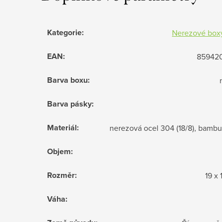
Kategorie
:
Nerezové boxy
EAN
:
85942
Barva boxu
:
Barva pásky
:
Materiál
:
nerezová ocel 304 (18/8), bambus
Objem
:
Rozměr
:
19 x 
Váha
: