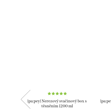
ox 480 ml
[pa:pey] Nerezový svačinový box s
[pa:pe
těsněním 1200 ml