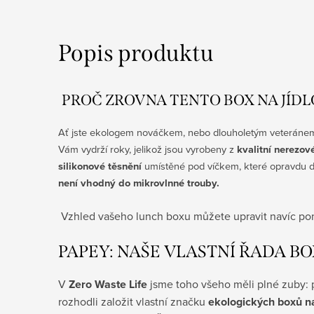
Popis produktu
PROČ ZROVNA TENTO BOX NA JÍDL
Ať jste ekologem nováčkem, nebo dlouholetým veteránem ž
Vám vydrží roky, jelikož jsou vyrobeny z
kvalitní nerezov
silikonové těsnění
umístěné pod víčkem, které opravdu do
není vhodný do mikrovlnné trouby.
Vzhled vašeho lunch boxu můžete upravit navíc po
PAPEY: NAŠE VLASTNÍ ŘADA BO
V
Zero Waste Life
jsme toho všeho měli plné zuby: 
rozhodli založit vlastní značku
ekologických boxů na