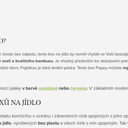
O?
ivota bez odpadu, tento box na jídlo by neměl chybět ve Vaší bezodpa
é oceli a kvalitního bambusu
. Je vhodný především ke skladování potr
bře těsní. Pojistkou je také textilní páska. Tento box Papey můžete
mý
mocí pásky
v barvě
oranžové
nebo
červené
.
V základním model
XŮ NA JÍDLO
plastu končícího v oceánu i zdravotních rizik spojených s jeho
 jídlo
, vyrobených
bez plastu
a všech rizik s ním spojeným. Tak