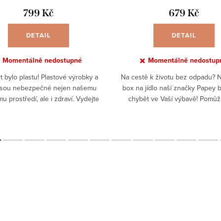
799 Kč
679 Kč
DETAIL
DETAIL
Momentálně nedostupné
Momentálně nedostup
 bylo plastu! Plastové výrobky a
Na cestě k životu bez odpadu? 
 jsou nebezpečné nejen našemu
box na jídlo naší značky Papey 
mu prostředí, ale i zdraví. Vydejte
chybět ve Vaší výbavě! Pomů
ámi raději na cestu k životu bez
vyhnout se plastovým pytlíkům i 
odpadu, na které by...
a udělat ze světa...