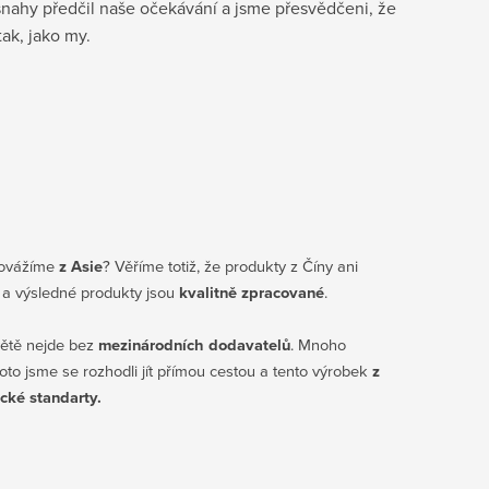
snahy předčil naše očekávání a jsme přesvědčeni, že
tak, jako my.
dovážíme
z Asie
? Věříme totiž, že produkty z Číny ani
a výsledné produkty jsou
kvalitně zpracované
.
větě nejde bez
mezinárodních dodavatelů
. Mnoho
to jsme se rozhodli jít přímou cestou a tento výrobek
z
ické standarty.