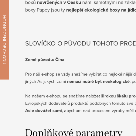
boxů
navržených v Česku
námi samotnými na základě
boxy Papey jsou ty
nejlepší ekologické boxy na jídl
SLOVÍČKO O PŮVODU TOHOTO PRO
Země původu: Čína
Pro náš e-shop se vždy snažíme vybírat co nejlokálnější
jiných Asijských zemí
nemusí nutně být neekologické
, p
Na našem e-shopu se snažíme nabízet
širokou škálu pr
Evropských dodavatelů produktů podobných tomuto své pro
Asie dovážet sami
, abychom nad procesem výroby měli
Doplňkové parametry