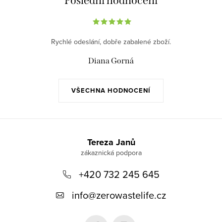
Poslední hodnocení
Rychlé odeslání, dobře zabalené zboží.
Diana Gorná
VŠECHNA HODNOCENÍ
Z
á
Tereza Janů
p
+420 732 245 645
a
t
info
@
zerowastelife.cz
í