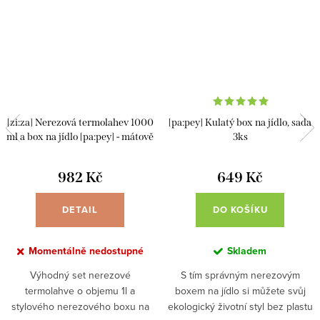
[zi:za] Nerezová termolahev 1000
[pa:pey] Kulatý box na jídlo, sada
ml a box na jídlo [pa:pey] - mátově
3ks
zelený
982 Kč
649 Kč
DETAIL
DO KOŠÍKU
Momentálně nedostupné
Skladem
Výhodný set nerezové
S tím správným nerezovým
termolahve o objemu 1l a
boxem na jídlo si můžete svůj
stylového nerezového boxu na
ekologický životní styl bez plastu