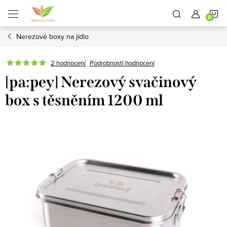
Přejít
N
na
obsah
Nerezové boxy na jídlo
K
2 hodnocení
Podrobnosti hodnocení
[pa:pey] Nerezový svačinový
box s těsněním 1200 ml