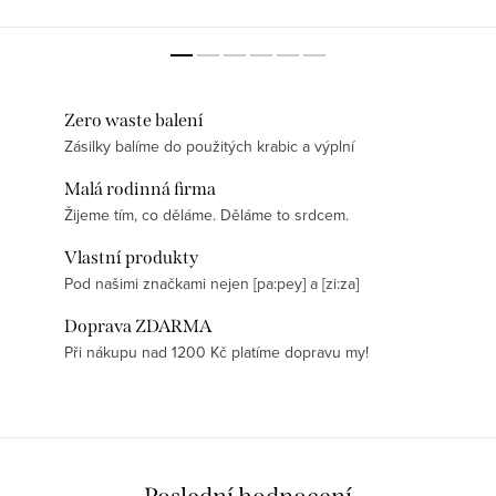
jídlo s bambusovým víkem v
zabalit a vzít kamkoli. Tato sada tří
příjemné mátově zelené. Dárky
kulatých svačinových boxů je
už vymýšlet nemusíte, udělali
ideální jak pro...
jsme to za vás!...
Zero waste balení
Zásilky balíme do použitých krabic a výplní
Malá rodinná firma
Žijeme tím, co děláme. Děláme to srdcem.
Vlastní produkty
Pod našimi značkami nejen [pa:pey] a [zi:za]
Doprava ZDARMA
Při nákupu nad 1200 Kč platíme dopravu my!