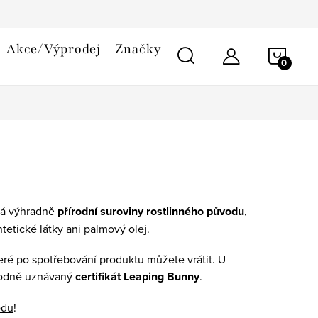
smlouvy
Reklamační řád
Cookies
Akce/Výprodej
Značky
NÁKU
KOŠÍ
ívá výhradně
přírodní suroviny rostlinného původu
,
tetické látky ani palmový olej.
eré po spotřebování produktu můžete vrátit. U
rodně uznávaný
certifikát Leaping Bunny
.
odu
!