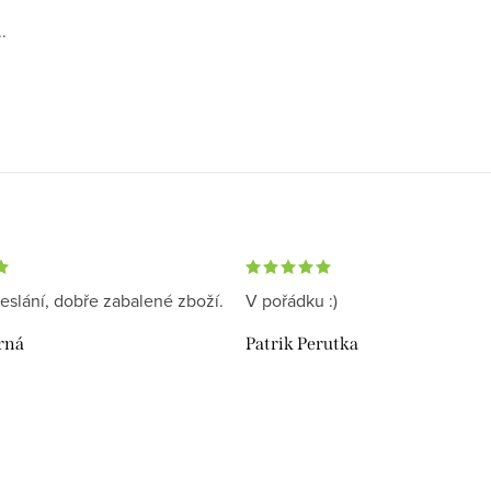
.
eslání, dobře zabalené zboží.
V pořádku :)
rná
Patrik Perutka