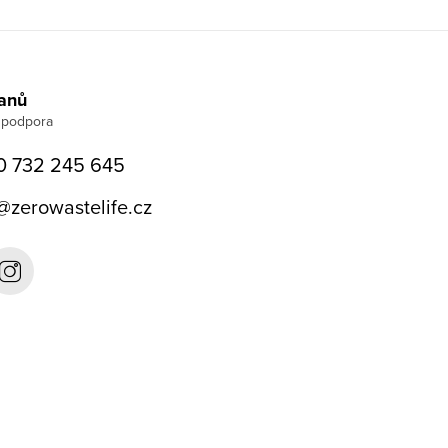
Janů
0 732 245 645
@
zerowastelife.cz