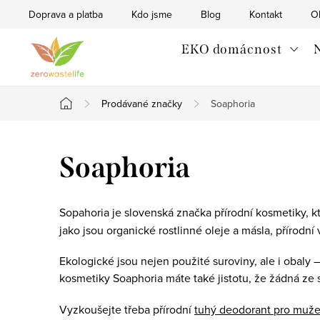
Přejít
Doprava a platba
Kdo jsme
Blog
Kontakt
O
na
obsah
EKO domácnost
N
Prodávané značky
Soaphoria
Domů
Soaphoria
Sopahoria je slovenská značka přírodní kosmetiky, k
jako jsou organické rostlinné oleje a másla, přírodní
Ekologické jsou nejen použité suroviny, ale i obaly
kosmetiky Soaphoria máte také jistotu, že žádná ze
Vyzkoušejte třeba přírodní
tuhý deodorant pro muž