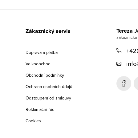
Z
á
Tereza 
Zákaznický servis
p
a
+42
Doprava a platba
t
info
Velkoobchod
í
Obchodní podmínky
Ochrana osobních údajů
Odstoupení od smlouvy
Reklamační řád
Cookies