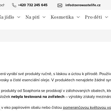
bchodní podmínky
+420 732 245 645
Ochrana osobních údajů
info@zerowastelife.cz
Odstoupení od 
a jídlo
Na pití
Kosmetika
Pro děti
terá vyrábí své produkty ručně, s láskou a úctou k přírodě. Použ
 vosky a čisté esenciální oleje. V produktech nenajdete žádné syn
 – produkty od Soaphoria se prodávají v zálohovaných obalech, kt
 složek
nebyla testovaná na zvířatech
– výrobky získaly meziná
e
v eko papírovém obalu nebo čistou
pomerančovou květovou v