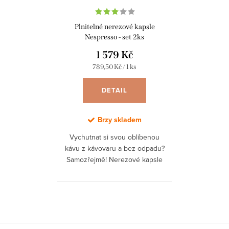
Plnitelné nerezové kapsle
Nespresso - set 2ks
1 579 Kč
Měrná
789,50 Kč / 1 ks
cena:
DETAIL
Brzy skladem
Vychutnat si svou oblíbenou
kávu z kávovaru a bez odpadu?
Samozřejmě! Nerezové kapsle
WayCap pro kávovary typu
Nespresso® pouze naplníte svou
oblíbenou kávou a...
O
v