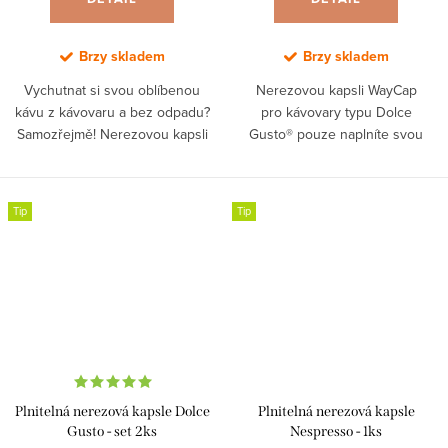
Brzy skladem
Brzy skladem
Vychutnat si svou oblíbenou
Nerezovou kapsli WayCap
kávu z kávovaru a bez odpadu?
pro kávovary typu Dolce
Samozřejmě! Nerezovou kapsli
Gusto® pouze naplníte svou
WayCap pro kávovary typu
oblíbenou čerstvě namletou
Nespresso® pouze naplníte svou
kávou a nezanecháte za sebou
oblíbenou kávou a...
žádný plastový odpad.
Tip
Tip
Plnitelná nerezová kapsle Dolce
Plnitelná nerezová kapsle
Gusto - set 2ks
Nespresso - 1ks