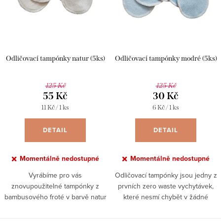
r
s
o
p
d
r
u
Odličovací tampónky natur (5ks)
Odličovací tampónky modré (5ks)
o
k
d
t
125 Kč
125 Kč
u
55 Kč
30 Kč
ů
Měrná
Měrná
11 Kč / 1 ks
6 Kč / 1 ks
k
cena:
cena:
t
DETAIL
DETAIL
ů
Momentálně nedostupné
Momentálně nedostupné
Vyrábíme pro vás
Odličovací tampónky jsou jedny z
znovupoužitelné tampónky z
prvních zero waste vychytávek,
bambusového froté v barvě natur
které nesmí chybět v žádné
z obou stran. Jemnější a hrubší
koupelně. Spotřeba těch
strana. Spotřeba těch
jednorázových se může vyšplhat