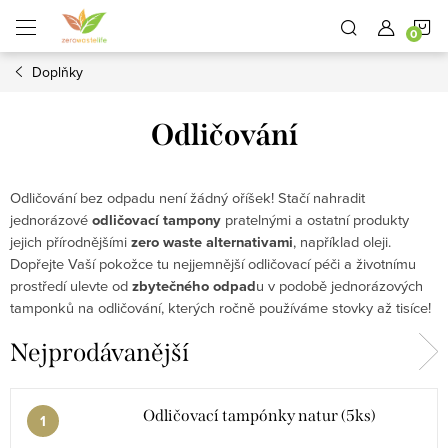
Přejít
N
na
obsah
Doplňky
K
Odličování
Odličování bez odpadu není žádný oříšek! Stačí nahradit
jednorázové
odličovací tampony
pratelnými a ostatní produkty
jejich přírodnějšími
zero waste alternativami
, například oleji.
Dopřejte Vaší pokožce tu nejjemnější odličovací péči a životnímu
prostředí ulevte od
zbytečného odpad
u v podobě jednorázových
tamponků na odličování, kterých ročně používáme stovky až tisíce!
Nejprodávanější
Odličovací tampónky natur (5ks)