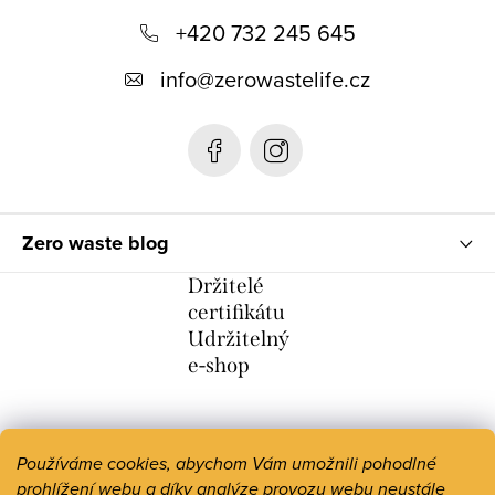
+420 732 245 645
a
t
info
@
zerowastelife.cz
í
Zero waste blog
Držitelé
certifikátu
Udržitelný
e-shop
Používáme cookies, abychom Vám umožnili pohodlné
prohlížení webu a díky analýze provozu webu neustále