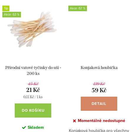
jednorázových se může vyšplhat
až ke 150 kusům za měsíc....
Tip
-57 %
až ke 150...
-53 %
Přírodní vatové tyčinky do uší -
Konjaková houbička
200 ks
45 Kč
139 Kč
21 Kč
59 Kč
Měrná
0,11 Kč / 1 ks
cena:
DETAIL
DO KOŠÍKU
Momentálně nedostupné
Skladem
Konjaková houbička pro všechny