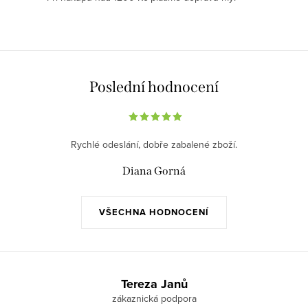
r
v
k
y
v
Poslední hodnocení
ý
p
i
Rychlé odeslání, dobře zabalené zboží.
s
Diana Gorná
u
VŠECHNA HODNOCENÍ
Z
á
Tereza Janů
p