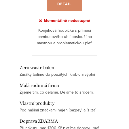
DETAIL
Momentálně nedostupné
Konjaková houbička s příměsí
bambusového uhlí poslouží na
mastnou a problematickou pleť.
Odstraní každodenní nečistoty i
make-up, a vy tak ušetříte
nejeden čisticí přípravek.
O
Zero waste balení
Zásilky balíme do použitých krabic a výplní
v
l
Malá rodinná firma
á
Žijeme tím, co děláme. Děláme to srdcem.
d
Vlastní produkty
a
Pod našimi značkami nejen [pa:pey] a [zi:za]
c
í
Doprava ZDARMA
p
Při nákupu nad 1200 Kč platíme dopravu my!