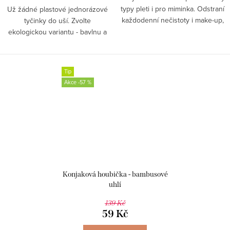
typy pleti i pro miminka. Odstraní
Už žádné plastové jednorázové
každodenní nečistoty i make-up,
tyčinky do uší. Zvolte
a vy tak ušetříte nejeden čisticí
ekologickou variantu - bavlnu a
přípravek.
bambus.
Tip
-57 %
Konjaková houbička - bambusové
uhlí
139 Kč
59 Kč