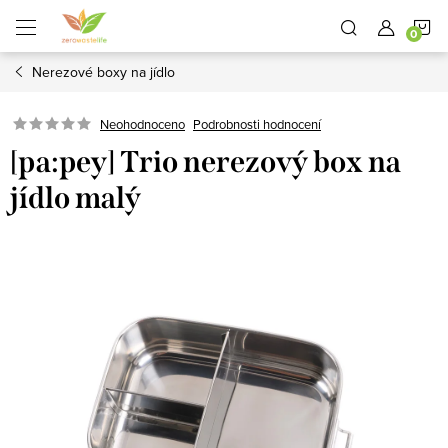
Přejít
N
na
obsah
Nerezové boxy na jídlo
K
Neohodnoceno
Podrobnosti hodnocení
[pa:pey] Trio nerezový box na
jídlo malý