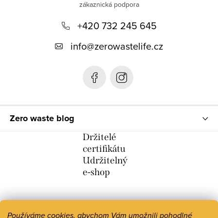
p
+420 732 245 645
a
t
info
@
zerowastelife.cz
í
Zero waste blog
Držitelé
certifikátu
Udržitelný
e-shop
Používáme cookies, abychom Vám umožnili pohodlné