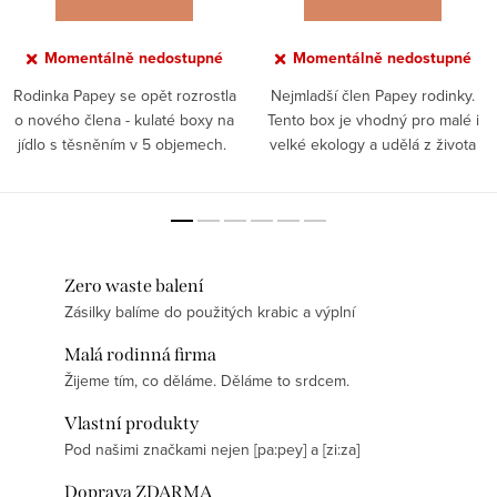
Momentálně nedostupné
Momentálně nedostupné
Rodinka Papey se opět rozrostla
Nejmladší člen Papey rodinky.
o nového člena - kulaté boxy na
Tento box je vhodný pro malé i
jídlo s těsněním v 5 objemech.
velké ekology a udělá z života
Objem 250 ml Kvalitní nerezová
bez plastu hračku! Už dost bylo
ocel Silikonové těsnění
plastových pytlíků a krabiček,
nepropustí ani...
nahraďte je raději...
Zero waste balení
Zásilky balíme do použitých krabic a výplní
Malá rodinná firma
Žijeme tím, co děláme. Děláme to srdcem.
Vlastní produkty
Pod našimi značkami nejen [pa:pey] a [zi:za]
Doprava ZDARMA