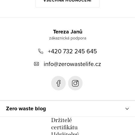
VŠECHNA HODNOCENÍ
Z
á
Tereza Janů
p
+420 732 245 645
a
t
info
@
zerowastelife.cz
í
Zero waste blog
Držitelé
certifikátu
Udržitelný