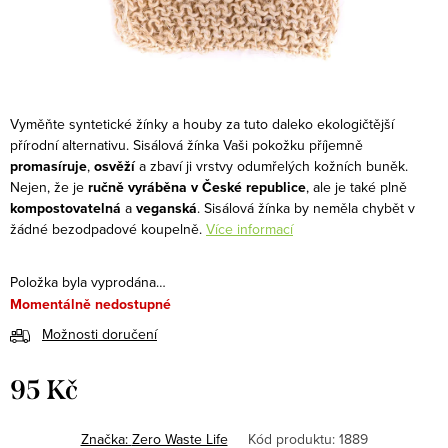
Vyměňte syntetické žínky a houby za tuto daleko ekologičtější
přírodní alternativu. Sisálová žínka Vaši pokožku příjemně
promasíruje
,
osvěží
a zbaví ji vrstvy odumřelých kožních buněk.
Nejen, že je
ručně vyráběna v České republice
, ale je také plně
kompostovatelná
a
veganská
. Sisálová žínka by neměla chybět v
žádné bezodpadové koupelně.
Více informací
Položka byla vyprodána…
Momentálně nedostupné
Možnosti doručení
95 Kč
Měrná
cena:
Značka:
Zero Waste Life
Kód produktu:
1889