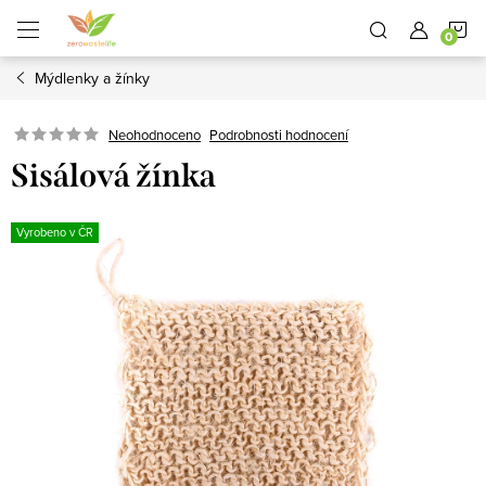
Přejít
N
na
obsah
Mýdlenky a žínky
K
Neohodnoceno
Podrobnosti hodnocení
Sisálová žínka
Vyrobeno v ČR