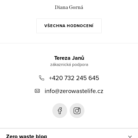
Diana Gorná
VŠECHNA HODNOCENÍ
Z
á
Tereza Janů
p
+420 732 245 645
a
t
info
@
zerowastelife.cz
í
Zero waste blog