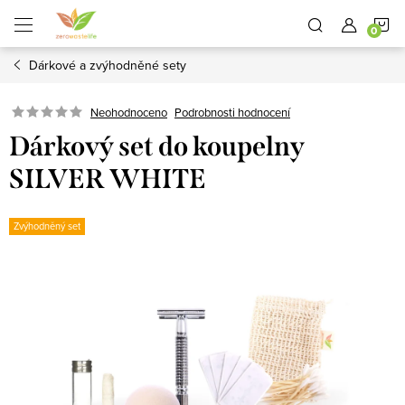
Přejít
N
na
obsah
Dárkové a zvýhodněné sety
K
Neohodnoceno
Podrobnosti hodnocení
Dárkový set do koupelny
SILVER WHITE
Zvýhodněný set