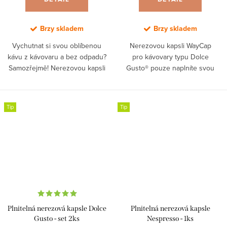
Brzy skladem
Brzy skladem
Vychutnat si svou oblíbenou
Nerezovou kapsli WayCap
kávu z kávovaru a bez odpadu?
pro kávovary typu Dolce
Samozřejmě! Nerezovou kapsli
Gusto® pouze naplníte svou
WayCap pro kávovary typu
oblíbenou čerstvě namletou
Nespresso® pouze naplníte svou
kávou a nezanecháte za sebou
oblíbenou kávou a...
žádný plastový odpad.
Tip
Tip
Plnitelná nerezová kapsle Dolce
Plnitelná nerezová kapsle
Gusto - set 2ks
Nespresso - 1ks