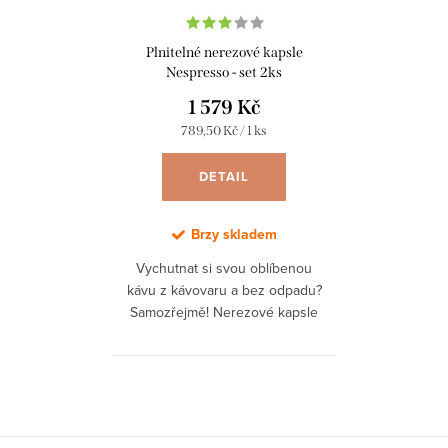
Plnitelné nerezové kapsle
Nespresso - set 2ks
1 579 Kč
Měrná
789,50 Kč / 1 ks
cena:
DETAIL
Brzy skladem
Vychutnat si svou oblíbenou
kávu z kávovaru a bez odpadu?
Samozřejmě! Nerezové kapsle
WayCap pro kávovary typu
Nespresso® pouze naplníte svou
oblíbenou kávou a...
O
v