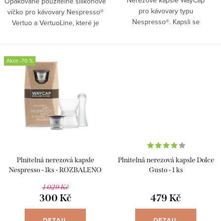
Nerezové kapsle WayCap
Opakovaně použitelné silikonové
pro kávovary typu
víčko pro kávovary Nespresso®
Nespresso®. Kapsli se
Vertuo a VertuoLine, které je
silikonovým víčkem pouze
vyrobeno v Itálii. Vychutnejte si
naplníte svou oblíbenou kávou a
svou oblíbenou kávu za méně
navíc za sebou nezanecháte
peněz a téměř bez...
-70 %
žádný...
Plnitelná nerezová kapsle
Plnitelná nerezová kapsle Dolce
Nespresso - 1ks - ROZBALENO
Gusto - 1 ks
1 029 Kč
300 Kč
479 Kč
DETAIL
DETAIL