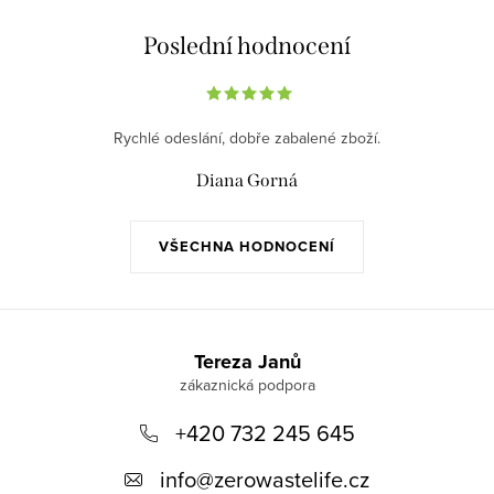
l
á
Poslední hodnocení
d
a
c
Rychlé odeslání, dobře zabalené zboží.
í
p
Diana Gorná
r
v
VŠECHNA HODNOCENÍ
k
y
v
Z
ý
á
Tereza Janů
p
p
i
+420 732 245 645
a
s
u
t
info
@
zerowastelife.cz