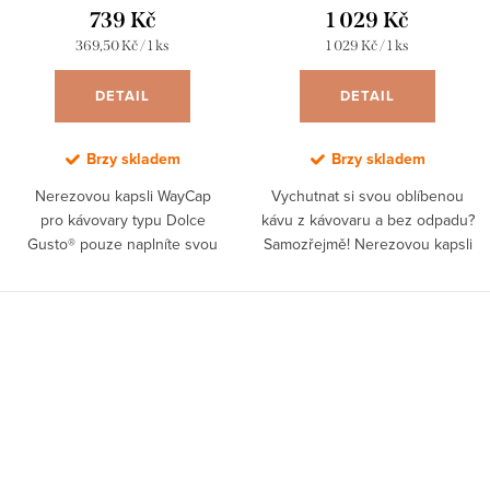
739 Kč
1 029 Kč
Měrná
Měrná
369,50 Kč / 1 ks
1 029 Kč / 1 ks
cena:
cena:
DETAIL
DETAIL
Brzy skladem
Brzy skladem
Nerezovou kapsli WayCap
Vychutnat si svou oblíbenou
pro kávovary typu Dolce
kávu z kávovaru a bez odpadu?
Gusto® pouze naplníte svou
Samozřejmě! Nerezovou kapsli
oblíbenou čerstvě namletou
WayCap pro kávovary typu
kávou a nezanecháte za sebou
Nespresso® pouze naplníte svou
žádný plastový odpad.
oblíbenou kávou a...