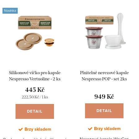
Nejdražší
V
n
Novinka
ý
Abecedně
í
p
p
i
r
s
o
p
d
r
u
Silikonové víčko pro kapsle
Plnitelné nerezové kapsle
o
k
Nespresso Vertuoline - 2 ks
Nespresso POP - set 2ks
d
445 Kč
t
u
949 Kč
Měrná
222,50 Kč / 1 ks
ů
cena:
k
DETAIL
DETAIL
t
ů
Brzy skladem
Brzy skladem