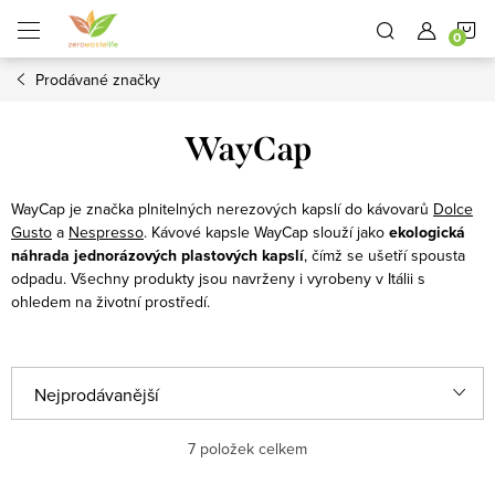
Přejít
N
na
obsah
Prodávané značky
K
WayCap
WayCap je značka plnitelných nerezových kapslí do kávovarů
Dolce
Gusto
a
Nespresso
. Kávové kapsle WayCap slouží jako
ekologická
náhrada jednorázových plastových kapslí
, čímž se ušetří spousta
odpadu. Všechny produkty jsou navrženy i vyrobeny v Itálii s
ohledem na životní prostředí.
Ř
Nejprodávanější
a
Nejlevnější
7
položek celkem
z
e