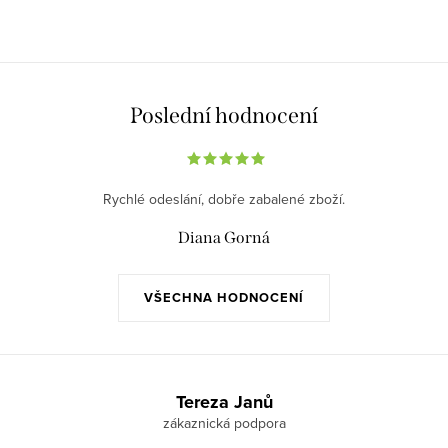
Poslední hodnocení
Rychlé odeslání, dobře zabalené zboží.
Diana Gorná
VŠECHNA HODNOCENÍ
Z
á
Tereza Janů
p