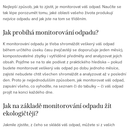
Nejlepší způsob, jak to zjistit, je monitorovat váš odpad. Naučíte se
tak lépe porozumět tomu, jaké oblasti vašeho života produkují
nejvíce odpadu and jak jste na tom se tříděním.
Jak probíhá monitorování odpadu?
K monitorování odpadu je třeba shromáždit veškerý váš odpad
během určitého úseku času (nejčastěji se doporučuje jeden měsíc),
kompostovatelné zbytky i vytříděné předměty and analyzovat jejich
obsah. Pojďme se na to ale podívat z praktického hlediska – pokud
budete monitorovat veškerý vás odpad po dobu jednoho měsíce,
zajisté nebudete chtít všechen shromáždit a analyzovat až v poslední
den. Proto je nejjednodušším způsobem, jak monitorovat váš odpad,
zapsání všeho, co vyhodíte, na seznam či do tabulky – či váš odpad
projít na konci každého dne.
Jak na základě monitorování odpadu žít
ekologičtěji?
Jakmile zjistíte, z čeho se skládá váš odpad, můžete si z vašich