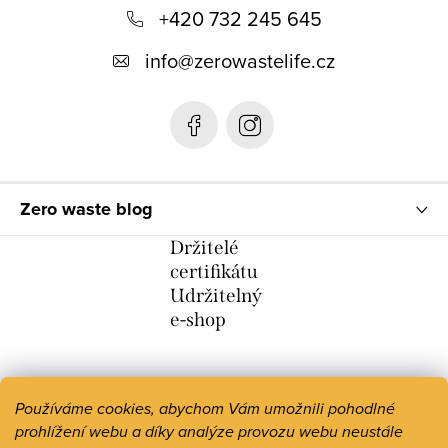
+420 732 245 645
a
t
info
@
zerowastelife.cz
í
Zero waste blog
Držitelé
certifikátu
Udržitelný
e-shop
Používáme cookies, abychom Vám umožnili pohodlné
prohlížení webu a díky analýze provozu webu neustále