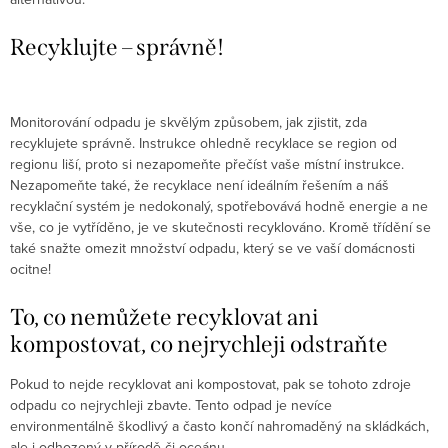
Recyklujte – správně!
Monitorování odpadu je skvělým způsobem, jak zjistit, zda
recyklujete správně. Instrukce ohledně recyklace se region od
regionu liší, proto si nezapomeňte přečíst vaše místní instrukce.
Nezapomeňte také, že recyklace není ideálním řešením a náš
recyklační systém je nedokonalý, spotřebovává hodně energie a ne
vše, co je vytříděno, je ve skutečnosti recyklováno. Kromě třídění se
také snažte omezit množství odpadu, který se ve vaší domácnosti
ocitne!
To, co nemůžete recyklovat ani
kompostovat, co nejrychleji odstraňte
Pokud to nejde recyklovat ani kompostovat, pak se tohoto zdroje
odpadu co nejrychleji zbavte. Tento odpad je nevíce
environmentálně škodlivý a často končí nahromaděný na skládkách,
ale i odhozený v přírodě či oceánu.