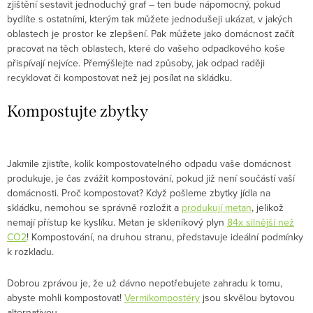
zjištění sestavit jednoduchý graf – ten bude nápomocný, pokud
bydlíte s ostatními, kterým tak můžete jednodušeji ukázat, v jakých
oblastech je prostor ke zlepšení. Pak můžete jako domácnost začít
pracovat na těch oblastech, které do vašeho odpadkového koše
přispívají nejvíce. Přemýšlejte nad způsoby, jak odpad raději
recyklovat či kompostovat než jej posílat na skládku.
Kompostujte zbytky
Jakmile zjistíte, kolik kompostovatelného odpadu vaše domácnost
produkuje, je čas zvážit kompostování, pokud již není součástí vaší
domácnosti. Proč kompostovat? Když pošleme zbytky jídla na
skládku, nemohou se správně rozložit a
produkují metan
, jelikož
nemají přístup ke kyslíku. Metan je skleníkový plyn
84x silnější než
CO2
! Kompostování, na druhou stranu, představuje ideální podmínky
k rozkladu.
Dobrou zprávou je, že už dávno nepotřebujete zahradu k tomu,
abyste mohli kompostovat!
Vermikompostéry
jsou skvělou bytovou
alternativou.