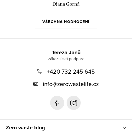
Diana Gorná
VŠECHNA HODNOCENÍ
Z
á
Tereza Janů
p
+420 732 245 645
a
t
info
@
zerowastelife.cz
í
Zero waste blog