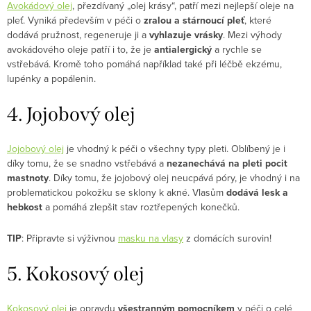
Avokádový olej
, přezdívaný „olej krásy“, patří mezi nejlepší oleje na
pleť. Vyniká především v péči o
zralou a stárnoucí pleť
, které
dodává pružnost, regeneruje ji a
vyhlazuje vrásky
. Mezi výhody
avokádového oleje patří i to, že je
antialergický
a rychle se
vstřebává. Kromě toho pomáhá například také při léčbě ekzému,
lupénky a popálenin.
4. Jojobový olej
Jojobový olej
je vhodný k péči o všechny typy pleti. Oblíbený je i
díky tomu, že se snadno vstřebává a
nezanechává na pleti pocit
mastnoty
. Díky tomu, že jojobový olej neucpává póry, je vhodný i na
problematickou pokožku se sklony k akné. Vlasům
dodává lesk a
hebkost
a pomáhá zlepšit stav roztřepených konečků.
TIP
: Připravte si výživnou
masku na vlasy
z domácích surovin!
5. Kokosový olej
Kokosový olej
je opravdu
všestranným pomocníkem
v péči o celé