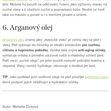
tělo. Můžete ho použít na odličování, holení, jako výživnou masku na
suché vlasy a k ošetření suché a popraskané kůže. Skvěle se hodí
také na masáže a poradí si i s menšími jizvami a striemi.
6. Arganový olej
Arganový olej
, známý jako „marocké zlato“ je cenný
olej na pleť i
vlasy. Pleť vyživuje do hloubky, je ideální především
pro suchou,
citlivou a šupinatou pokožku
. Vyniká také svými
anti-aging účinky
,
vyhlazuje vrásky a pomáhá udržovat svěží a mladistvý vzhled pleti.
Patří mezi „suché oleje“, po jeho použití nebude pokožka mastná a
ulepená. Vlasy rovněž hydratuje, obnovuje a dodává jim lesk.
TIP
: Jako podklad pod rostlinné oleje na pleť použijte
květovou vodu
,
která podpoří jejich zklidňující a hydratační účinky.
Autor: Markéta Žůrková