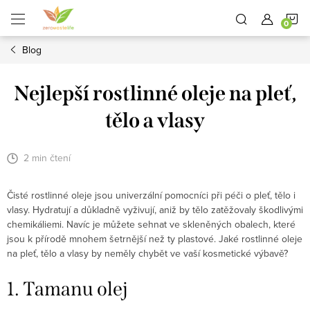
Přejít
N
na
obsah
Blog
K
Nejlepší rostlinné oleje na pleť,
tělo a vlasy
2 min čtení
Čisté rostlinné oleje jsou univerzální pomocníci při péči o pleť, tělo i
vlasy. Hydratují a důkladně vyživují, aniž by tělo zatěžovaly škodlivými
chemikáliemi. Navíc je můžete sehnat ve skleněných obalech, které
jsou k přírodě mnohem šetrnější než ty plastové. Jaké rostlinné oleje
na pleť, tělo a vlasy by neměly chybět ve vaší kosmetické výbavě?
1. Tamanu olej