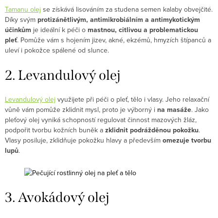
Tamanu olej
se získává lisováním za studena semen kalaby obvejčité.
Díky svým
protizánětlivým, antimikrobiálním a antimykotickým
účinkům
je ideální k péči o
mastnou, citlivou a problematickou
pleť
. Pomůže vám s hojením jizev, akné, ekzémů, hmyzích štípanců a
uleví i pokožce spálené od slunce.
2. Levandulový olej
Levandulový olej
využijete při péči o pleť, tělo i vlasy. Jeho relaxační
vůně vám pomůže zklidnit mysl, proto je výborný i
na masáže
. Jako
pleťový olej vyniká schopností regulovat činnost mazových žláz,
podpořit tvorbu kožních buněk a
zklidnit podrážděnou pokožku
.
Vlasy posiluje, zklidňuje pokožku hlavy a především
omezuje tvorbu
lupů
.
3. Avokádový olej