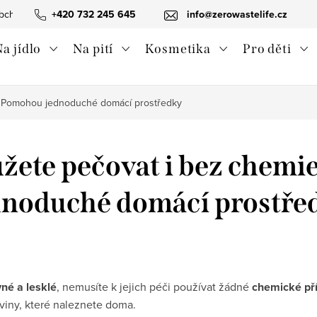
bchodní podmínky
+420 732 245 645
Ochrana osobních údajů
info@zerowastelife.cz
Odstoupení od 
a jídlo
Na pití
Kosmetika
Pro děti
. Pomohou jednoduché domácí prostředky
žete pečovat i bez chem
dnoduché domácí prostře
né a lesklé
, nemusíte k jejich péči používat žádné
chemické př
viny, které naleznete doma.