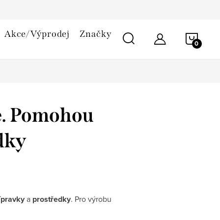
smlouvy
Reklamační řád
Cookies
Akce/Výprodej
Značky
NÁKU
KOŠÍ
ie. Pomohou
dky
ípravky
a
prostředky
. Pro výrobu