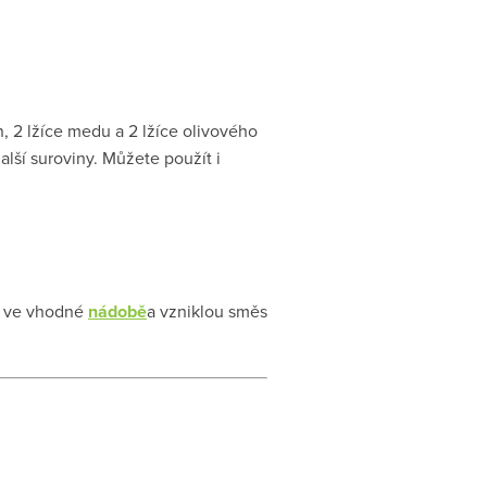
án, 2 lžíce medu a 2 lžíce olivového
lší suroviny. Můžete použít i
te ve vhodné
nádobě
a vzniklou směs