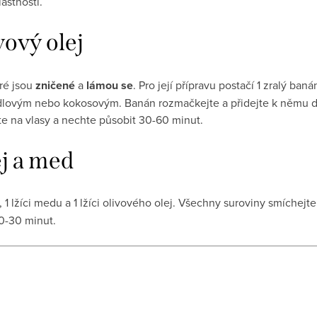
astnosti.
vový olej
eré jsou
zničené
a
lámou se
. Pro její přípravu postačí 1 zralý ban
dlovým nebo kokosovým. Banán rozmačkejte a přidejte k němu da
e na vlasy a nechte působit 30-60 minut.
ej a med
 1 lžíci medu a 1 lžíci olivového olej. Všechny suroviny smíchej
0-30 minut.