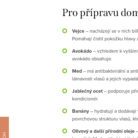
Pro přípravu dom
Vejce
– nacházejí se v nich bíl
Pomáhají čistit pokožku hlavy a
Avokádo
– vzhledem k vyššímu 
avokádo obsahuje.
Med
– má antibakteriální a ant
lámavosti vlasů a jejich vypadá
Jablečný ocet
– podporuje přir
kondicionér.
Banány
– hydratují a dodávají 
povrchovou strukturu vlasů, kte
Olivový a další přírodní oleje
–