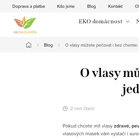
Přejít
Doprava a platba
Kdo jsme
Blog
Kontakt
O
na
obsah
EKO domácnost
N
Blog
O vlasy můžete pečovat i bez chemie
Domů
O vlasy mů
je
2 min čtení
Pokud chcete mít vlasy
zdravé, pev
vlasových masek vám vystačí i suro