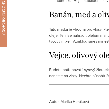
konečků. Mají antibakteriální vl
Banán, med a oli
Tato maska je vhodná pro vlasy, kt
oleje. Ten lze nahradit olejem man
tyčový mixér. Vzniklou směs nanest
Vejce, olivový ol
Budete potřebovat 1 syrový žloutek,
naneste na vlasy. Nechte působit 2
Autor: Marika Horáková