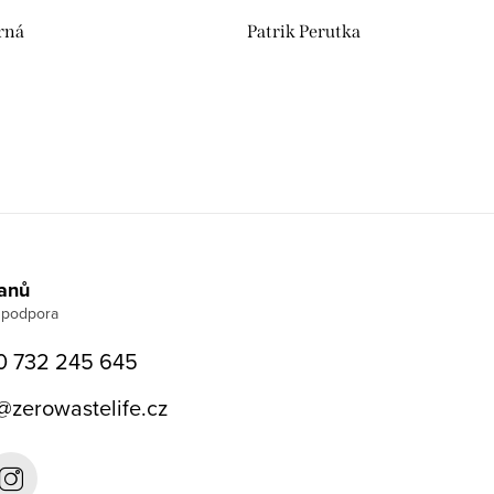
rná
Patrik Perutka
Janů
0 732 245 645
@
zerowastelife.cz