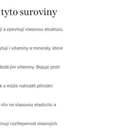
 tyto suroviny
jí a zpevňují vlasovou strukturu.
jí i vitamíny a minerály, které
dodá jim vitamíny. Bojuje proti
sk a může nahradit přírodní
 vliv na vlasovou elasticitu a
iminují roztřepenost vlasových