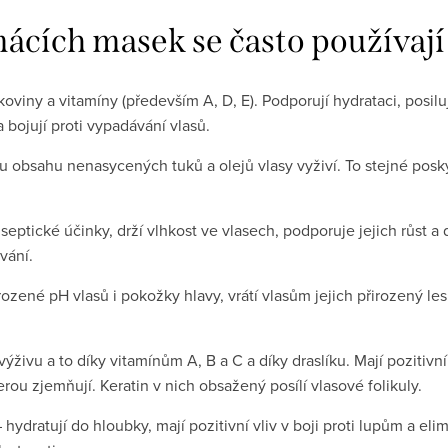
ácích masek se často používají
koviny a vitamíny (především A, D, E). Podporují hydrataci, posilu
 bojují proti vypadávání vlasů.
obsahu nenasycených tuků a olejů vlasy vyživí. To stejné poskytu
iseptické účinky, drží vlhkost ve vlasech, podporuje jejich růst a 
vání.
ozené pH vlasů i pokožky hlavy, vrátí vlasům jejich přirozený le
výživu a to díky vitamínům A, B a C a díky draslíku. Mají pozitivní
rou zjemňují. Keratin v nich obsažený posílí vlasové folikuly.
 hydratují do hloubky, mají pozitivní vliv v boji proti lupům a el