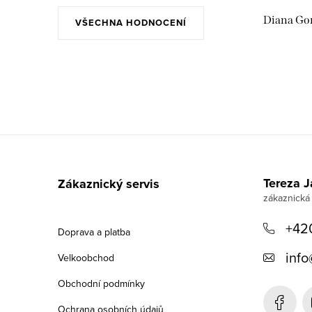
Diana Go
VŠECHNA HODNOCENÍ
Z
á
Tereza 
Zákaznický servis
p
a
+42
Doprava a platba
t
info
Velkoobchod
í
Obchodní podmínky
Ochrana osobních údajů