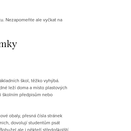
itu. Nezapomeňte ale vyčkat na
ámky
ákladních škol, těžko vyhýbá.
zdné leží doma a místo plastových
li školním předpisům nebo
ové obaly, přesná čísla stránek
 nich, dovolují studentům psát
hužel ale i někteří středoškolští