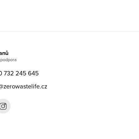
Janů
0 732 245 645
@
zerowastelife.cz