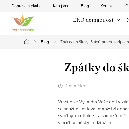
Přejít
Doprava a platba
Kdo jsme
Blog
Kontakt
O
na
obsah
EKO domácnost
N
Blog
Zpátky do školy: 5 tipů pro bezodpado
Domů
Zpátky do šk
4 min čtení
Vracíte se Vy, nebo Vaše děti v zář
se snažíte limitovat množství odpadu
svačiny, učebnice… a samozřejmě 
vkročit v loňských džínách.