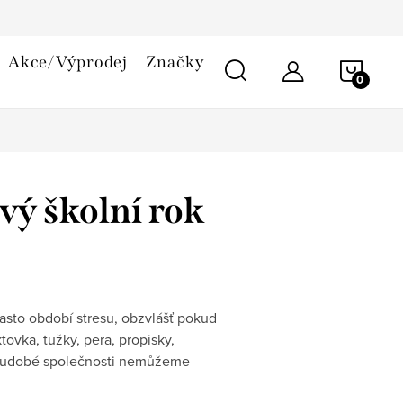
smlouvy
Reklamační řád
Cookies
Akce/Výprodej
Značky
NÁKU
KOŠÍ
vý školní rok
často období stresu, obzvlášť pokud
tovka, tužky, pera, propisky,
 soudobé společnosti nemůžeme