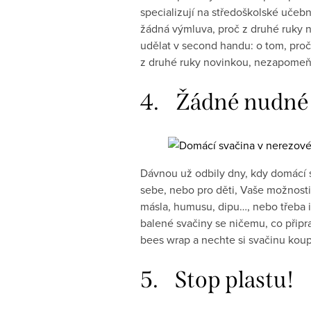
specializují na středoškolské učebn
žádná výmluva, proč z druhé ruky 
udělat v second handu: o tom, pro
z druhé ruky novinkou, nezapomeňt
4. Žádné nudné 
Dávnou už odbily dny, kdy domácí s
sebe, nebo pro děti, Vaše možnos
másla, humusu, dipu…, nebo třeba 
balené svačiny se ničemu, co připr
bees wrap a nechte si svačinu koup
5. Stop plastu!