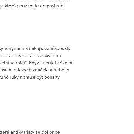
ty, které používejte do poslední
to synonymem k nakupování spousty
ta stará byla stále ve skvělém
kolního roku“. Když kupujete školní
epších, etických značek, a nebo je
ruhé ruky nemusí být použity
teré antikvariáty se dokonce