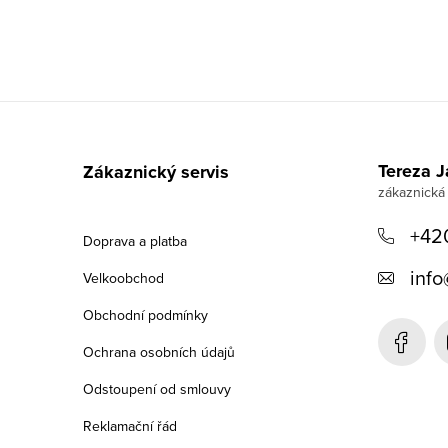
Z
á
Tereza 
Zákaznický servis
p
a
+42
Doprava a platba
t
info
Velkoobchod
í
Obchodní podmínky
Ochrana osobních údajů
Odstoupení od smlouvy
Reklamační řád