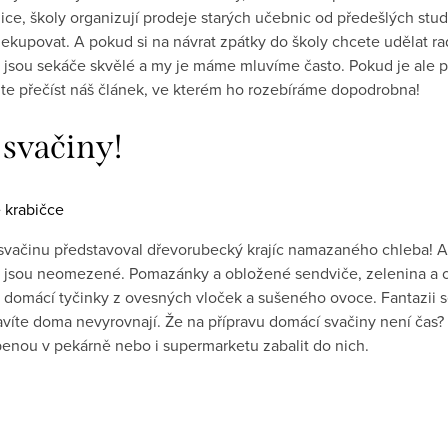
ice, školy organizují prodeje starých učebnic od předešlých stu
nekupovat. A pokud si na návrat zpátky do školy chcete udělat 
č jsou sekáče skvělé a my je máme mluvíme často. Pokud je ale 
e přečíst náš článek, ve kterém ho rozebíráme dopodrobna!
svačiny!
vačinu představoval dřevorubecký krajíc namazaného chleba! Ač 
ti jsou neomezené. Pomazánky a obložené sendviče, zelenina a
i domácí tyčinky z ovesných vloček a sušeného ovoce. Fantazii
avíte doma nevyrovnají. Že na přípravu domácí svačiny není ča
enou v pekárně nebo i supermarketu zabalit do nich.