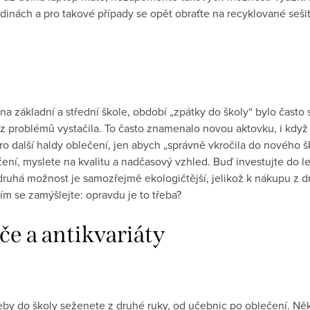
odinách a pro takové případy se opět obraťte na recyklované seši
a základní a střední škole, období „zpátky do školy“ bylo čas
z problémů vystačila. To často znamenalo novou aktovku, i když 
o další haldy oblečení, jen abych „správně vkročila do nového š
ení, myslete na kvalitu a nadčasový vzhled. Buď investujte do l
druhá možnost je samozřejmě ekologičtější, jelikož k nákupu z d
ím se zamýšlejte: opravdu je to třeba?
če a antikvariáty
by do školy seženete z druhé ruky, od učebnic po oblečení. Něk