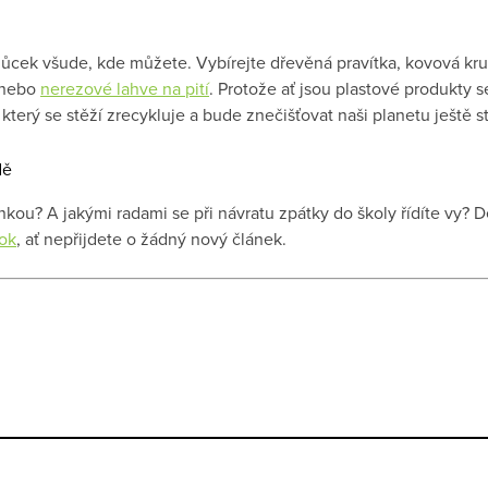
ůcek všude, kde můžete. Vybírejte dřevěná pravítka, kovová kru
 nebo
nerezové lahve na pití
. Protože ať jsou plastové produkty s
erý se stěží zrecykluje a bude znečišťovat naši planetu ještě st
inkou? A jakými radami se při návratu zpátky do školy řídíte vy?
ok
, ať nepřijdete o žádný nový článek.