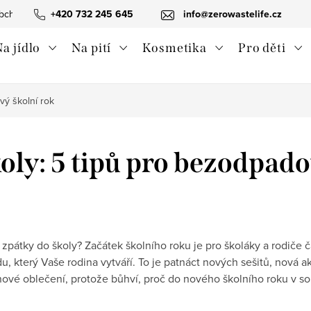
bchodní podmínky
+420 732 245 645
Ochrana osobních údajů
info@zerowastelife.cz
Odstoupení od 
a jídlo
Na pití
Kosmetika
Pro děti
vý školní rok
oly: 5 tipů pro bezodpado
í zpátky do školy? Začátek školního roku je pro školáky a rodiče 
, který Vaše rodina vytváří. To je patnáct nových sešitů, nová ak
nové oblečení, protože bůhví, proč do nového školního roku v