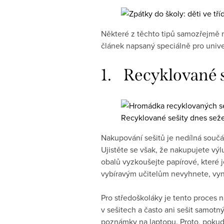
Některé z těchto tipů samozřejmě 
článek napsaný speciálně pro univer
1. Recyklované 
Recyklované sešity dnes seže
Nakupování sešitů je nedílná součá
Ujistěte se však, že nakupujete vý
obalů vyzkoušejte papírové, které
vybíravým učitelům nevyhnete, vyn
Pro středoškoláky je tento proces 
v sešitech a často ani sešit samotn
poznámky na laptopu. Proto, pokud