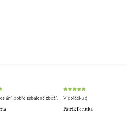
eslání, dobře zabalené zboží.
V pořádku :)
rná
Patrik Perutka