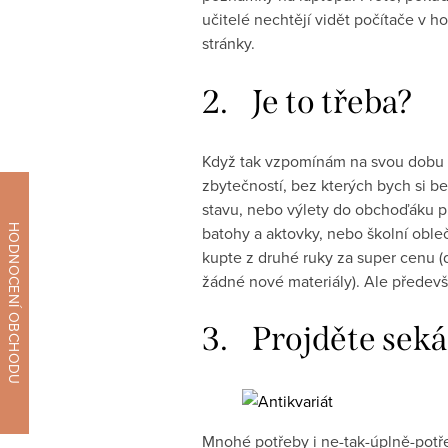
učitelé nechtějí vidět počítače v h
stránky.
2. Je to třeba?
Když tak vzpomínám na svou dobu n
zbytečností, bez kterých bych si be
stavu, nebo výlety do obchoďáku pr
batohy a aktovky, nebo školní obleč
kupte z druhé ruky za super cenu (
žádné nové materiály). Ale předevš
3. Projděte seká
Mnohé potřeby i ne-tak-úplně-potře