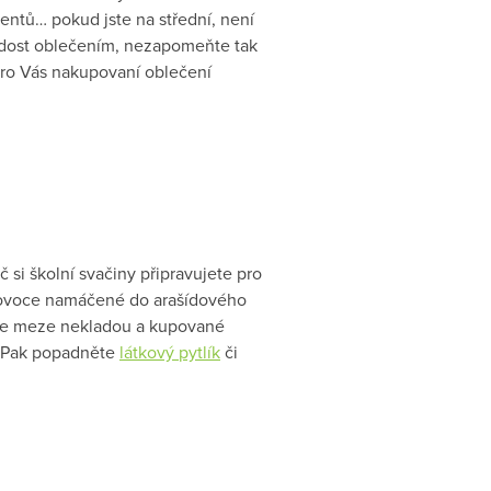
dentů… pokud jste na střední, není
radost oblečením, nezapomeňte tak
pro Vás nakupovaní oblečení
si školní svačiny připravujete pro
 ovoce namáčené do arašídového
 se meze nekladou a kupované
s? Pak popadněte
látkový pytlík
či