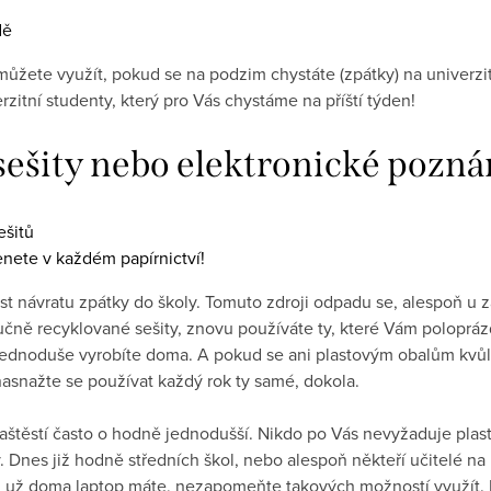
můžete využít, pokud se na podzim chystáte (zpátky) na univerz
zitní studenty, který pro Vás chystáme na příští týden!
sešity nebo elektronické pozn
nete v každém papírnictví!
st návratu zpátky do školy. Tomuto zdroji odpadu se, alespoň u z
lučně recyklované sešity, znovu používáte ty, které Vám poloprá
 jednoduše vyrobíte doma. A pokud se ani plastovým obalům kvů
asnažte se používat každý rok ty samé, dokola.
naštěstí často o hodně jednodušší. Nikdo po Vás nevyžaduje plast
ý. Dnes již hodně středních škol, nebo alespoň někteří učitelé na
 už doma laptop máte, nezapomeňte takových možností využít. Bo