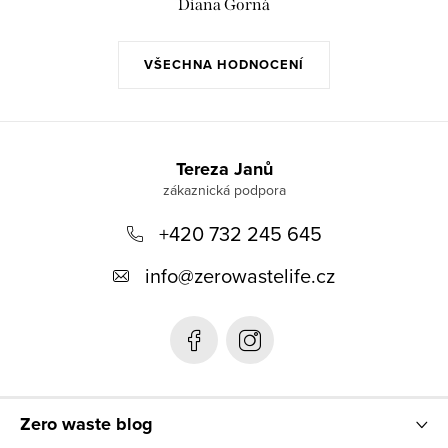
Diana Gorná
VŠECHNA HODNOCENÍ
Z
á
Tereza Janů
p
+420 732 245 645
a
t
info
@
zerowastelife.cz
í
Zero waste blog