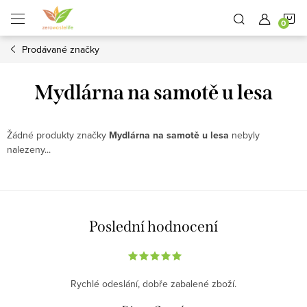
Přejít
N
na
obsah
Prodávané značky
K
Mydlárna na samotě u lesa
Žádné produkty značky
Mydlárna na samotě u lesa
nebyly
nalezeny...
Poslední hodnocení
Rychlé odeslání, dobře zabalené zboží.