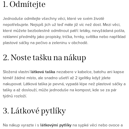
1. Odmítejte
Jednoduše odmítejte všechny věci, které ve svém životě
nepotřebujete. Nejspíš jich už teď máte již víc než dost. Mezi věci,
které můžete bezbolestně odmítnout patří: letáky, nevyžádaná pošta,
reklamní předměty jako propisky, trička, hrnky, svítítka nebo například
plastové sáčky na pečivo a zeleninu v obchodě.
2. Noste tašku na nákup
Složená vlastní
látková taška
nezabere v kabelce, batohu ani kapse
téměř žádné místo, ale snadno ušetří až 2 igelitky když jdete
nakupovat. Látková taška je pevná, vypadá lépe než plastové sáčky a
tašky a až doslouží, může jednoduše na kompost, kde se za pár
týdnů rozloží.
3. Látkové pytlíky
Na nákup vyrazte i s
látkovými pytlíky
na sypké věci nebo ovoce a