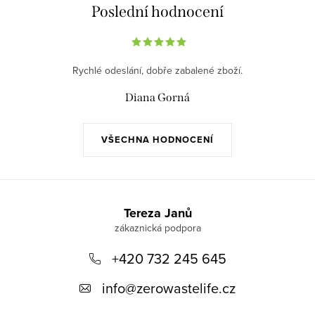
Poslední hodnocení
Rychlé odeslání, dobře zabalené zboží.
Diana Gorná
VŠECHNA HODNOCENÍ
Z
á
Tereza Janů
p
+420 732 245 645
a
t
info
@
zerowastelife.cz
í