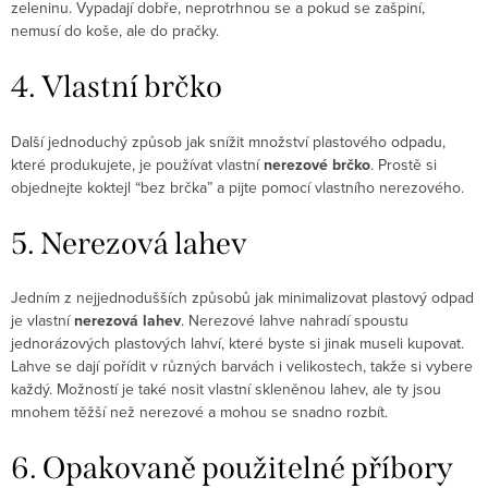
zeleninu. Vypadají dobře, neprotrhnou se a pokud se zašpiní,
nemusí do koše, ale do pračky.
4. Vlastní brčko
Další jednoduchý způsob jak snížit množství plastového odpadu,
které produkujete, je používat vlastní
nerezové brčko
. Prostě si
objednejte koktejl “bez brčka” a pijte pomocí vlastního nerezového.
5. Nerezová lahev
Jedním z nejjednodušších způsobů jak minimalizovat plastový odpad
je vlastní
nerezová lahev
. Nerezové lahve nahradí spoustu
jednorázových plastových lahví, které byste si jinak museli kupovat.
Lahve se dají pořídit v různých barvách i velikostech, takže si vybere
každý. Možností je také nosit vlastní skleněnou lahev, ale ty jsou
mnohem těžší než nerezové a mohou se snadno rozbít.
6. Opakovaně použitelné příbory