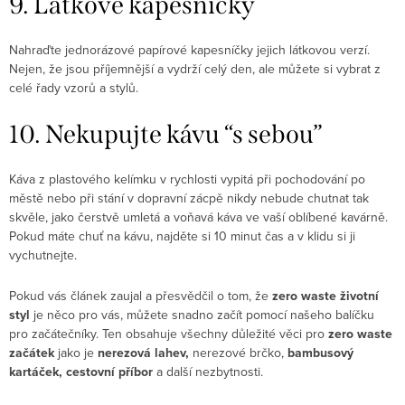
9. Látkové kapesníčky
Nahraďte jednorázové papírové kapesníčky jejich látkovou verzí.
Nejen, že jsou příjemnější a vydrží celý den, ale můžete si vybrat z
celé řady vzorů a stylů.
10. Nekupujte kávu “s sebou”
Káva z plastového kelímku v rychlosti vypitá při pochodování po
městě nebo při stání v dopravní zácpě nikdy nebude chutnat tak
skvěle, jako čerstvě umletá a voňavá káva ve vaší oblíbené kavárně.
Pokud máte chuť na kávu, najděte si 10 minut čas a v klidu si ji
vychutnejte.
Pokud vás článek zaujal a přesvědčil o tom, že
zero waste životní
styl
je něco pro vás, můžete snadno začít pomocí našeho balíčku
pro začátečníky. Ten obsahuje všechny důležité věci pro
zero waste
začátek
jako je
nerezová lahev,
nerezové brčko,
bambusový
kartáček, cestovní příbor
a další nezbytnosti.