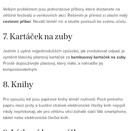
Velkým problémem jsou jednorázové příbory, které dostanete na
většině festivalů a venkovních akcí. Řešením je přinést si vlastní malý
cestovní příbor
. Neváží téměř nic a skvěle poslouží ke svému účelu.
7. Kartáček na zuby
Jedním z uplně nejjednodušších způsobů, jak zredukovat odpad, je
vyměnit klasický plastový kartáček za
bambusový kartáček na zuby
.
Prostě dopoužívejte plastový, který máte, a nahraďte jej
kompostovatelným.
8. Knihy
Pro spoustu lidí jsou papírové knihy téměř nutností. Pocit jemného
papíru mezi prsty a šustění stránek elektronické čtečky knih nejspíš
nikdy nepřekonají, ale pro většinu věcí bohatě stačí Váš smartphone,
tablet nebo elektronická čtečka knih.