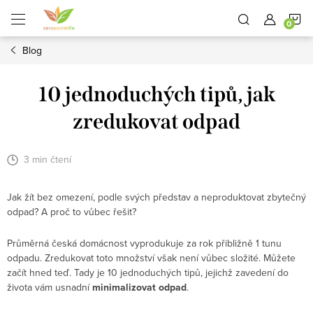
Přejít
N
na
obsah
Blog
K
10 jednoduchých tipů, jak
zredukovat odpad
3 min čtení
Jak žít bez omezení, podle svých představ a neproduktovat zbytečný
odpad? A proč to vůbec řešit?
Průměrná česká domácnost vyprodukuje za rok přibližně 1 tunu
odpadu. Zredukovat toto množství však není vůbec složité. Můžete
začít hned teď. Tady je 10 jednoduchých tipů, jejichž zavedení do
života vám usnadní
minimalizovat odpad
.