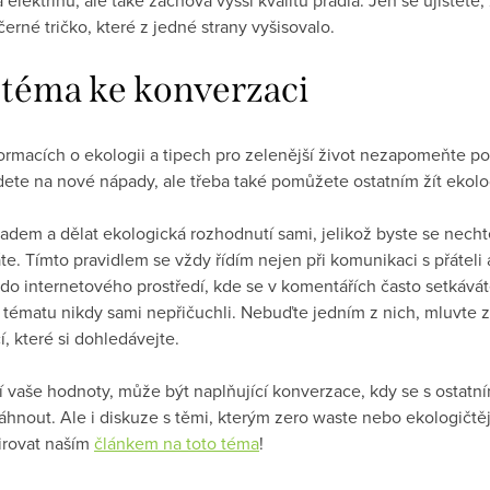
erné tričko, které z jedné strany vyšisovalo.
 téma ke konverzaci
ormacích o ekologii a tipech pro zelenější život nezapomeňte pod
dete na nové nápady, ale třeba také pomůžete ostatním žít ekolog
adem a dělat ekologická rozhodnutí sami, jelikož byste se nechtěl
e. Tímto pravidlem se vždy řídím nejen při komunikaci s přáteli a
it do internetového prostředí, kde se v komentářích často setkávát
 tématu nikdy sami nepřičuchli. Nebuďte jedním z nich, mluvte z
, které si dohledávejte.
ílejí vaše hodnoty, může být naplňující konverzace, kdy se s osta
nout. Ale i diskuze s těmi, kterým zero waste nebo ekologičtější
pirovat naším
článkem na toto téma
!