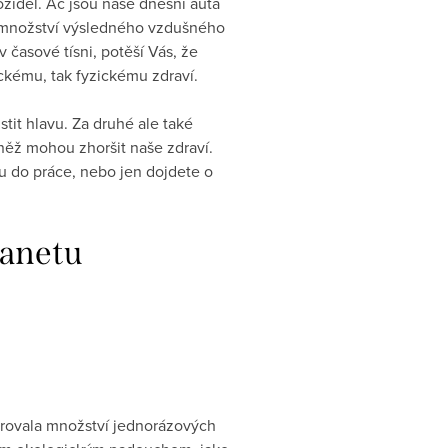
zidel. Ač jsou naše dnešní auta
e i množství výsledného vzdušného
 časové tísni, potěší Vás, že
ickému, tak fyzickému zdraví.
stit hlavu. Za druhé ale také
něž mohou zhoršit naše zdraví.
ku do práce, nebo jen dojdete o
lanetu
norovala množství jednorázových