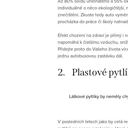
Až 80% oxidu uhelnatého a 55% oxi
individuálně o něco ekologičtější, 
znečištění. Zkuste tedy auto vyměni
procházka do práce či školy nahradí
Efekt chození na zdraví je přímý i 
napomáhá k čistšímu vzduchu, sníže
Přidejte proto do Vašeho života víc
jednu autobusovou zastávku dál.
2. Plastové pytlí
Látkové pytlíky by neměly ch
V posledních letech jako by celá r