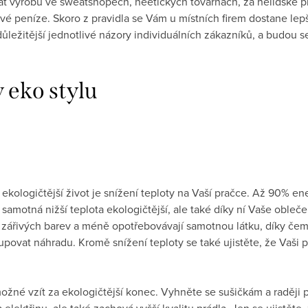
t výrobu ve sweatshopech, neetických továrnách, za nelidské pla
vé peníze. Skoro z pravidla se Vám u místních firem dostane lep
důležitější jednotlivé názory individuálních zákazníků, a budou s
 eko stylu
kologičtější život je snížení teploty na Vaší pračce. Až 90% en
 samotná nižší teplota ekologičtější, ale také díky ní Vaše obleč
 zářivých barev a méně opotřebovávají samotnou látku, díky če
povat náhradu. Kromě snížení teploty se také ujistěte, že Vaši p
 možné vzít za ekologičtější konec. Vyhněte se sušičkám a raději
elektřinu, ale také zachová vyšší kvalitu prádla. Jen se ujistěte