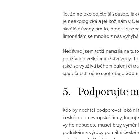
To, že nejekologičtější způsob, jak
je neekologická a jelikož nám v Čes
skvělé důvody pro to, proč si s se
limonádám se mnoho z nás vyhýbá 
Nedávno jsem totiž narazila na tut
používáno velké množství vody. Ta
také se využívá během balení či tra
společnost ročně spotřebuje 300 mil
5. Podporujte ma
Kdo by nechtěl podporovat lokální 
české, nebo evropské firmy, kupujet
vy ho nebudete muset brzy vyměnit
podnikání a výroby pomáhá české ek