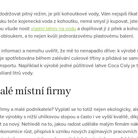
 dodržovat pitný režim, je pití kohoutkové vody, Vám nejspíš říka
ku teče kojenecká voda z kohoutku, nemá smysl ji kupovat, jste ji
bou všude nosit
vlastní lahev na vodu
a doplňovat ji z pítek a koh
obloukem, a to nejen kvůli jednorázovému plastovému balení.
o informaci a nemohu uvěřit, že mě to nenapadlo dříve: k výrobě
 je spotřebována během zalévání cukrové třtiny a přidává se sa
nsportu. Například k výrobě jedné půllitrové lahve Coca Coly je t
iard litrů vody.
lé místní firmy
firmy a malé podnikatele? Vyplatí se to totiž nejen ekologicky,
e výrobky s nižší uhlíkovou stopou a často i ve vyšší kvalitě, dí
 za nový. Nehledě na to, jakou radost uděláte malým firmám ná
onomice růst, přispívá k vzniku nových zajímavých pracovních po