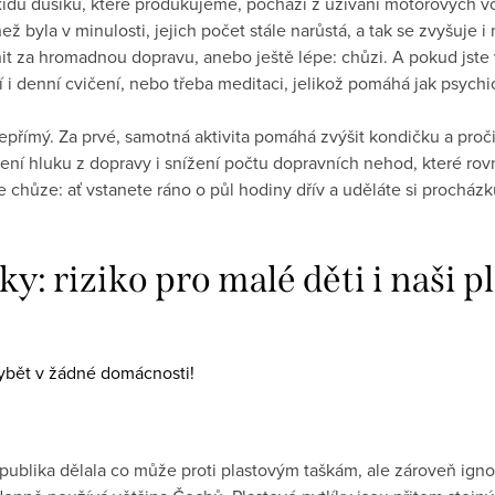
du dusíku, které produkujeme, pochází z užívání motorových vo
než byla v minulosti, jejich počet stále narůstá, a tak se zvyšuj
t za hromadnou dopravu, anebo ještě lépe: chůzi. A pokud jste v
 i denní cvičení, nebo třeba meditaci, jelikož pomáhá jak psych
nepřímý. Za prvé, samotná aktivita pomáhá zvýšit kondičku a proči
ní hluku z dopravy i snížení počtu dopravních nehod, které rov
e chůze: ať vstanete ráno o půl hodiny dřív a uděláte si procház
ky: riziko pro malé děti i naši p
ybět v žádné domácnosti!
epublika dělala co může proti plastovým taškám, ale zároveň ig