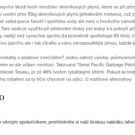
jvíce škodí kvůli množství skleníkových plynů, které se při jeho
uvolní přes 15kg skleníkových plynů (především metanu), což je
ě velká porce fazolí! I spotřeba vody ale není u hovězího zanedb
 Tato voda je využita při pěstování stravy pro krávy a k pokrytí 
, raději než vynechat sprchu (ta průměrně spotřebuje 65 litrů), či
ivu (sprchu ale i tak zkraťte a vanu nenapouštějte plnou, každá k
rodukty a plastové znečistění? Jednu odnož výroby: průmyslové 
rém se ale vůbec nemluví. Takzvaná “Great Pacific Garbage Patc
likosti Texasu, je ze 46% tvořen rybářskými sítěmi. Pokud se tedy
rybaření za ty říční chycené na udici, či rostlinné alternativy.
o
 věrným společníkem, prohlédněte si naší širokou nabídku lahví