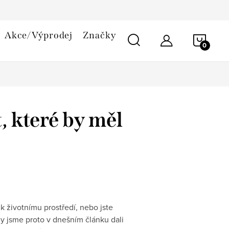
smlouvy
Reklamační řád
Cookies
Akce/Výprodej
Značky
NÁKU
KOŠÍ
, které by měl
 k životnímu prostředí, nebo jste
y jsme proto v dnešním článku dali