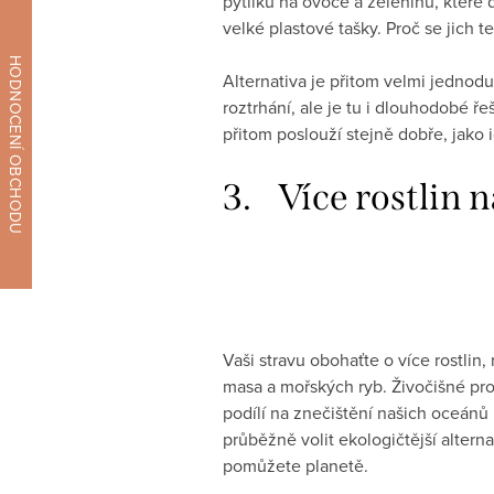
pytlíků na ovoce a zeleninu, které
velké plastové tašky. Proč se jic
Alternativa je přitom velmi jednodu
roztrhání, ale je tu i dlouhodobé ře
přitom poslouží stejně dobře, jako i
3. Více rostlin na
Vaši stravu obohaťte o více rostli
masa a mořských ryb. Živočišné prod
podílí na znečištění našich oceánů
průběžně volit ekologičtější altern
pomůžete planetě.