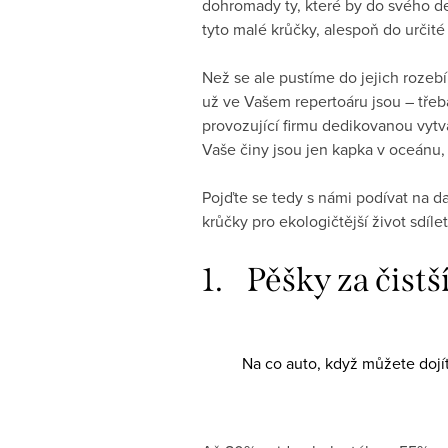
dohromady ty, které by do svého den
tyto malé krůčky, alespoň do určité 
Než se ale pustíme do jejich rozebí
už ve Vašem repertoáru jsou – třeb
provozující firmu dedikovanou vytvá
Vaše činy jsou jen kapka v oceánu, 
Pojďte se tedy s námi podívat na 
krůčky pro ekologičtější život sdíle
1. Pěšky za čistš
Na co auto, když můžete dojí