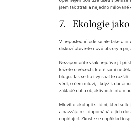
jsem tak ztratila nejedno milované č
7. Ekologie jako
V neposlední řadě se ale také o inf
diskuzí otevřete nové obzory a přij
Nezapomeňte však nejdříve jít příkl
kážete o věcech, které sami nedělát
blogu. Tak se ho i vy snažte rozšíř
vědí, o čem mluví, i když k danému
základě dat a objektivních informací
Mluvit o ekologii s lidmi, kteří sd
a navzájem si dopomáháte jich dosáh
naplňující. Zkuste se například ins