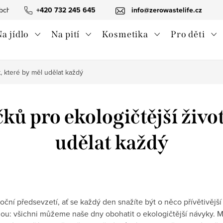
bchodní podmínky
+420 732 245 645
Ochrana osobních údajů
info@zerowastelife.cz
Odstoupení od 
a jídlo
Na pití
Kosmetika
Pro děti
t, které by měl udělat každý
ků pro ekologičtější život
udělat každý
oční předsevzetí, ať se každý den snažíte být o něco přívětivější
dou: všichni můžeme naše dny obohatit o ekologičtější návyky. M