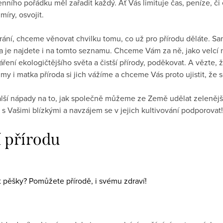
ního pořádku měl zařadit každý. Ať Vás limituje čas, peníze, či 
míry, osvojit.
rání, chceme věnovat chvilku tomu, co už pro přírodu děláte. Sam
a je najdete i na tomto seznamu. Chceme Vám za ně, jako velcí n
ření ekologičtějšího světa a čistší přírody, poděkovat. A vězte, 
my i matka příroda si jich vážíme a chceme Vás proto ujistit, že
další nápady na to, jak společně můžeme ze Země udělat zeleněj
t s Vašimi blízkými a navzájem se v jejich kultivování podporovat!
í přírodu
t pěšky? Pomůžete přírodě, i svému zdraví!