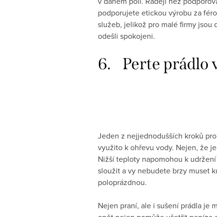
v daném poli. Raději než podporova
podporujete etickou výrobu za féro
služeb, jelikož pro malé firmy jsou 
odešli spokojeni.
6. Perte prádlo v
Jeden z nejjednodušších kroků pro e
využito k ohřevu vody. Nejen, že je
Nižší teploty napomohou k udržení
sloužit a vy nebudete brzy muset ku
poloprázdnou.
Nejen praní, ale i sušení prádla je
opět nejen pomůže ušetřit peníze a 