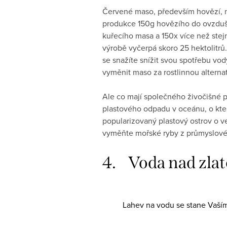
Červené maso, především hovězí, ne
produkce 150g hovězího do ovzduší 
kuřecího masa a 150x více než stejn
výrobě vyčerpá skoro 25 hektolitrů.
se snažíte snížit svou spotřebu vody
vyměnit maso za rostlinnou alternat
Ale co mají společného živočišné p
plastového odpadu v oceánu, o kte
popularizovaný plastový ostrov o ve
vyměňte mořské ryby z průmyslového 
4. Voda nad zlat
Lahev na vodu se stane Vaším