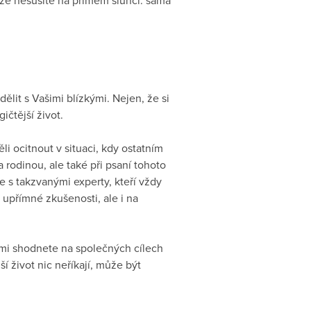
ělit s Vašimi blízkými. Nejen, že si
ičtější život.
i ocitnout v situaci, kdy ostatním
 rodinou, ale také při psaní tohoto
e s takzvanými experty, kteří vždy
 upřímné zkušenosti, ale i na
tními shodnete na společných cílech
 život nic neříkají, může být