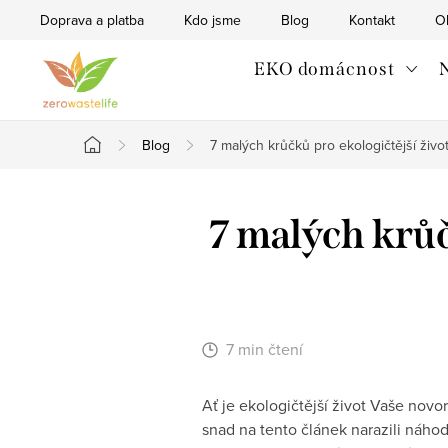
Přejít
Doprava a platba
Kdo jsme
Blog
Kontakt
O
na
obsah
EKO domácnost
N
Blog
7 malých krůčků pro ekologičtější živo
Domů
7 malých krůč
7 min čtení
Ať je ekologičtější život Vaše novor
snad na tento článek narazili náho