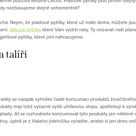
 denně používá většina Čechů. Plastové pytlíky jsou přitom ste
h tedy nezbavujeme stejně vehementně?
chá. Nejen, že plastové pytlíky, které už máte doma, můžete pou
šení:
látkové pytlíky
, které Vám vydrží roky. Ty nezavalí naši pl
gelitové pytlíky, které jimi nahrazujeme.
 talíři
n, raději se naopak vyhněte časté konzumaci produktů živočišn
ukty mají totiž výrazně vyšší uhlíkovou stopu, spotřebují k výro
 plasty. Ať se rozhodnete konzumovat tyto produkty jen některé 
ativy, úplně je z Vašeho jídelníčku vyřadíte, anebo si jen dnes ve