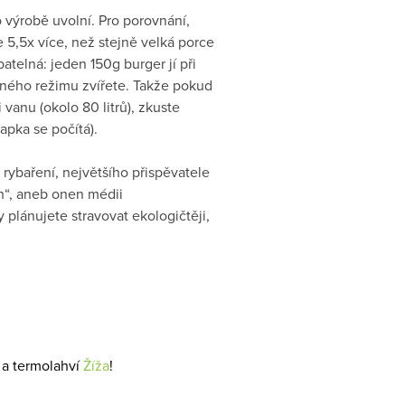
 výrobě uvolní. Pro porovnání,
 5,5x více, než stejně velká porce
atelná: jeden 150g burger jí při
pitného režimu zvířete. Takže pokud
 vanu (okolo 80 litrů), zkuste
apka se počítá).
rybaření, největšího přispěvatele
h“, aneb onen médii
 plánujete stravovat ekologičtěji,
 a termolahví
Žíža
!