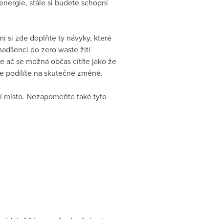
energie, stále si budete schopni
i si zde doplňte ty návyky, které
adšenci do zero waste žití
že ač se možná občas cítíte jako že
 se podílíte na skutečné změně.
ší místo. Nezapomeňte také tyto