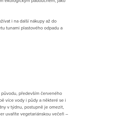
jným ekologickým padouchem, jako
žívat i na další nákupy až do
anetu tunami plastového odpadu a
ého původu, především červeného
bě více vody i půdy a některé se i
dny v týdnu, postupně je omezit,
čer uvaříte vegetariánskou večeři –