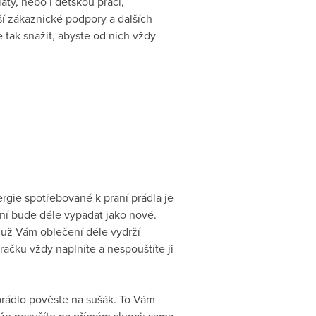
ty, nebo i dětskou práci,
ší zákaznické podpory a dalších
e tak snažit, abyste od nich vždy
ergie spotřebované k praní prádla je
ení bude déle vypadat jako nové.
muž Vám oblečení déle vydrží
račku vždy naplníte a nespouštíte ji
 prádlo pověste na sušák. To Vám
, že nesušíte na přímém slunci: sama