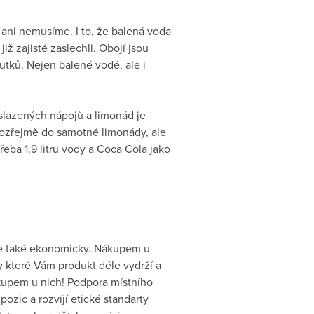
t ani nemusíme. I to, že balená voda
ž zajisté zaslechli. Obojí jsou
outků. Nejen balené vodě, ale i
 slazených nápojů a limonád je
mozřejmě do samotné limonády, ale
řeba 1.9 litru vody a Coca Cola jako
 ale také ekonomicky. Nákupem u
ky které Vám produkt déle vydrží a
kupem u nich! Podpora místního
zic a rozvíjí etické standarty