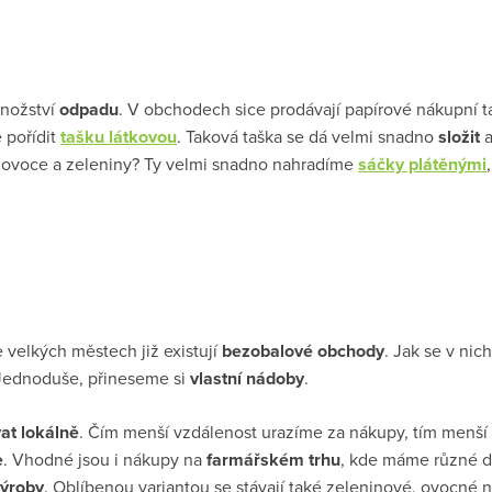
nožství
odpadu
. V obchodech sice prodávají papírové nákupní t
e pořídit
tašku látkovou
. Taková taška se dá velmi snadno
složit
a
o ovoce a zeleniny? Ty velmi snadno nahradíme
sáčky plátěnými
e velkých městech již existují
bezobalové obchody
. Jak se v nic
 Jednoduše, přineseme si
vlastní nádoby
.
at lokálně
. Čím menší vzdálenost urazíme za nákupy, tím menší
e
. Vhodné jsou i nákupy na
farmářském trhu
, kde máme různé d
výroby
. Oblíbenou variantou se stávají také zeleninové, ovocn