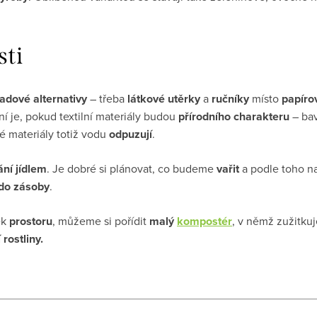
sti
dové alternativy
– třeba
látkové utěrky
a
ručníky
místo
papíro
ní je, pokud textilní materiály budou
přírodního charakteru
– bav
é materiály totiž vodu
odpuzují
.
ání jídlem
. Je dobré si plánovat, co budeme
vařit
a podle toho n
do zásoby
.
ek
prostoru
, můžeme si pořídit
malý
kompostér
, v němž zužitk
rostliny.