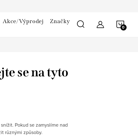
smlouvy
Reklamační řád
Cookies
Akce/Výprodej
Značky
NÁKU
KOŠÍ
te se na tyto
snížit. Pokud se zamyslíme nad
it různými způsoby.