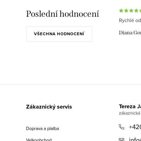
Poslední hodnocení
Rychlé od
Diana Go
VŠECHNA HODNOCENÍ
Z
á
Tereza 
Zákaznický servis
p
a
+42
Doprava a platba
t
info
Velkoobchod