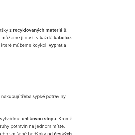
ašky z
recyklovaných materiálů
,
 můžeme ji nosit v každé
kabelce
.
, které můžeme kdykoli
vyprat
a
h nakupují třeba sypké potraviny
 vytváříme
uhlíkovou stopu
. Kromě
ruhy potravin na jednom místě.
é nebo smíšené bedýnky od
českých