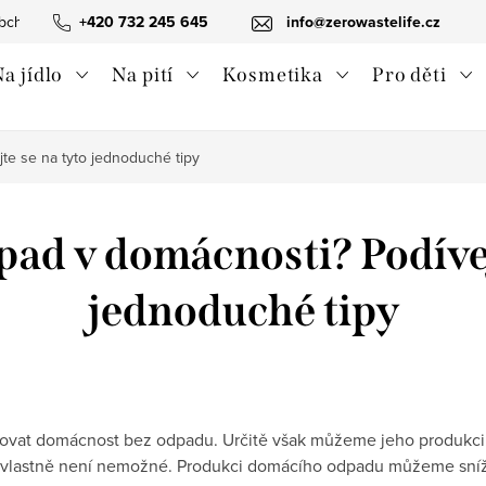
bchodní podmínky
+420 732 245 645
Ochrana osobních údajů
info@zerowastelife.cz
Odstoupení od 
a jídlo
Na pití
Kosmetika
Pro děti
jte se na tyto jednoduché tipy
dpad v domácnosti? Podívej
jednoduché tipy
ovat domácnost bez odpadu. Určitě však můžeme jeho produkci 
o vlastně není nemožné. Produkci domácího odpadu můžeme sníž