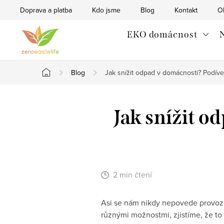
Přejít
Doprava a platba
Kdo jsme
Blog
Kontakt
O
na
obsah
EKO domácnost
N
Blog
Jak snížit odpad v domácnosti? Podíve
Domů
Jak snížit o
2 min čtení
Asi se nám nikdy nepovede provoz
různými možnostmi, zjistíme, že t