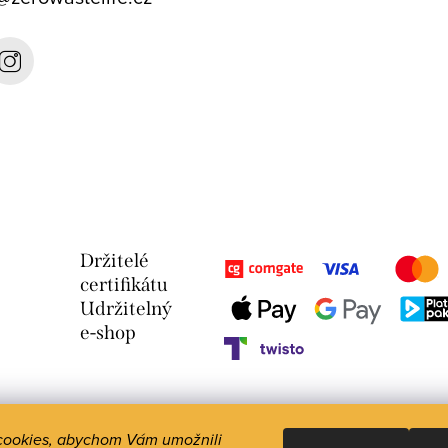
Držitelé
certifikátu
Udržitelný
e-shop
cookies, abychom Vám umožnili