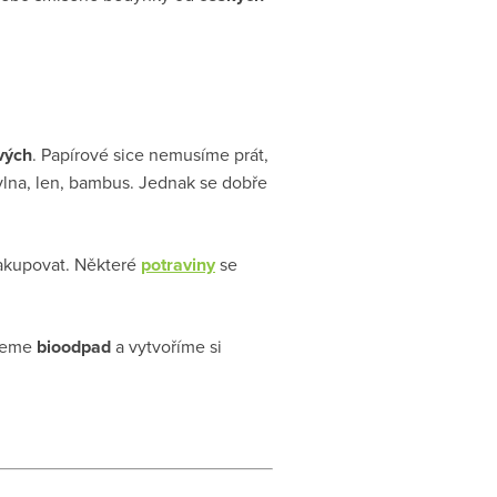
vých
. Papírové sice nemusíme prát,
lna, len, bambus. Jednak se dobře
akupovat. Některé
potraviny
se
ujeme
bioodpad
a vytvoříme si