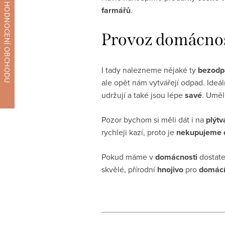
farmářů
.
Provoz domácno
I tady nalezneme nějaké ty
bezodpa
ale opět nám vytvářejí odpad. Ideál
udržují a také jsou lépe
savé
. Uměl
Pozor bychom si měli dát i na
plýtv
rychleji kazí, proto je
nekupujeme 
Pokud máme v
domácnosti
dostat
skvělé, přírodní
hnojivo
pro
domácí 