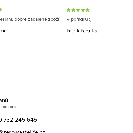
eslání, dobře zabalené zboží.
V pořádku :)
rná
Patrik Perutka
Janů
0 732 245 645
@
zerowastelife.cz