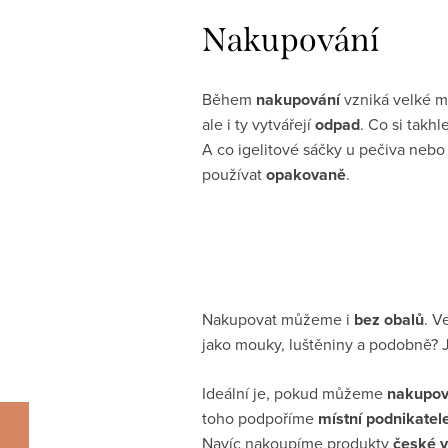
Nakupování
Během
nakupování
vzniká velké m
ale i ty vytvářejí
odpad
. Co si takhl
A co igelitové sáčky u pečiva neb
používat
opakovaně
.
Nakupovat můžeme i
bez obalů
. V
jako mouky, luštěniny a podobně?
Ideální je, pokud můžeme
nakupov
toho podpoříme
místní podnikatel
Navíc nakoupíme produkty
české 