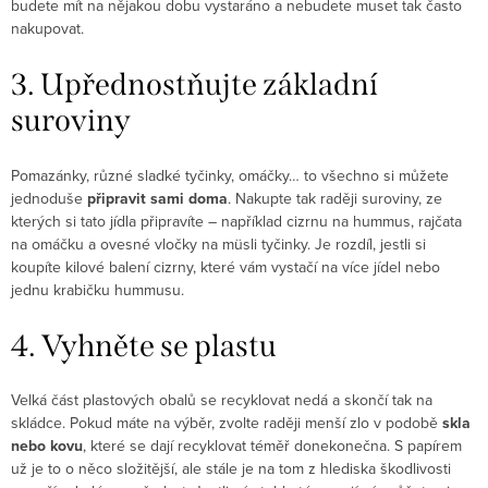
budete mít na nějakou dobu vystaráno a nebudete muset tak často
nakupovat.
3. Upřednostňujte základní
suroviny
Pomazánky, různé sladké tyčinky, omáčky… to všechno si můžete
jednoduše
připravit sami doma
. Nakupte tak raději suroviny, ze
kterých si tato jídla připravíte – například cizrnu na hummus, rajčata
na omáčku a ovesné vločky na müsli tyčinky. Je rozdíl, jestli si
koupíte kilové balení cizrny, které vám vystačí na více jídel nebo
jednu krabičku hummusu.
4. Vyhněte se plastu
Velká část plastových obalů se recyklovat nedá a skončí tak na
skládce. Pokud máte na výběr, zvolte raději menší zlo v podobě
skla
nebo kovu
, které se dají recyklovat téměř donekonečna. S papírem
už je to o něco složitější, ale stále je na tom z hlediska škodlivosti