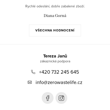
Rychlé odeslání, dobře zabalené zboží.
Diana Gorná
VŠECHNA HODNOCENÍ
Z
á
Tereza Janů
p
+420 732 245 645
a
t
info
@
zerowastelife.cz
í