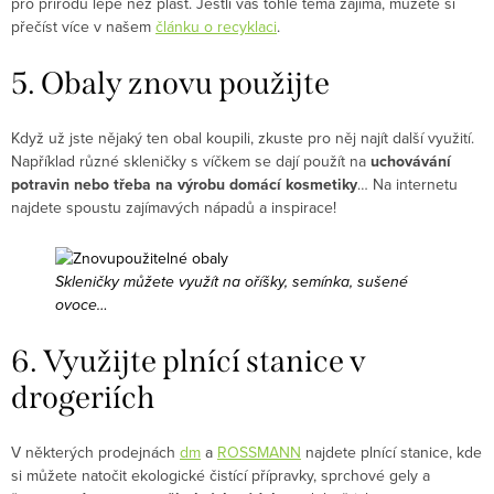
pro přírodu lépe než plast. Jestli vás tohle téma zajímá, můžete si
přečíst více v našem
článku o recyklaci
.
5. Obaly znovu použijte
Když už jste nějaký ten obal koupili, zkuste pro něj najít další využití.
Například různé skleničky s víčkem se dají použít na
uchovávání
potravin
nebo třeba na výrobu domácí kosmetiky
… Na internetu
najdete spoustu zajímavých nápadů a inspirace!
Skleničky můžete využít na oříšky, semínka, sušené
ovoce…
6. Využijte plnící stanice v
drogeriích
V některých prodejnách
dm
a
ROSSMANN
najdete plnící stanice, kde
si můžete natočit ekologické čistící přípravky, sprchové gely a