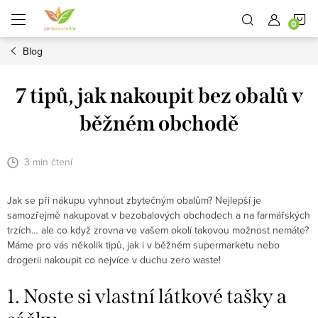
Přejít
N
na
obsah
Blog
K
7 tipů, jak nakoupit bez obalů v
běžném obchodě
3 min čtení
Jak se při nákupu vyhnout zbytečným obalům? Nejlepší je
samozřejmě nakupovat v bezobalových obchodech a na farmářských
trzích… ale co když zrovna ve vašem okolí takovou možnost nemáte?
Máme pro vás několik tipů, jak i v běžném supermarketu nebo
drogerii nakoupit co nejvíce v duchu zero waste!
1. Noste si vlastní látkové tašky a