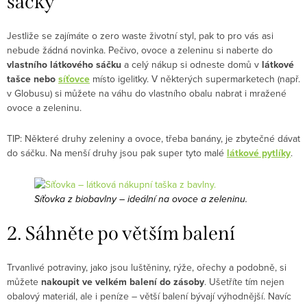
sáčky
Jestliže se zajímáte o zero waste životní styl, pak to pro vás asi
nebude žádná novinka. Pečivo, ovoce a zeleninu si naberte do
vlastního látkového sáčku
a celý nákup si odneste domů v
látkové
tašce nebo
síťovce
místo igelitky. V některých supermarketech (např.
v Globusu) si můžete na váhu do vlastního obalu nabrat i mražené
ovoce a zeleninu.
TIP: Některé druhy zeleniny a ovoce, třeba banány, je zbytečné dávat
do sáčku. Na menší druhy jsou pak super tyto malé
látkové pytlíky
.
Síťovka z biobavlny – ideální na ovoce a zeleninu.
2. Sáhněte po větším balení
Trvanlivé potraviny, jako jsou luštěniny, rýže, ořechy a podobně, si
můžete
nakoupit ve velkém balení do zásoby
. Ušetříte tím nejen
obalový materiál, ale i peníze – větší balení bývají výhodnější. Navíc