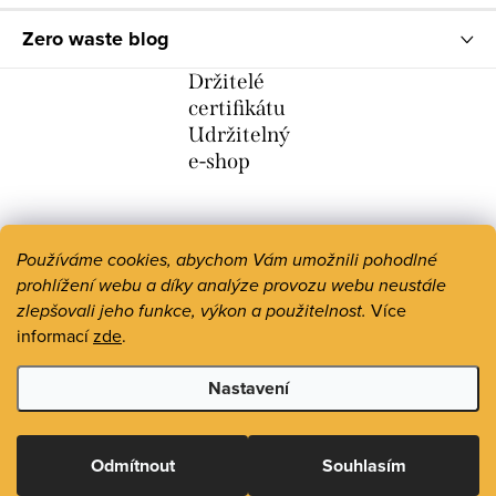
Zero waste blog
Držitelé
certifikátu
Udržitelný
e-shop
Používáme cookies, abychom Vám umožnili pohodlné
prohlížení webu a díky analýze provozu webu neustále
zlepšovali jeho funkce, výkon a použitelnost.
Více
informací
zde
.
Nastavení
Copyright 2026
Zero Waste Life
. Všechna práva vyhrazena.
Upravit nastavení cookies
Odmítnout
Souhlasím
Vytvořil Shoptet