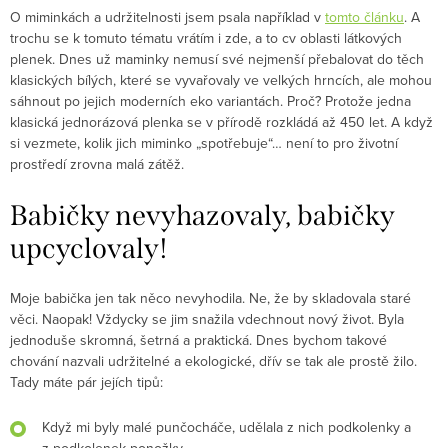
O miminkách a udržitelnosti jsem psala například v
tomto článku
. A
trochu se k tomuto tématu vrátím i zde, a to cv oblasti látkových
plenek. Dnes už maminky nemusí své nejmenší přebalovat do těch
klasických bílých, které se vyvařovaly ve velkých hrncích, ale mohou
sáhnout po jejich moderních eko variantách. Proč? Protože jedna
klasická jednorázová plenka se v přírodě rozkládá až 450 let. A když
si vezmete, kolik jich miminko „spotřebuje“… není to pro životní
prostředí zrovna malá zátěž.
Babičky nevyhazovaly, babičky
upcyclovaly!
Moje babička jen tak něco nevyhodila. Ne, že by skladovala staré
věci. Naopak! Vždycky se jim snažila vdechnout nový život. Byla
jednoduše skromná, šetrná a praktická. Dnes bychom takové
chování nazvali udržitelné a ekologické, dřív se tak ale prostě žilo.
Tady máte pár jejích tipů:
Když mi byly malé punčocháče, udělala z nich podkolenky a