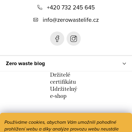
+420 732 245 645
a
t
info
@
zerowastelife.cz
í
Zero waste blog
Držitelé
certifikátu
Udržitelný
e-shop
Používáme cookies, abychom Vám umožnili pohodlné
prohlížení webu a díky analýze provozu webu neustále