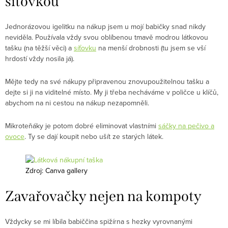
síťovkou
Jednorázovou igelitku na nákup jsem u mojí babičky snad nikdy
neviděla. Používala vždy svou oblíbenou tmavě modrou látkovou
tašku (na těžší věci) a
síťovku
na menší drobnosti (tu jsem se vší
hrdostí vždy nosila já).
Mějte tedy na své nákupy připravenou znovupoužitelnou tašku a
dejte si ji na viditelné místo. My ji třeba necháváme v poličce u klíčů,
abychom na ni cestou na nákup nezapomněli.
Mikroteňáky je potom dobré eliminovat vlastními
sáčky na pečivo a
ovoce
. Ty se dají koupit nebo ušít ze starých látek.
Zdroj: Canva gallery
Zavařovačky nejen na kompoty
Vždycky se mi líbila babiččina spižírna s hezky vyrovnanými