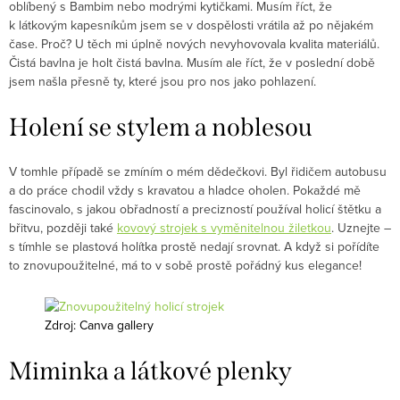
oblíbený s Bambim nebo modrými kytičkami. Musím říct, že
k látkovým kapesníkům jsem se v dospělosti vrátila až po nějakém
čase. Proč? U těch mi úplně nových nevyhovovala kvalita materiálů.
Čistá bavlna je holt čistá bavlna. Musím ale říct, že v poslední době
jsem našla přesně ty, které jsou pro nos jako pohlazení.
Holení se stylem a noblesou
V tomhle případě se zmíním o mém dědečkovi. Byl řidičem autobusu
a do práce chodil vždy s kravatou a hladce oholen. Pokaždé mě
fascinovalo, s jakou obřadností a precizností používal holicí štětku a
břitvu, později také
kovový strojek s vyměnitelnou žiletkou
. Uznejte –
s tímhle se plastová holítka prostě nedají srovnat. A když si pořídíte
to znovupoužitelné, má to v sobě prostě pořádný kus elegance!
Zdroj: Canva gallery
Miminka a látkové plenky