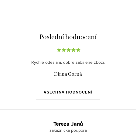
Poslední hodnocení
Rychlé odeslání, dobře zabalené zboží.
Diana Gorná
VŠECHNA HODNOCENÍ
Z
á
Tereza Janů
p