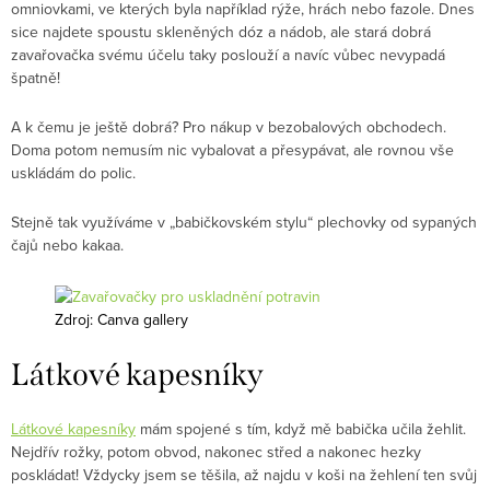
omniovkami, ve kterých byla například rýže, hrách nebo fazole. Dnes
sice najdete spoustu skleněných dóz a nádob, ale stará dobrá
zavařovačka svému účelu taky poslouží a navíc vůbec nevypadá
špatně!
A k čemu je ještě dobrá? Pro nákup v bezobalových obchodech.
Doma potom nemusím nic vybalovat a přesypávat, ale rovnou vše
uskládám do polic.
Stejně tak využíváme v „babičkovském stylu“ plechovky od sypaných
čajů nebo kakaa.
Zdroj: Canva gallery
Látkové kapesníky
Látkové kapesníky
mám spojené s tím, když mě babička učila žehlit.
Nejdřív rožky, potom obvod, nakonec střed a nakonec hezky
poskládat! Vždycky jsem se těšila, až najdu v koši na žehlení ten svůj