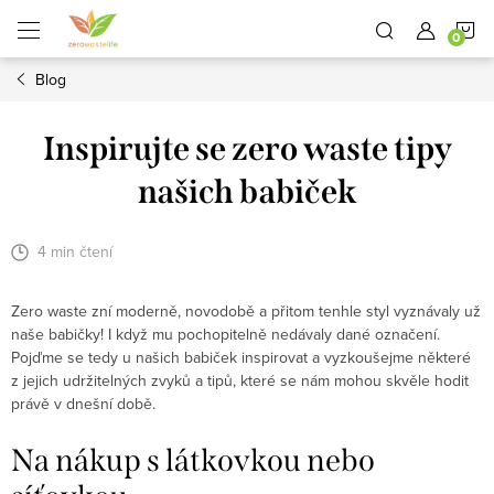
Přejít
N
na
obsah
Blog
K
Inspirujte se zero waste tipy
našich babiček
4 min čtení
Zero waste zní moderně, novodobě a přitom tenhle styl vyznávaly už
naše babičky! I když mu pochopitelně nedávaly dané označení.
Pojďme se tedy u našich babiček inspirovat a vyzkoušejme některé
z jejich udržitelných zvyků a tipů, které se nám mohou skvěle hodit
právě v dnešní době.
Na nákup s látkovkou nebo