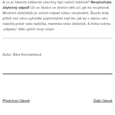
A co je hlavním sdělením všechny tipů našich babiček?
Nevytvářejte
zbytečný odpad!
Už ve školce se dnešní děti učí, jak ho recyklovat.
Mnohem důležitější je ovšem odpad vůbec nevytvářet. Zkuste tedy
příště než něco vyhodíte popřemýšlet nad tím, jak by s danou věcí
naložila právě vaše babička, maminka nebo dědeček. A třeba svému
„odpadu“ dáte úplně nový smysl.
Autor: Bára Kocmánková
Předchozí článek
Další článek