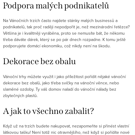
Podpora malých podnikatelů
Na Vánočních trzích často najdete stánky malých businessů a
podnikatelů, tak proč raději nepodpořit je, než mezinárodní řetězce?
Většina je i kvalitněji vyráběna, proto se nemusíte bát, že někomu
třeba dáváte dárek, který se po pár dnech rozpadne. K tomu ještě
podporujete domácí ekonomiku, což nikdy není na škodu.
Dekorace bez obalu
Vánoční trhy můžete využít i jako příležitost pořídit nějaké vánoční
dekorace bez obalů, jako třeba svíčky na vánoční věnce, nebo
slaměné ozdoby. Ty váš domov naladí do vánoční nálady bez
zbytečných plastů.
A jak to všechno zabalit?
Když už na trzích budete nakupovat, nezapomeňte si přinést vlastní
látkovou tašku! Není totiž nic otravnějšího, než když si pořídíte nové