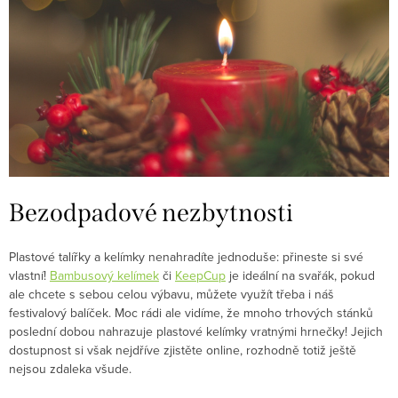
Bezodpadové nezbytnosti
Plastové talířky a kelímky nenahradíte jednoduše: přineste si své
vlastní!
Bambusový kelímek
či
KeepCup
je ideální na svařák, pokud
ale chcete s sebou celou výbavu, můžete využít třeba i náš
festivalový balíček. Moc rádi ale vidíme, že mnoho trhových stánků
poslední dobou nahrazuje plastové kelímky vratnými hrnečky! Jejich
dostupnost si však nejdříve zjistěte online, rozhodně totiž ještě
nejsou zdaleka všude.