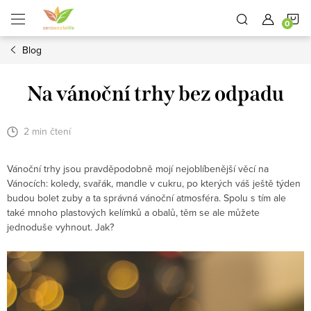
Přejít
N
na
obsah
Blog
K
Na vánoční trhy bez odpadu
2 min čtení
Vánoční trhy jsou pravděpodobně mojí nejoblíbenější věcí na
Vánocích: koledy, svařák, mandle v cukru, po kterých váš ještě týden
budou bolet zuby a ta správná vánoční atmosféra. Spolu s tím ale
také mnoho plastových kelímků a obalů, těm se ale můžete
jednoduše vyhnout. Jak?