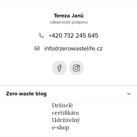
Z
á
Tereza Janů
p
+420 732 245 645
a
t
info
@
zerowastelife.cz
í
Zero waste blog
Držitelé
certifikátu
Udržitelný
e-shop