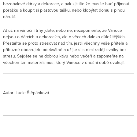
bezobalové dárky a dekorace, a pak zjistíte že musíte buď přijmout
porážku a koupit si plastovou tašku, nebo klopýtat domu s plnou
náručí.
Ať už na vánoční trhy jdete, nebo ne, nezapomeňte, že Vánoce
nejsou o dárcích a dekoracích, ale o věcech daleko důležitějších.
Přestaňte se proto stresovat nad tím, jestli všechny vaše přátele a
příbuzné obdarujete adekvátně a užijte si s nimi raději svátky bez
stresu. Sejděte se na dobrou kávu nebo večeři a zapomeňte na
všechen ten materialismus, který Vánoce v dnešní době evokují.
Autor: Lucie Štěpánková