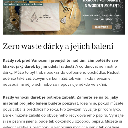
Zero waste dárky a jejich balení
Každý rok před Vánocemi přemýšlíte nad tím, čím potěšíte své
blízké, jaký dárek by jim udělal radost?
A co darovat nehmotné
dárky. Může to být třeba poukaz do oblíbeného obchůdku. Radost
uděláte také zážitkovým dárkem. Zážitek vám nikdo nevezme,
neusedá na něj prach nebo se nepovaluje někde ve skříni.
Každý vánoční dárek je potřeba zabalit. Zaměřte se na to, jaký
materiál pro jeho balení budete používat.
Ideální je, pokud můžete
použít obal z předchozího roku. Pro zavázání využijte přírodní lýko.
Dárek můžete zabalit do obyčejného recyklovaného papíru. Vyhrajte
si se psaním jména, bude tak dokonalou ozdobou papíru. Můžete si
vytvořit razítka z brambory, s vánočními motivy a papír tak dostane