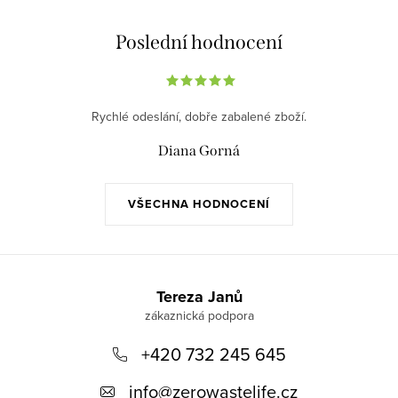
Poslední hodnocení
Rychlé odeslání, dobře zabalené zboží.
Diana Gorná
VŠECHNA HODNOCENÍ
Z
á
Tereza Janů
p
+420 732 245 645
a
t
info
@
zerowastelife.cz