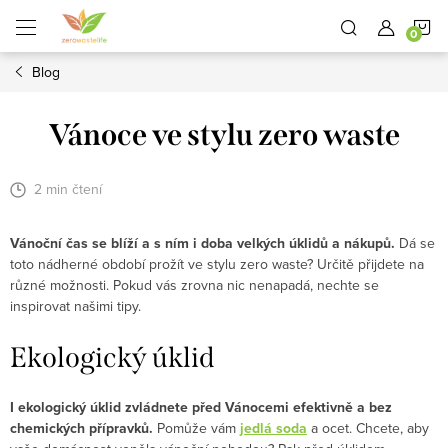
Přejít
N
na
obsah
Blog
K
Vánoce ve stylu zero waste
2 min čtení
Vánoční čas se blíží a s ním i doba velkých úklidů a nákupů.
Dá se
toto nádherné období prožít ve stylu zero waste? Určitě přijdete na
různé možnosti. Pokud vás zrovna nic nenapadá, nechte se
inspirovat našimi tipy.
Ekologický úklid
I ekologický úklid zvládnete před Vánocemi efektivně a bez
chemických přípravků.
Pomůže vám
jedlá soda
a ocet. Chcete, aby