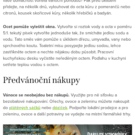
vaše domácnost voněla vánoční pohodou? Pak před úklidem
přidejte, na několik dnů, vylouhovat do octa kůru z pomerančů nebo
citronů, kousek skořicové kůry, několik hřebíčků a badyán.
Ocet pomůže vyleštit okna.
Vytvořte si roztok vody a octa v poměru
5:1. tekutý písek vytvoříte jednoduše tak, že smícháte jedlou sodu a
vodu. Tato směs vám pomůže s úklidem dřezu, umyvadla, vany nebo
sprchového koutu. Toaletní mísu posypejte jedlou sodou, lehce
zastříkněte octem a nechte nějakou dobu působit. Pracovní
kuchyňskou desku vyčistíte neředěným octem. Podlahu v kuchyni
setřete teplou vodou s octem.
Předvánoční nákupy
Vánoce se neobejdou bez nákupů.
Využijte pro ně síťovku a
bezobalové nakupování. Ořechy, ovoce a zeleninu můžete nakoupit
do
plátěných sáčků
nebo
dóziček
. Podpořte lokální prodejce a pro
zeleninu, ovoce a další potraviny se vydejte na místní farmářské trhy.