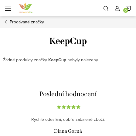
Přejít
N
na
obsah
Prodávané značky
K
KeepCup
Žádné produkty značky
KeepCup
nebyly nalezeny...
Poslední hodnocení
Rychlé odeslání, dobře zabalené zboží.
Diana Gorná