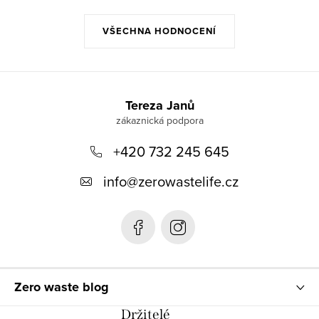
VŠECHNA HODNOCENÍ
Z
á
Tereza Janů
p
+420 732 245 645
a
t
info
@
zerowastelife.cz
í
Zero waste blog
Držitelé