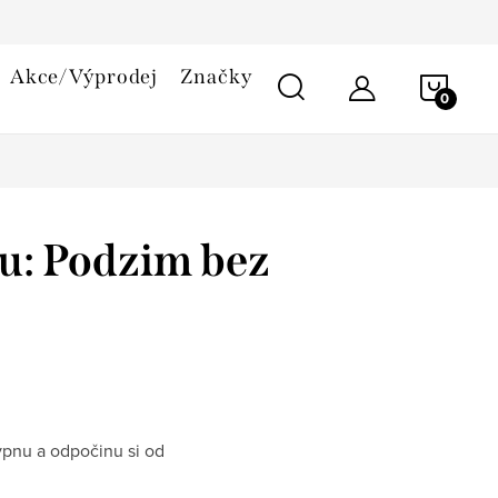
smlouvy
Reklamační řád
Cookies
Akce/Výprodej
Značky
NÁKU
KOŠÍ
u: Podzim bez
vypnu a odpočinu si od