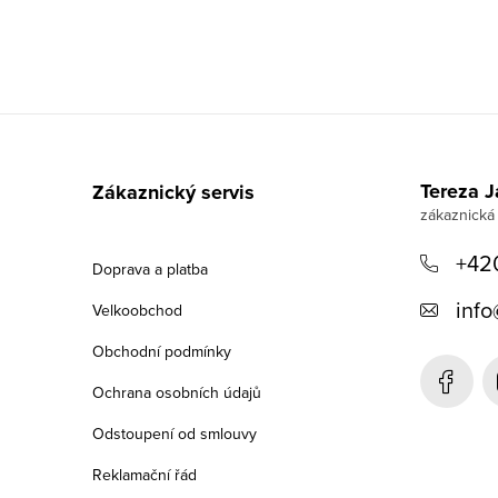
Z
á
Tereza 
Zákaznický servis
p
a
+42
Doprava a platba
t
info
Velkoobchod
í
Obchodní podmínky
Ochrana osobních údajů
Odstoupení od smlouvy
Reklamační řád