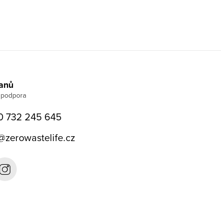
Janů
0 732 245 645
@
zerowastelife.cz