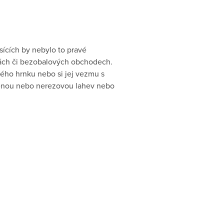
sících by nebylo to pravé
ovnách či bezobalových obchodech.
eného hrnku nebo si jej vezmu s
něnou nebo nerezovou lahev nebo