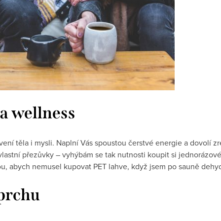
na wellness
ivení těla i mysli. Naplní Vás spoustou čerstvé energie a dovolí z
 vlastní přezůvky – vyhýbám se tak nutnosti koupit si jednorázov
odou, abych nemusel kupovat PET lahve, když jsem po sauně dehy
prchu