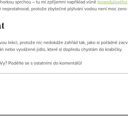
i horkou sprchou – tu mi zpříjemní například vůně
levandulového
 neprotahovat, protože zbytečné plýtvání vodou není moc zero
at
ou lekci, protože nic nedokáže zahřád tak, jako si pořádně zacviči
nán nebo vyvážené jídlo, které si dopředu chystám do krabičky.
Vy? Podělte se s ostatními do komentářů!