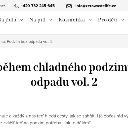
bchodní podmínky
+420 732 245 645
Ochrana osobních údajů
info@zerowastelife.cz
Odstoupení od 
a jídlo
Na pití
Kosmetika
Pro děti
mu: Podzim bez odpadu vol. 2
t během chladného podzim
odpadu vol. 2
je a každý z nás teď hledá cesty, jak se zahřát. I já občas rád 
je zvlášť teď na podzim potřeba. Jak to dělám?