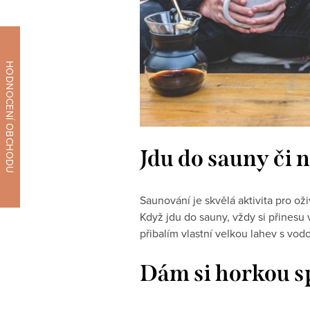
Jdu do sauny či 
Saunování je skvělá aktivita pro ož
Když jdu do sauny, vždy si přinesu
přibalím vlastní velkou lahev s v
Dám si horkou s