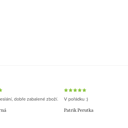
eslání, dobře zabalené zboží.
V pořádku :)
rná
Patrik Perutka