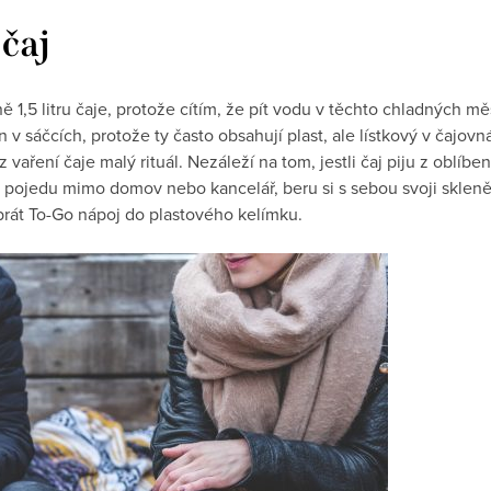
čaj
1,5 litru čaje, protože cítím, že pít vodu v těchto chladných mě
 v sáčcích, protože ty často obsahují plast, ale lístkový v čaj
 vaření čaje malý rituál. Nezáleží na tom, jestli čaj piju z oblíb
 pojedu mimo domov nebo kancelář, beru si s sebou svoji skle
rát To-Go nápoj do plastového kelímku.