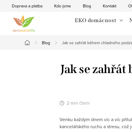
Přejít
Doprava a platba
Kdo jsme
Blog
Kontakt
O
na
obsah
EKO domácnost
N
Blog
Jak se zahřát během chladného podzi
Domů
Jak se zahřá
2 min čtení
Venku každým dnem víc a víc přituhu
kancelářského ruchu a stresu, což 