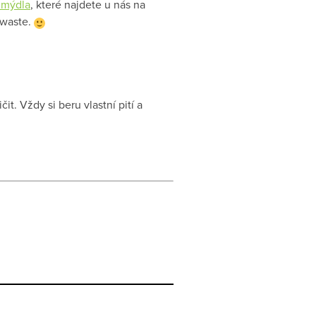
 mýdla
, které najdete u nás na
 waste.
t. Vždy si beru vlastní pití a