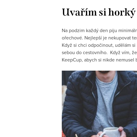
Uvařím si horký 
Na podzim každý den piju minimálně 
ořechové. Nejlepší je nekupovat ten
Když si chci odpočinout, udělám si z
sebou do cestovního. Když vím, že
KeepCup, abych si nikde nemusel b