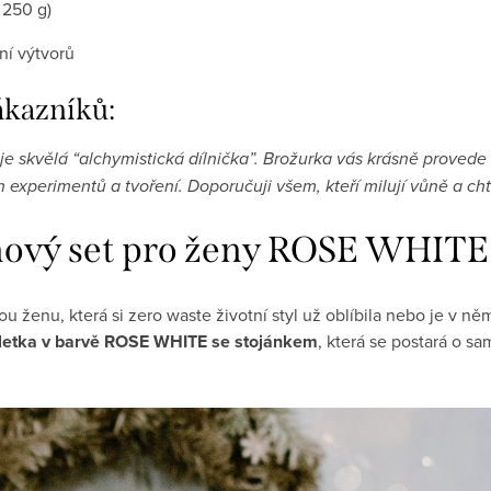
 250 g)
ní výtvorů
ákazníků:
vělá “alchymistická dílnička”. Brožurka vás krásně provede 
h experimentů a tvoření. Doporučuji všem, kteří milují vůně a ch
nový set pro ženy ROSE WHIT
u ženu, která si zero waste životní styl už oblíbila nebo je v
iletka v barvě ROSE WHITE se stojánkem
, která se postará o s