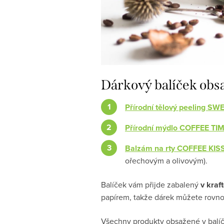
Dárkový balíček obs
Přírodní tělový peeling S
Přírodní mýdlo COFFEE TI
Balzám na rty COFFEE KIS
ořechovým a olivovým).
Balíček vám přijde zabalený
v kraf
papírem, takže dárek můžete rovno
Všechny produkty obsažené v balíčk