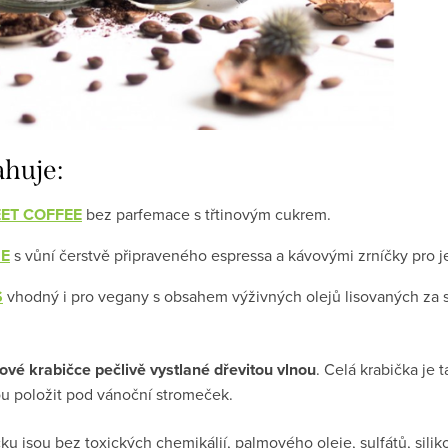
ahuje:
WEET COFFEE
bez parfemace s třtinovým cukrem.
ME
s vůní čerstvě připraveného espressa a kávovými zrníčky pro 
S
vhodný i pro vegany s obsahem výživných olejů lisovaných za
tové krabičce pečlivě vystlané dřevitou vlnou
. Celá krabička je 
u položit pod vánoční stromeček.
u jsou bez toxických chemikálií, palmového oleje, sulfátů, silik