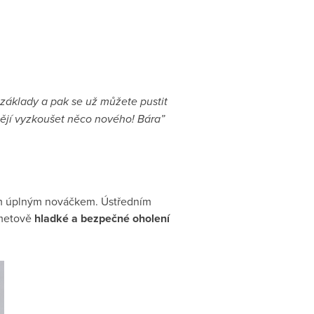
základy a pak se už můžete pustit
tějí vyzkoušet něco nového! Bára”
E
 něm úplným nováčkem. Ústředním
ametově
hladké a bezpečné oholení