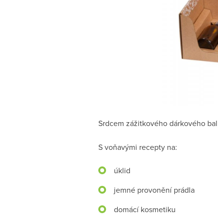
Srdcem zážitkového dárkového bal
S voňavými recepty na:
úklid
jemné provonění prádla
domácí kosmetiku