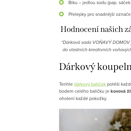
Biku – jedlou sodu (pap. sáček
Přelepky pro snadnější označe
Hodnocení našich z
“Dárková sada VOŇAVÝ DOMOV je sk
do vlastních kreativních voňavýc
Dárkový koupel
Tenhle
dárkový balíček
potěší každo
bodem celého balíčku je
kovová ž
oholení každé pokožky.