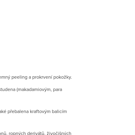
jemný peeling a prokrvení pokožky.
 studena (makadamiovým, para
také přebalena kraftovým balicím
onů, ropných derivátů, živočišných