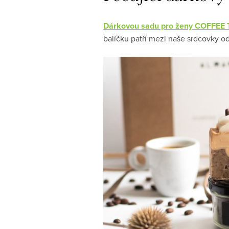
Dárkovou sadu pro ženy COFFEE 
balíčku patří mezi naše srdcovky o