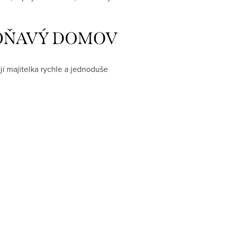
ji VOŇAVÝ DOMOV
í majitelka rychle a jednoduše