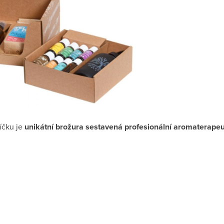
íčku je
unikátní brožura sestavená profesionální aromaterape