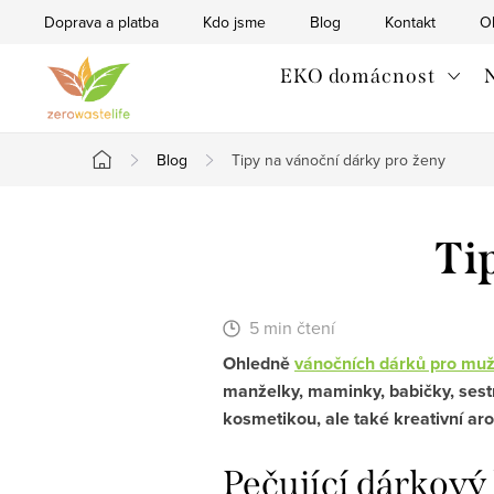
Přejít
Doprava a platba
Kdo jsme
Blog
Kontakt
O
na
obsah
EKO domácnost
N
Blog
Tipy na vánoční dárky pro ženy
Domů
Ti
5 min čtení
Ohledně
vánočních dárků pro mu
manželky, maminky, babičky, sestr
kosmetikou, ale také kreativní ar
Pečující dárkový