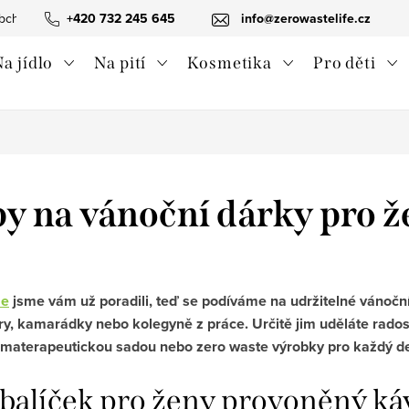
bchodní podmínky
+420 732 245 645
Ochrana osobních údajů
info@zerowastelife.cz
Odstoupení od 
a jídlo
Na pití
Kosmetika
Pro děti
py na vánoční dárky pro ž
že
jsme vám už poradili, teď se podíváme na udržitelné vánoční
y, kamarádky nebo kolegyně z práce. Určitě jim uděláte radost
omaterapeutickou sadou nebo zero waste výrobky pro každý den
 balíček pro ženy provoněný k