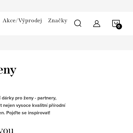
smlouvy
Reklamační řád
Cookies
Akce/Výprodej
Značky
NÁKU
KOŠÍ
eny
 dárky pro ženy - partnery,
 nejen vysoce kvalitní přírodní
. Pojďte se inspirovat!
ávou