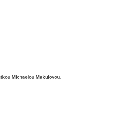
utkou M
ichaelou Makulovou
.