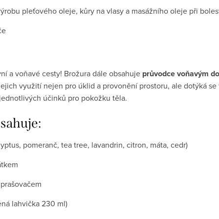
ýrobu pleťového oleje, kůry na vlasy a masážního oleje při boles
iče
ivní a voňavé cesty! Brožura dále obsahuje
průvodce voňavým d
jejich využití nejen pro úklid a provonění prostoru, ale dotýká se
 jednotlivých účinků pro pokožku těla.
sahuje:
yptus, pomeranč, tea tree, lavandrin, citron, máta, cedr)
pátkem
ozprašovačem
ná lahvička 230 ml)