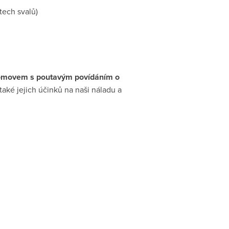
tech svalů)
omovem s poutavým povídáním o
 také jejich účinků na naši náladu a