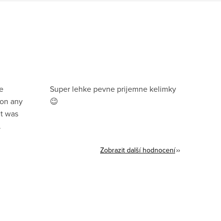
e
Super lehke pevne prijemne kelimky
ion any
😉
it was
.
Zobrazit další hodnocení