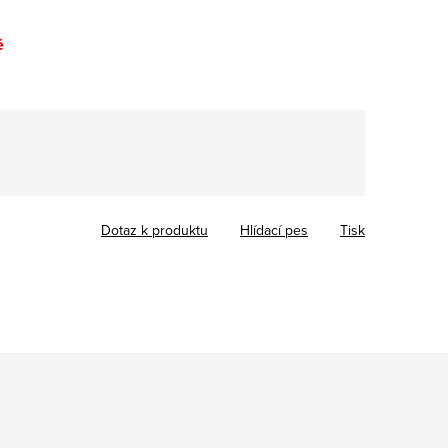
é
Dotaz k produktu
Hlídací pes
Tisk