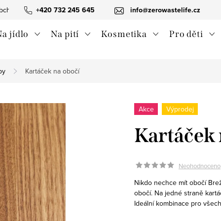
bchodní podmínky
+420 732 245 645
Ochrana osobních údajů
info@zerowastelife.cz
Odstoupení od 
a jídlo
Na pití
Kosmetika
Pro děti
by
Kartáček na obočí
Akce
Výprodej
Kartáček 
Neohodnoceno
Nikdo nechce mít obočí Brež
obočí. Na jedné straně kart
Ideální kombinace pro všech