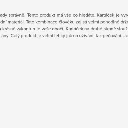
tady správně. Tento produkt má vše co hledáte. Kartáček je vy
odní materiál. Tato kombinace člověku zajistí velmi pohodlné dr
rásně vykonturuje vaše obočí. Kartáček na druhé straně slouží 
ány. Celý produkt je velmi lehký jak na užívání, tak pečování.