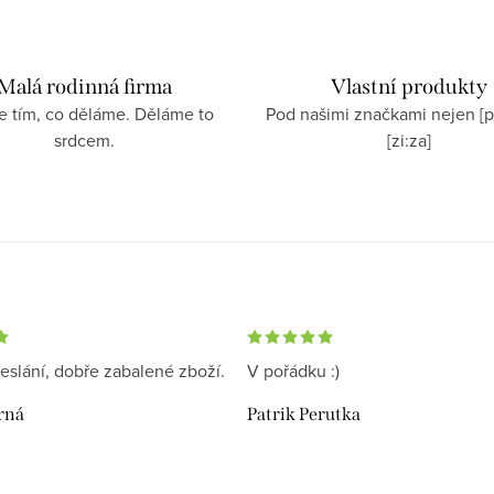
Malá rodinná firma
Vlastní produkty
e tím, co děláme. Děláme to
Pod našimi značkami nejen [p
srdcem.
[zi:za]
eslání, dobře zabalené zboží.
V pořádku :)
rná
Patrik Perutka