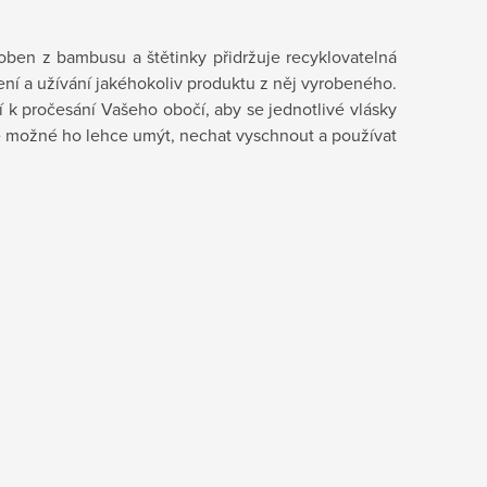
roben z bambusu a štětinky přidržuje recyklovatelná
žení a užívání jakéhokoliv produktu z něj vyrobeného.
k pročesání Vašeho obočí, aby se jednotlivé vlásky
 Je možné ho lehce umýt, nechat vyschnout a používat