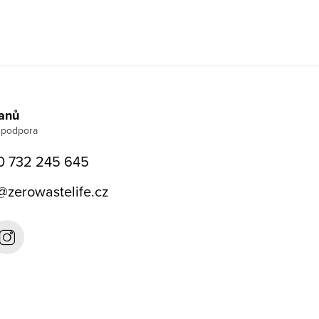
Janů
0 732 245 645
@
zerowastelife.cz