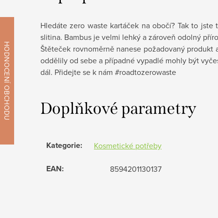
Hledáte zero waste kartáček na obočí? Tak to jste 
slitina. Bambus je velmi lehký a zároveň odolný přír
Štěteček rovnoměrně nanese požadovaný produkt a k
oddělily od sebe a případné vypadlé mohly být vyčes
dál. Přidejte se k nám #roadtozerowaste
Doplňkové parametry
Kategorie
:
Kosmetické potřeby
EAN
:
8594201130137