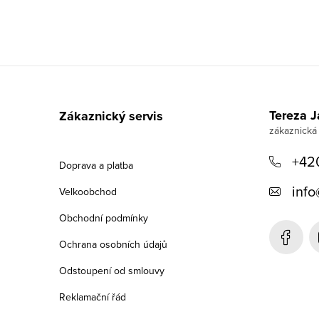
Z
á
Tereza 
Zákaznický servis
p
a
+42
Doprava a platba
t
info
Velkoobchod
í
Obchodní podmínky
Ochrana osobních údajů
Odstoupení od smlouvy
Reklamační řád