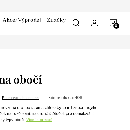
smlouvy
Reklamační řád
Cookies
Akce/Výprodej
Značky
NÁKU
KOŠÍ
na obočí
Kód produktu:
408
Podrobnosti hodnocení
něva, na druhou stranu, chtělo by to mít aspoň nějaké
áček na rozčesání, na druhé štěteček pro domalování.
ny typy obočí.
Více informací