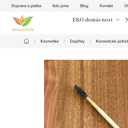
Přejít
Doprava a platba
Kdo jsme
Blog
Kontakt
O
na
obsah
EKO domácnost
N
Kosmetika
Doplňky
Kosmetické potře
Domů