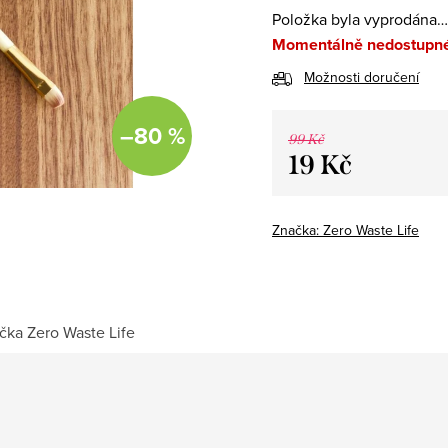
Položka byla vyprodána…
Momentálně nedostupn
Možnosti doručení
–80 %
99 Kč
19 Kč
Měrná
cena:
Značka:
Zero Waste Life
čka
Zero Waste Life