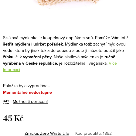
Sisálová mýdlenka je koupelnový doplňkem snů. Pomůže Vám totiž
šetřit mýdlem
i
udržet pořádek
. Mýdlenka totiž zachytí mýdlovou
vodu, která by jinak tekla do odpadu a poté ji můžete použít jako
žínku
, či k
vytvoření
pěny
. Naše sisálová mýdlenka je
ručně
vyráběna v České republice
, je rozložitelná i veganská.
Více
informací
Položka byla vyprodána…
Momentálně nedostupné
Možnosti doručení
45 Kč
Měrná
cena:
Značka:
Zero Waste Life
Kód produktu:
1892