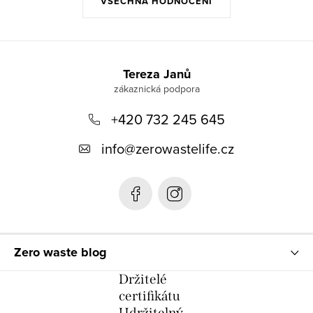
VŠECHNA HODNOCENÍ
Z
á
Tereza Janů
p
+420 732 245 645
a
t
info
@
zerowastelife.cz
í
Zero waste blog
Držitelé
certifikátu
Udržitelný