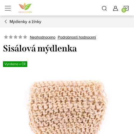
Přejít
N
na
obsah
Mýdlenky a žínky
K
Neohodnoceno
Podrobnosti hodnocení
Sisálová mýdlenka
Vyrobeno v ČR