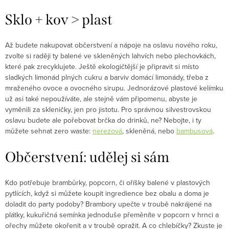
Sklo + kov > plast
Až budete nakupovat občerstvení a nápoje na oslavu nového roku,
zvolte si raději ty balené ve skleněných lahvích nebo plechovkách,
které pak zrecyklujete. Ještě ekologičtější je připravit si místo
sladkých limonád plných cukru a barviv domácí limonády, třeba z
mraženého ovoce a ovocného sirupu. Jednorázové plastové kelímku
už asi také nepoužíváte, ale stejně vám připomenu, abyste je
vyměnili za skleničky, jen pro jistotu. Pro správnou silvestrovskou
oslavu budete ale pořebovat brčka do drinků, ne? Nebojte, i ty
můžete sehnat zero waste:
nerezová
, skleněná, nebo
bambusová
.
Občerstvení: udělej si sám
Kdo potřebuje brambůrky, popcorn, či oříšky balené v plastových
pytlících, když si můžete koupit ingredience bez obalu a doma je
doladit do party podoby? Brambory upečte v troubě nakrájené na
plátky, kukuřičná semínka jednoduše přeměníte v popcorn v hrnci a
ořechy můžete okořenit a v troubě opražit. A co chlebíčky? Zkuste je