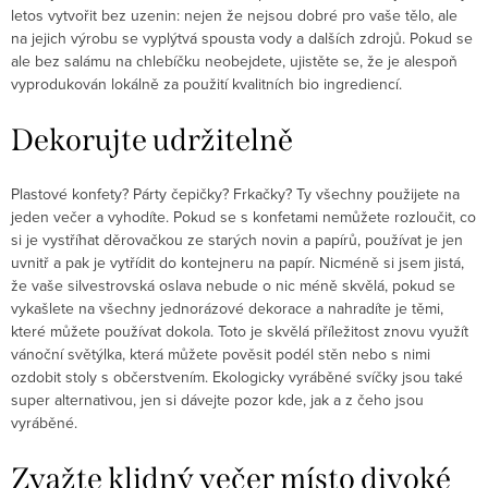
letos vytvořit bez uzenin: nejen že nejsou dobré pro vaše tělo, ale
na jejich výrobu se vyplýtvá spousta vody a dalších zdrojů. Pokud se
ale bez salámu na chlebíčku neobejdete, ujistěte se, že je alespoň
vyprodukován lokálně za použití kvalitních bio ingrediencí.
Dekorujte udržitelně
Plastové konfety? Párty čepičky? Frkačky? Ty všechny použijete na
jeden večer a vyhodíte. Pokud se s konfetami nemůžete rozloučit, co
si je vystříhat děrovačkou ze starých novin a papírů, používat je jen
uvnitř a pak je vytřídit do kontejneru na papír. Nicméně si jsem jistá,
že vaše silvestrovská oslava nebude o nic méně skvělá, pokud se
vykašlete na všechny jednorázové dekorace a nahradíte je těmi,
které můžete používat dokola. Toto je skvělá příležitost znovu využít
vánoční světýlka, která můžete pověsit podél stěn nebo s nimi
ozdobit stoly s občerstvením. Ekologicky vyráběné svíčky jsou také
super alternativou, jen si dávejte pozor kde, jak a z čeho jsou
vyráběné.
Zvažte klidný večer místo divoké