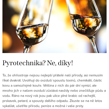
Pyrotechnika? Ne, díky!
To, že ohňostroje nejsou nejlepší přátelé naší přírody, asi nemusím
říkat dvakrát. Uvolňují do ovzduší spoustu toxinů, chemikálií, částic
kovu a samozřejmě kouře. Většina z nich do pár dní vymizí, ale
mnoho jich v našem ovzduší zůstává navždy nebo znečišťuje půdu a
vodu. Ráno na nový rok jsou pak ulice plné krabic od rachejtlí,
prskavek, petard, a spousty dalšího odpadu. Zkuste se na ně letos
vykašlat, ušetříte přírodu, peníze a možná i vaše prsty.