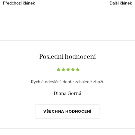
Předchozí článek
Další článek
Poslední hodnocení
Rychlé odeslání, dobře zabalené zboží.
Diana Gorná
VŠECHNA HODNOCENÍ
Z