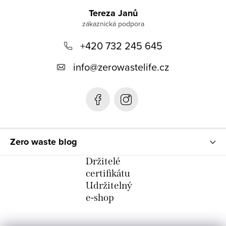
á
Tereza Janů
p
+420 732 245 645
a
t
info
@
zerowastelife.cz
í
Zero waste blog
Držitelé
certifikátu
Udržitelný
e-shop