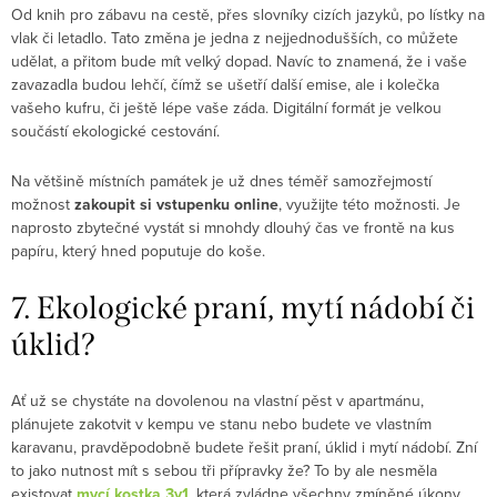
Od knih pro zábavu na cestě, přes slovníky cizích jazyků, po lístky na
vlak či letadlo. Tato změna je jedna z nejjednodušších, co můžete
udělat, a přitom bude mít velký dopad. Navíc to znamená, že i vaše
zavazadla budou lehčí, čímž se ušetří další emise, ale i kolečka
vašeho kufru, či ještě lépe vaše záda. Digitální formát je velkou
součástí ekologické cestování.
Na většině místních památek je už dnes téměř samozřejmostí
možnost
zakoupit si vstupenku online
, využijte této možnosti. Je
naprosto zbytečné vystát si mnohdy dlouhý čas ve frontě na kus
papíru, který hned poputuje do koše.
7. Ekologické praní, mytí nádobí či
úklid?
Ať už se chystáte na dovolenou na vlastní pěst v apartmánu,
plánujete zakotvit v kempu ve stanu nebo budete ve vlastním
karavanu, pravděpodobně budete řešit praní, úklid i mytí nádobí. Zní
to jako nutnost mít s sebou tři přípravky že? To by ale nesměla
existovat
mycí kostka 3v1
, která zvládne všechny zmíněné úkony.