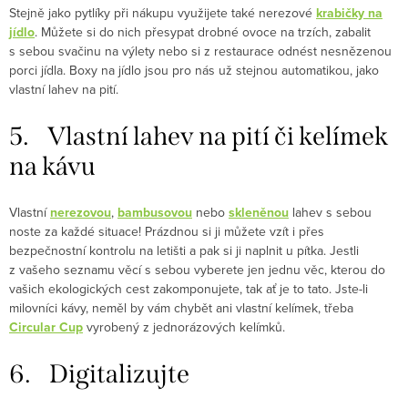
Stejně jako pytlíky při nákupu využijete také nerezové
krabičky na
jídlo
. Můžete si do nich přesypat drobné ovoce na trzích, zabalit
s sebou svačinu na výlety nebo si z restaurace odnést nesnězenou
porci jídla. Boxy na jídlo jsou pro nás už stejnou automatikou, jako
vlastní lahev na pití.
5. Vlastní lahev na pití či kelímek
na kávu
Vlastní
nerezovou
,
bambusovou
nebo
skleněnou
lahev s sebou
noste za každé situace! Prázdnou si ji můžete vzít i přes
bezpečnostní kontrolu na letišti a pak si ji naplnit u pítka. Jestli
z vašeho seznamu věcí s sebou vyberete jen jednu věc, kterou do
vašich ekologických cest zakomponujete, tak ať je to tato. Jste-li
milovníci kávy, neměl by vám chybět ani vlastní kelímek, třeba
Circular Cup
vyrobený z jednorázových kelímků.
6. Digitalizujte