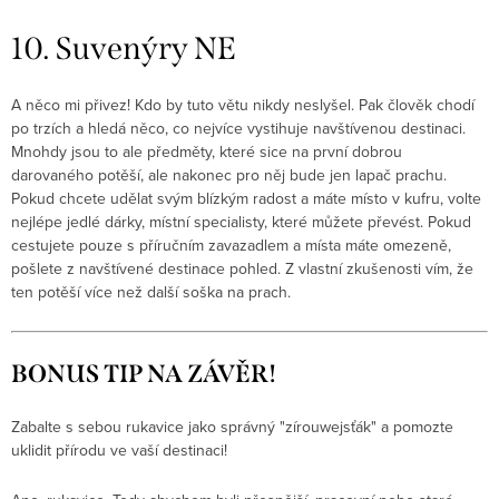
10. Suvenýry NE
A něco mi přivez! Kdo by tuto větu nikdy neslyšel. Pak člověk chodí
po trzích a hledá něco, co nejvíce vystihuje navštívenou destinaci.
Mnohdy jsou to ale předměty, které sice na první dobrou
darovaného potěší, ale nakonec pro něj bude jen lapač prachu.
Pokud chcete udělat svým blízkým radost a máte místo v kufru, volte
nejlépe jedlé dárky, místní specialisty, které můžete převést. Pokud
cestujete pouze s příručním zavazadlem a místa máte omezeně,
pošlete z navštívené destinace pohled. Z vlastní zkušenosti vím, že
ten potěší více než další soška na prach.
BONUS TIP NA ZÁVĚR!
Zabalte s sebou rukavice jako správný "zírouwejsťák" a pomozte
uklidit přírodu ve vaší destinaci!