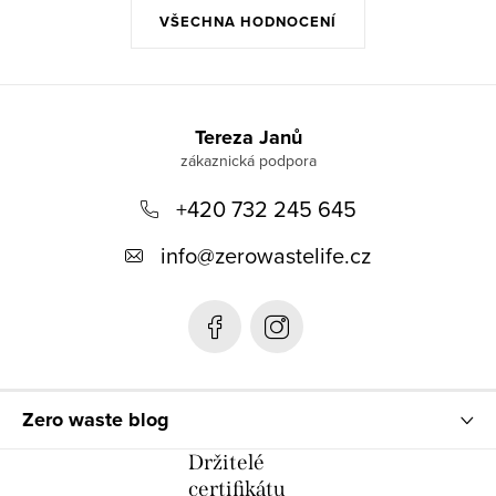
VŠECHNA HODNOCENÍ
Z
á
Tereza Janů
p
+420 732 245 645
a
t
info
@
zerowastelife.cz
í
Zero waste blog
Držitelé
certifikátu