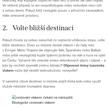
okamžiky, kdy kupujete zbytečně další věci a tvoříte tak další odpad.
Ve většině případů to ani nespotřebujete nebo nebudete moci vzít
s sebou domů. Pokud totiž cestujete pouze s příručním zavazadlem,
máte omezeně prostoru.
2. Volte bližší destinaci
Pokud chcete za sebou zanechat co nejmenší uhlíkovou stopu, volte
bližší destinace. Dnes se můžete dostat vlakem i do řady míst
v Evropě. Místo Thajska tak objevujte Itálii, Španělsko nebo Balkán,
nebo ještě ekologičtěji kupte týdenní jízdenku na vlak a hurá na výlet
po Česku. Výrazně tím omezíte emise skleníkových plynů i odpad – a
kdo by nechtěl zpomalit změnu klimatu?!
Objevovat krásy tuzemska
vlakem
může být skvělé dobrodružství, nemyslíte?
V samotné cílové destinaci si můžete půjčit třeba kolo nebo využít
služeb městské hromadné dopravy.
Ekologické cestování vlakem