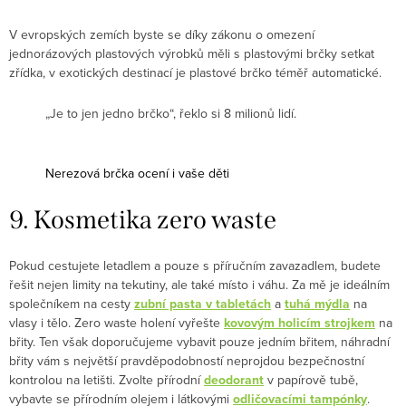
V evropských zemích byste se díky zákonu o omezení
jednorázových plastových výrobků měli s plastovými brčky setkat
zřídka, v exotických destinací je plastové brčko téměř automatické.
„Je to jen jedno brčko“, řeklo si 8 milionů lidí.
Nerezová brčka ocení i vaše děti
9. Kosmetika zero waste
Pokud cestujete letadlem a pouze s příručním zavazadlem, budete
řešit nejen limity na tekutiny, ale také místo i váhu. Za mě je ideálním
společníkem na cesty
zubní pasta v tabletách
a
tuhá mýdla
na
vlasy i tělo. Zero waste holení vyřešte
kovovým holicím strojkem
na
břity. Ten však doporučujeme vybavit pouze jedním břitem, náhradní
břity vám s největší pravděpodobností neprojdou bezpečnostní
kontrolou na letišti. Zvolte přírodní
deodorant
v papírově tubě,
vybavte se přírodním olejem i látkovými
odličovacími tampónky
.