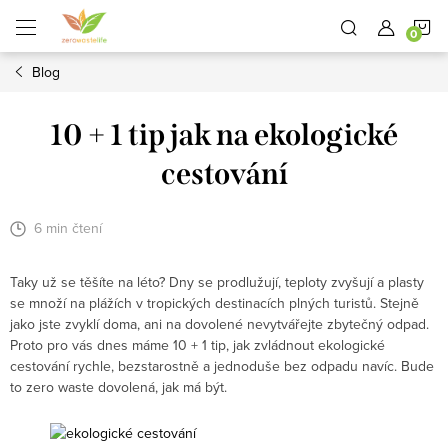
Přejít
N
na
obsah
Blog
K
10 + 1 tip jak na ekologické
cestování
6 min čtení
Taky už se těšíte na léto? Dny se prodlužují, teploty zvyšují a plasty
se množí na plážích v tropických destinacích plných turistů. Stejně
jako jste zvyklí doma, ani na dovolené nevytvářejte zbytečný odpad.
Proto pro vás dnes máme 10 + 1 tip, jak zvládnout ekologické
cestování rychle, bezstarostně a jednoduše bez odpadu navíc. Bude
to zero waste dovolená, jak má být.