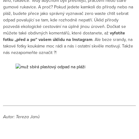
Ano, rukavice. Tedy abychom byli přesnější, pracovní nebo staré
gumové rukavice. A proč? Pokud jedete kamkoli do přírody nebo na
pláž, budete přece jako správný vyznavač zero waste chtít sebrat
odpad povalující se tam, kde rozhodně nepatří. Úklid přírody
pozvedá ekologické cestování na úplně jinou úroveň. Dočkat se
můžete také obdivných komentářů, které dostanete, až
vyfotíte
fotku „před a po“ vašem úklidu na Instagram
. Ale beze srandy, na
takové fotky koukáme moc rádi a nás i ostatní skvěle motivují. Takže
nás nezapomeňte označit ?!
Autor: Tereza Janů