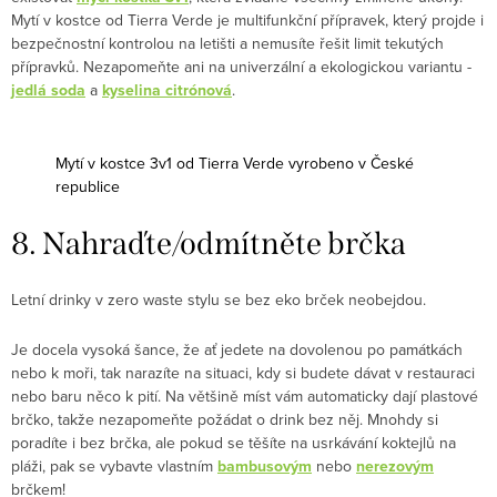
Mytí v kostce od Tierra Verde je multifunkční přípravek, který projde i
bezpečnostní kontrolou na letišti a nemusíte řešit limit tekutých
přípravků. Nezapomeňte ani na univerzální a ekologickou variantu -
jedlá soda
a
kyselina citrónová
.
Mytí v kostce 3v1 od Tierra Verde vyrobeno v České
republice
8. Nahraďte/odmítněte brčka
Letní drinky v zero waste stylu se bez eko brček neobejdou.
Je docela vysoká šance, že ať jedete na dovolenou po památkách
nebo k moři, tak narazíte na situaci, kdy si budete dávat v restauraci
nebo baru něco k pití. Na většině míst vám automaticky dají plastové
brčko, takže nezapomeňte požádat o drink bez něj. Mnohdy si
poradíte i bez brčka, ale pokud se těšíte na usrkávání koktejlů na
pláži, pak se vybavte vlastním
bambusovým
nebo
nerezovým
brčkem!