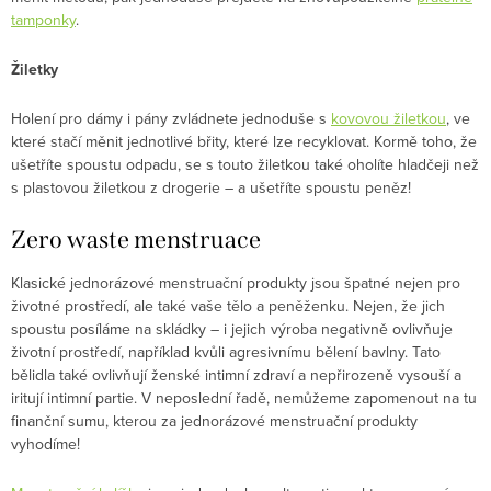
tamponky
.
Žiletky
Holení pro dámy i pány zvládnete jednoduše s
kovovou žiletkou
, ve
které stačí měnit jednotlivé břity, které lze recyklovat. Kormě toho, že
ušetříte spoustu odpadu, se s touto žiletkou také oholíte hladčeji než
s plastovou žiletkou z drogerie – a ušetříte spoustu peněz!
Zero waste menstruace
Klasické jednorázové menstruační produkty jsou špatné nejen pro
životné prostředí, ale také vaše tělo a peněženku. Nejen, že jich
spoustu posíláme na skládky – i jejich výroba negativně ovlivňuje
životní prostředí, například kvůli agresivnímu bělení bavlny. Tato
bělidla také ovlivňují ženské intimní zdraví a nepřirozeně vysouší a
iritují intimní partie. V neposlední řadě, nemůžeme zapomenout na tu
finanční sumu, kterou za jednorázové menstruační produkty
vyhodíme!