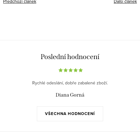
Předchozí článek
Další článek
Poslední hodnocení
Rychlé odeslání, dobře zabalené zboží.
Diana Gorná
VŠECHNA HODNOCENÍ
Z