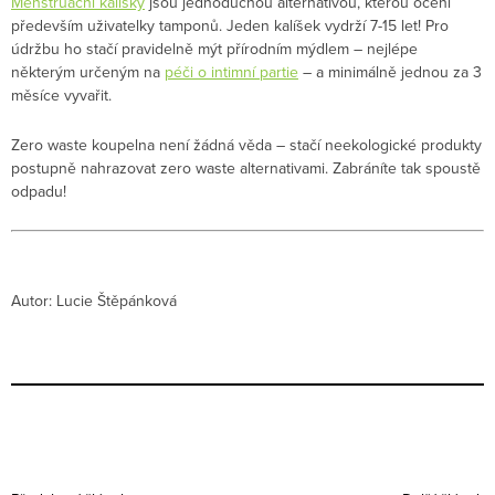
Menstruační kalíšky
jsou jednoduchou alternativou, kterou ocení
především uživatelky tamponů. Jeden kalíšek vydrží 7-15 let! Pro
údržbu ho stačí pravidelně mýt přírodním mýdlem – nejlépe
některým určeným na
péči o intimní partie
– a minimálně jednou za 3
měsíce vyvařit.
Zero waste koupelna není žádná věda – stačí neekologické produkty
postupně nahrazovat zero waste alternativami. Zabráníte tak spoustě
odpadu!
Autor: Lucie Štěpánková