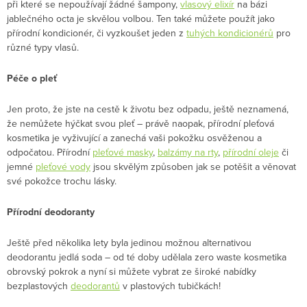
při které se nepoužívají žádné šampony,
vlasový elixír
na bázi
jablečného octa je skvělou volbou. Ten také můžete použít jako
přírodní kondicionér, či vyzkoušet jeden z
tuhých kondicionérů
pro
různé typy vlasů.
Péče o pleť
Jen proto, že jste na cestě k životu bez odpadu, ještě neznamená,
že nemůžete hýčkat svou pleť – právě naopak, přírodní pleťová
kosmetika je vyživující a zanechá vaši pokožku osvěženou a
odpočatou. Přírodní
pleťové masky
,
balzámy na rty
,
přírodní oleje
či
jemné
pleťové vody
jsou skvělým způsoben jak se potěšit a věnovat
své pokožce trochu lásky.
Přírodní deodoranty
Ještě před několika lety byla jedinou možnou alternativou
deodorantu jedlá soda – od té doby udělala zero waste kosmetika
obrovský pokrok a nyní si můžete vybrat ze široké nabídky
bezplastových
deodorantů
v plastových tubičkách!