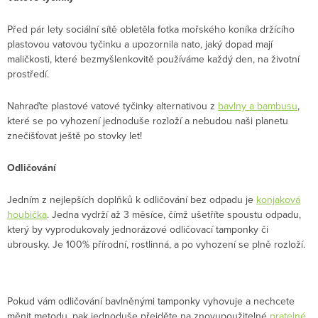
Před pár lety sociální sítě obletěla fotka mořského koníka držícího
plastovou vatovou tyčinku a upozornila nato, jaký dopad mají
maličkosti, které bezmyšlenkovitě používáme každý den, na životní
prostředí.
Nahraďte plastové vatové tyčinky alternativou z
bavlny a bambusu
,
které se po vyhození jednoduše rozloží a nebudou naši planetu
znečišťovat ještě po stovky let!
Odličování
Jedním z nejlepších doplňků k odličování bez odpadu je
konjaková
houbička
. Jedna vydrží až 3 měsíce, čímž ušetříte spoustu odpadu,
který by vyprodukovaly jednorázové odličovací tamponky či
ubrousky. Je 100% přírodní, rostlinná, a po vyhození se plně rozloží.
Pokud vám odličování bavlněnými tamponky vyhovuje a nechcete
měnit metodu, pak jednoduše přejděte na znovupoužitelné
pratelné