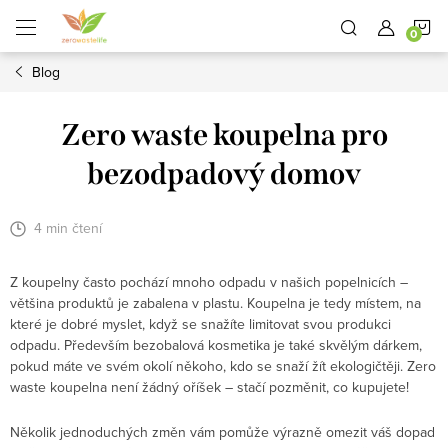
Přejít
N
na
obsah
Blog
K
Zero waste koupelna pro
bezodpadový domov
4 min čtení
Z koupelny často pochází mnoho odpadu v našich popelnicích –
většina produktů je zabalena v plastu. Koupelna je tedy místem, na
které je dobré myslet, když se snažíte limitovat svou produkci
odpadu. Především bezobalová kosmetika je také skvělým dárkem,
pokud máte ve svém okolí někoho, kdo se snaží žít ekologičtěji. Zero
waste koupelna není žádný oříšek – stačí pozměnit, co kupujete!
Několik jednoduchých změn vám pomůže výrazně omezit váš dopad