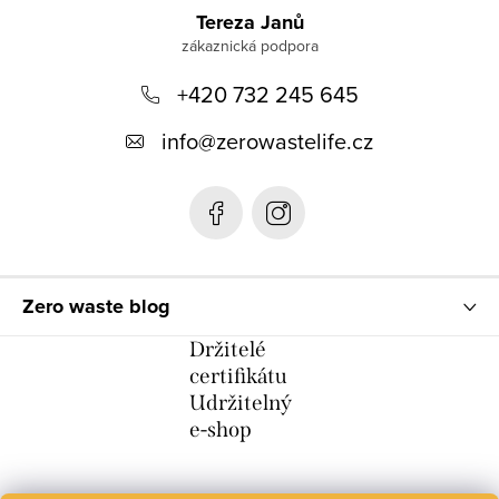
á
Tereza Janů
p
+420 732 245 645
a
t
info
@
zerowastelife.cz
í
Zero waste blog
Držitelé
certifikátu
Udržitelný
e-shop