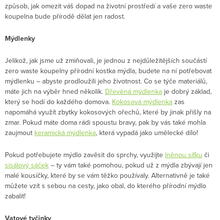
způsob, jak omezit váš dopad na životní prostředí a vaše zero waste
koupelna bude přírodě dělat jen radost.
Mýdlenky
Jelikož, jak jsme už zmiňovali, je jednou z nejdůležitějších součástí
zero waste koupelny přírodní kostka mýdla, budete na ní potřebovat
mýdlenku – abyste prodloužili jeho životnost. Co se týče materiálů,
máte jich na výběr hned několik.
Dřevěná mýdlenka
je dobrý základ,
který se hodí do každého domova.
Kokosová mýdlenka
zas
napomáhá využít zbytky kokosových ořechů, které by jinak přišly na
zmar. Pokud máte doma rádi spoustu bravy, pak by vás také mohla
zaujmout
keramická mýdlenka
, která vypadá jako umělecké dílo!
Pokud potřebujete mýdlo zavěsit do sprchy, využijte
lněnou síťku
či
sisálový sáček
– ty vám také pomohou, pokud už z mýdla zbývají jen
malé kousíčky, které by se vám těžko používaly. Alternativně je také
můžete vzít s sebou na cesty, jako obal, do kterého přírodní mýdlo
zabalit!
Vatové tyčinky