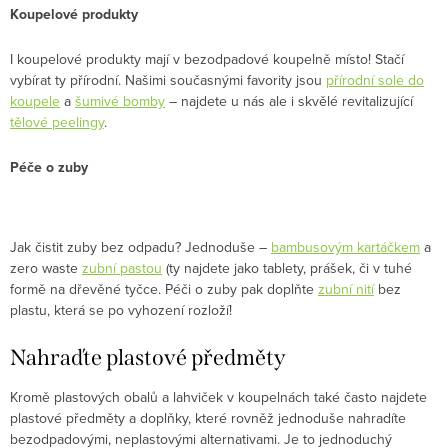
Koupelové produkty
I koupelové produkty mají v bezodpadové koupelně místo! Stačí
vybírat ty přírodní. Našimi současnými favority jsou
přírodní sole do
koupele
a
šumivé bomby
– najdete u nás ale i skvělé revitalizující
tělové peelingy
.
Péče o zuby
Jak čistit zuby bez odpadu? Jednoduše –
bambusovým kartáčkem
a
zero waste
zubní pastou
(ty najdete jako tablety, prášek, či v tuhé
formě na dřevěné tyčce. Péči o zuby pak doplňte
zubní nití
bez
plastu, která se po vyhození rozloží!
Nahraďte plastové předměty
Kromě plastových obalů a lahviček v koupelnách také často najdete
plastové předměty a doplňky, které rovněž jednoduše nahradíte
bezodpadovými, neplastovými alternativami. Je to jednoduchý