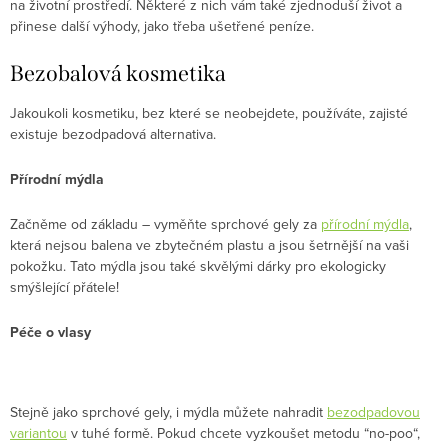
na životní prostředí. Některé z nich vám také zjednoduší život a
přinese další výhody, jako třeba ušetřené peníze.
Bezobalová kosmetika
Jakoukoli kosmetiku, bez které se neobejdete, používáte, zajisté
existuje bezodpadová alternativa.
Přírodní mýdla
Začněme od základu – vyměňte sprchové gely za
přírodní mýdla
,
která nejsou balena ve zbytečném plastu a jsou šetrnější na vaši
pokožku. Tato mýdla jsou také skvělými dárky pro ekologicky
smýšlející přátele!
Péče o vlasy
Stejně jako sprchové gely, i mýdla můžete nahradit
bezodpadovou
variantou
v tuhé formě. Pokud chcete vyzkoušet metodu “no-poo“,