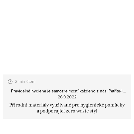
2 min čtení
Pravidelná hygiena je samozřejmostí každého z nás
. Patříte-li
26.9.2022
mezi vyznavače
zero waste stylu
, určitě dáváte přednost
hygienickým pomůckám vyrobeným z
přírodních materiálů
.
To je
Přírodní materiály využívané pro hygienické pomůcky
jen zlomek přírodních materiálů, které se používají v oblasti
a podporující zero waste styl
hygieny.
Předměty výše jmenované jsou snadno dostupné a
snadno je zařadíte do svého života.
Autor: Marika Horáková