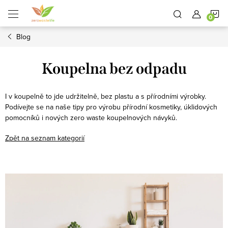
Přejít
N
na
obsah
Blog
K
Koupelna bez odpadu
I v koupelně to jde udržitelně, bez plastu a s přírodními výrobky.
Podívejte se na naše tipy pro výrobu přírodní kosmetiky, úklidových
pomocníků i nových zero waste koupelnových návyků.
Zpět na seznam kategorií
V
ý
p