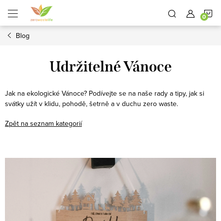
Přejít
N
na
obsah
Blog
K
Udržitelné Vánoce
Jak na ekologické Vánoce? Podívejte se na naše rady a tipy, jak si
svátky užít v klidu, pohodě, šetrně a v duchu zero waste.
Zpět na seznam kategorií
V
ý
p
i